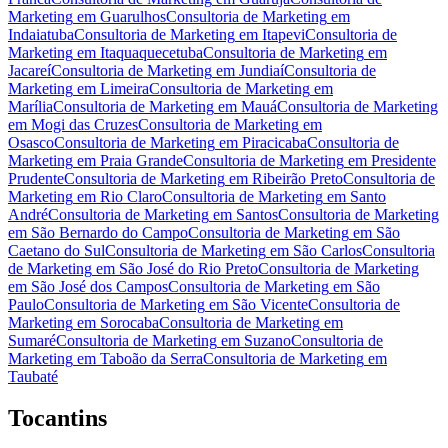
Marketing
em
Guarulhos
Consultoria de Marketing
em
Indaiatuba
Consultoria de Marketing
em
Itapevi
Consultoria de
Marketing
em
Itaquaquecetuba
Consultoria de Marketing
em
Jacareí
Consultoria de Marketing
em
Jundiaí
Consultoria de
Marketing
em
Limeira
Consultoria de Marketing
em
Marília
Consultoria de Marketing
em
Mauá
Consultoria de Marketing
em
Mogi das Cruzes
Consultoria de Marketing
em
Osasco
Consultoria de Marketing
em
Piracicaba
Consultoria de
Marketing
em
Praia Grande
Consultoria de Marketing
em
Presidente
Prudente
Consultoria de Marketing
em
Ribeirão Preto
Consultoria de
Marketing
em
Rio Claro
Consultoria de Marketing
em
Santo
André
Consultoria de Marketing
em
Santos
Consultoria de Marketing
em
São Bernardo do Campo
Consultoria de Marketing
em
São
Caetano do Sul
Consultoria de Marketing
em
São Carlos
Consultoria
de Marketing
em
São José do Rio Preto
Consultoria de Marketing
em
São José dos Campos
Consultoria de Marketing
em
São
Paulo
Consultoria de Marketing
em
São Vicente
Consultoria de
Marketing
em
Sorocaba
Consultoria de Marketing
em
Sumaré
Consultoria de Marketing
em
Suzano
Consultoria de
Marketing
em
Taboão da Serra
Consultoria de Marketing
em
Taubaté
Tocantins