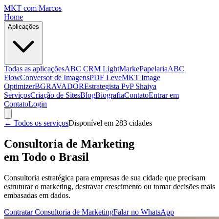
MKT
com Marcos
Home
Aplicações
Todas as aplicações
ABC CRM Light
MarkePapelaria
ABC
Flow
Conversor de Imagens
PDF Leve
MKT Image
Optimizer
BGRAVADOR
Estrategista PvP Shaiya
Serviços
Criação de Sites
Blog
Biografia
Contato
Entrar em
Contato
Login
← Todos os serviços
Disponível em
283
cidades
Consultoria de Marketing
em Todo o Brasil
Consultoria estratégica para empresas de sua cidade que precisam
estruturar o marketing, destravar crescimento ou tomar decisões mais
embasadas em dados.
Contratar
Consultoria de Marketing
Falar no WhatsApp