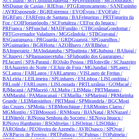
AC
Cuiabá
/ MT
Curitiba
Diadema
/ SP
Divinópolis
/ MG
Dourados
/
MS
Duque de Caxias
/ RJ
Elvas
/ PTG
Entroncamento
/ SAN
Espinho
/ AVR
Esposende
/ BGR
Estremoz
/ EVO
Évora
/ EVO
Fafe
/
BGR
Faro
/ FAR
Feira de Santana
/ BA
Felgueiras
/ PRT
Figueira da
Foz
/ COI
Florianópolis
/ SC
Fortaleza
/ CE
Foz do Iguaçu
/
PR
Franca
/ SP
Funchal
/ MAD
Fundão
/ CTB
Goiânia
Gondomar
/
PRT
Governador Valadares
/ MG
Grândola
/ STB
Gravataí
/
RS
Guarapuava
/ PR
Guarda
/ GRD
Guarujá
/ SP
Guarulhos
/
SP
Guimarães
/ BGR
Horta
/ AZO
Ílhavo
/ AVR
Ilhéus
/
BA
Imperatriz
/ MA
Indaiatuba
/ SP
Ipatinga
/ MG
Itabuna
/ BA
Itajaí
/
SC
Itapevi
/ SP
Itaquaquecetuba
/ SP
Jaboatão dos Guararapes
/
PE
Jacareí
/ SP
Ji-Paraná
/ RO
João Pessoa
/ PB
Joinville
/ SC
Juazeiro
/ BA
Juazeiro do Norte
/ CE
Juiz de Fora
/ MG
Jundiaí
/ SP
Lages
/
SC
Lagoa
/ FAR
Lagos
/ FAR
Lamego
/ VIS
Lauro de Freitas
/
BA
Leiria
/ LEI
Limeira
/ SP
Linhares
/ ES
Lisboa
/ LIS
Londrina
/
PR
Loulé
/ FAR
Loures
/ LIS
Lousada
/ PRT
Luziânia
/ GO
Macaé
/
RJ
Macapá
/ AP
Maceió
/ AL
Mafra
/ LIS
Maia
/ PRT
Manaus
/
AM
Marabá
/ PA
Maracanaú
/ CE
Marília
/ SP
Maringá
/ PR
Marinha
Grande
/ LEI
Matosinhos
/ PRT
Mauá
/ SP
Mirandela
/ BGC
Mogi
das Cruzes
/ SP
Moita
/ STB
Monchique
/ FAR
Montes Claros
/
MG
Montijo
/ STB
Mossoró
/ RN
Moura
/ BJA
Natal
/ RN
Nazaré
/
LEI
Niterói
/ RJ
Nossa Senhora do Socorro
/ SE
Nova Iguaçu
/
RJ
Novo Hamburgo
/ RS
Odivelas
/ LIS
Oeiras
/ LIS
Olhão
/
FAR
Olinda
/ PE
Oliveira de Azeméis
/ AVR
Osasco
/ SP
Ovar
/
AVR
Paços de Ferreira
/ PRT
Palhoça
/ SC
Palmas
/ TO
Palmela
/