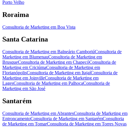
Porto Velho
Roraima
Consultoria de Marketing
em
Boa Vista
Santa Catarina
Consultoria de Marketing
em
Balneário Camboriú
Consultoria de
Marketing
em
Blumenau
Consultoria de Marketing
em
Brusque
Consultoria de Marketing
em
Chapecó
Consultoria de
Marketing
em
Criciúma
Consultoria de Marketing
em
Florianópolis
Consultoria de Marketing
em
Itajaí
Consultoria de
Marketing
em
Joinville
Consultoria de Marketing
em
Lages
Consultoria de Marketing
em
Palhoça
Consultoria de
Marketing
em
São José
Santarém
Consultoria de Marketing
em
Abrantes
Consultoria de Marketing
em
Entroncamento
Consultoria de Marketing
em
Santarém
Consultoria
de Marketing
em
Tomar
Consultoria de Marketing
em
Torres Novas