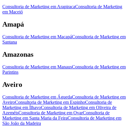
Consultoria de Marketing
em
Arapiraca
Consultoria de Marketing
em
Maceió
Amapá
Consultoria de Marketing
em
Macapá
Consultoria de Marketing
em
Santana
Amazonas
Consultoria de Marketing
em
Manaus
Consultoria de Marketing
em
Parintins
Aveiro
Consultoria de Marketing
em
Águeda
Consultoria de Marketing
em
Aveiro
Consultoria de Marketing
em
Espinho
Consultoria de
Marketing
em
Ílhavo
Consultoria de Marketing
em
Oliveira de
Azeméis
Consultoria de Marketing
em
Ovar
Consultoria de
Marketing
em
Santa Maria da Feira
Consultoria de Marketing
em
São João da Madeira