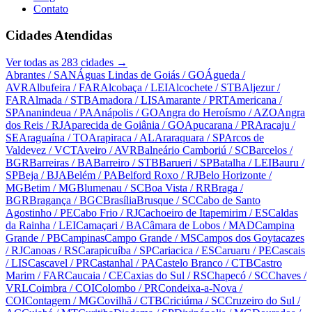
Contato
Cidades Atendidas
Ver todas as
283
cidades →
Abrantes
/ SAN
Águas Lindas de Goiás
/ GO
Águeda
/
AVR
Albufeira
/ FAR
Alcobaça
/ LEI
Alcochete
/ STB
Aljezur
/
FAR
Almada
/ STB
Amadora
/ LIS
Amarante
/ PRT
Americana
/
SP
Ananindeua
/ PA
Anápolis
/ GO
Angra do Heroísmo
/ AZO
Angra
dos Reis
/ RJ
Aparecida de Goiânia
/ GO
Apucarana
/ PR
Aracaju
/
SE
Araguaína
/ TO
Arapiraca
/ AL
Araraquara
/ SP
Arcos de
Valdevez
/ VCT
Aveiro
/ AVR
Balneário Camboriú
/ SC
Barcelos
/
BGR
Barreiras
/ BA
Barreiro
/ STB
Barueri
/ SP
Batalha
/ LEI
Bauru
/
SP
Beja
/ BJA
Belém
/ PA
Belford Roxo
/ RJ
Belo Horizonte
/
MG
Betim
/ MG
Blumenau
/ SC
Boa Vista
/ RR
Braga
/
BGR
Bragança
/ BGC
Brasília
Brusque
/ SC
Cabo de Santo
Agostinho
/ PE
Cabo Frio
/ RJ
Cachoeiro de Itapemirim
/ ES
Caldas
da Rainha
/ LEI
Camaçari
/ BA
Câmara de Lobos
/ MAD
Campina
Grande
/ PB
Campinas
Campo Grande
/ MS
Campos dos Goytacazes
/ RJ
Canoas
/ RS
Carapicuíba
/ SP
Cariacica
/ ES
Caruaru
/ PE
Cascais
/ LIS
Cascavel
/ PR
Castanhal
/ PA
Castelo Branco
/ CTB
Castro
Marim
/ FAR
Caucaia
/ CE
Caxias do Sul
/ RS
Chapecó
/ SC
Chaves
/
VRL
Coimbra
/ COI
Colombo
/ PR
Condeixa-a-Nova
/
COI
Contagem
/ MG
Covilhã
/ CTB
Criciúma
/ SC
Cruzeiro do Sul
/