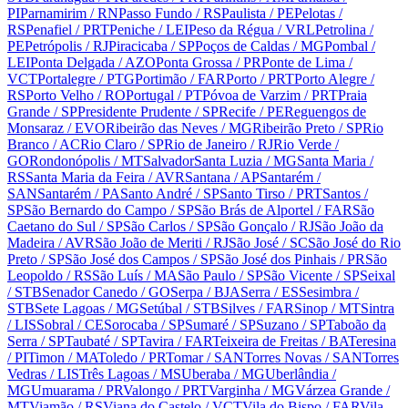
PI
Parnamirim
/ RN
Passo Fundo
/ RS
Paulista
/ PE
Pelotas
/
RS
Penafiel
/ PRT
Peniche
/ LEI
Peso da Régua
/ VRL
Petrolina
/
PE
Petrópolis
/ RJ
Piracicaba
/ SP
Poços de Caldas
/ MG
Pombal
/
LEI
Ponta Delgada
/ AZO
Ponta Grossa
/ PR
Ponte de Lima
/
VCT
Portalegre
/ PTG
Portimão
/ FAR
Porto
/ PRT
Porto Alegre
/
RS
Porto Velho
/ RO
Portugal
/ PT
Póvoa de Varzim
/ PRT
Praia
Grande
/ SP
Presidente Prudente
/ SP
Recife
/ PE
Reguengos de
Monsaraz
/ EVO
Ribeirão das Neves
/ MG
Ribeirão Preto
/ SP
Rio
Branco
/ AC
Rio Claro
/ SP
Rio de Janeiro
/ RJ
Rio Verde
/
GO
Rondonópolis
/ MT
Salvador
Santa Luzia
/ MG
Santa Maria
/
RS
Santa Maria da Feira
/ AVR
Santana
/ AP
Santarém
/
SAN
Santarém
/ PA
Santo André
/ SP
Santo Tirso
/ PRT
Santos
/
SP
São Bernardo do Campo
/ SP
São Brás de Alportel
/ FAR
São
Caetano do Sul
/ SP
São Carlos
/ SP
São Gonçalo
/ RJ
São João da
Madeira
/ AVR
São João de Meriti
/ RJ
São José
/ SC
São José do Rio
Preto
/ SP
São José dos Campos
/ SP
São José dos Pinhais
/ PR
São
Leopoldo
/ RS
São Luís
/ MA
São Paulo
/ SP
São Vicente
/ SP
Seixal
/ STB
Senador Canedo
/ GO
Serpa
/ BJA
Serra
/ ES
Sesimbra
/
STB
Sete Lagoas
/ MG
Setúbal
/ STB
Silves
/ FAR
Sinop
/ MT
Sintra
/ LIS
Sobral
/ CE
Sorocaba
/ SP
Sumaré
/ SP
Suzano
/ SP
Taboão da
Serra
/ SP
Taubaté
/ SP
Tavira
/ FAR
Teixeira de Freitas
/ BA
Teresina
/ PI
Timon
/ MA
Toledo
/ PR
Tomar
/ SAN
Torres Novas
/ SAN
Torres
Vedras
/ LIS
Três Lagoas
/ MS
Uberaba
/ MG
Uberlândia
/
MG
Umuarama
/ PR
Valongo
/ PRT
Varginha
/ MG
Várzea Grande
/
MT
Viamão
/ RS
Viana do Castelo
/ VCT
Vila do Bispo
/ FAR
Vila