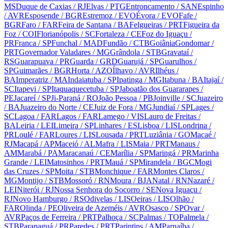
MS
Duque de Caxias
/ RJ
Elvas
/ PTG
Entroncamento
/ SAN
Espinho
/ AVR
Esposende
/ BGR
Estremoz
/ EVO
Évora
/ EVO
Fafe
/
BGR
Faro
/ FAR
Feira de Santana
/ BA
Felgueiras
/ PRT
Figueira da
Foz
/ COI
Florianópolis
/ SC
Fortaleza
/ CE
Foz do Iguaçu
/
PR
Franca
/ SP
Funchal
/ MAD
Fundão
/ CTB
Goiânia
Gondomar
/
PRT
Governador Valadares
/ MG
Grândola
/ STB
Gravataí
/
RS
Guarapuava
/ PR
Guarda
/ GRD
Guarujá
/ SP
Guarulhos
/
SP
Guimarães
/ BGR
Horta
/ AZO
Ílhavo
/ AVR
Ilhéus
/
BA
Imperatriz
/ MA
Indaiatuba
/ SP
Ipatinga
/ MG
Itabuna
/ BA
Itajaí
/
SC
Itapevi
/ SP
Itaquaquecetuba
/ SP
Jaboatão dos Guararapes
/
PE
Jacareí
/ SP
Ji-Paraná
/ RO
João Pessoa
/ PB
Joinville
/ SC
Juazeiro
/ BA
Juazeiro do Norte
/ CE
Juiz de Fora
/ MG
Jundiaí
/ SP
Lages
/
SC
Lagoa
/ FAR
Lagos
/ FAR
Lamego
/ VIS
Lauro de Freitas
/
BA
Leiria
/ LEI
Limeira
/ SP
Linhares
/ ES
Lisboa
/ LIS
Londrina
/
PR
Loulé
/ FAR
Loures
/ LIS
Lousada
/ PRT
Luziânia
/ GO
Macaé
/
RJ
Macapá
/ AP
Maceió
/ AL
Mafra
/ LIS
Maia
/ PRT
Manaus
/
AM
Marabá
/ PA
Maracanaú
/ CE
Marília
/ SP
Maringá
/ PR
Marinha
Grande
/ LEI
Matosinhos
/ PRT
Mauá
/ SP
Mirandela
/ BGC
Mogi
das Cruzes
/ SP
Moita
/ STB
Monchique
/ FAR
Montes Claros
/
MG
Montijo
/ STB
Mossoró
/ RN
Moura
/ BJA
Natal
/ RN
Nazaré
/
LEI
Niterói
/ RJ
Nossa Senhora do Socorro
/ SE
Nova Iguaçu
/
RJ
Novo Hamburgo
/ RS
Odivelas
/ LIS
Oeiras
/ LIS
Olhão
/
FAR
Olinda
/ PE
Oliveira de Azeméis
/ AVR
Osasco
/ SP
Ovar
/
AVR
Paços de Ferreira
/ PRT
Palhoça
/ SC
Palmas
/ TO
Palmela
/
STB
Paranaguá
/ PR
Paredes
/ PRT
Parintins
/ AM
Parnaíba
/