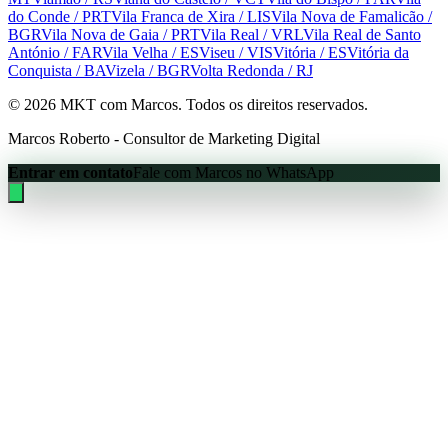
do Conde
/ PRT
Vila Franca de Xira
/ LIS
Vila Nova de Famalicão
/
BGR
Vila Nova de Gaia
/ PRT
Vila Real
/ VRL
Vila Real de Santo
António
/ FAR
Vila Velha
/ ES
Viseu
/ VIS
Vitória
/ ES
Vitória da
Conquista
/ BA
Vizela
/ BGR
Volta Redonda
/ RJ
©
2026
MKT com Marcos. Todos os direitos reservados.
Marcos Roberto - Consultor de Marketing Digital
Entrar em contato
Fale com Marcos no WhatsApp