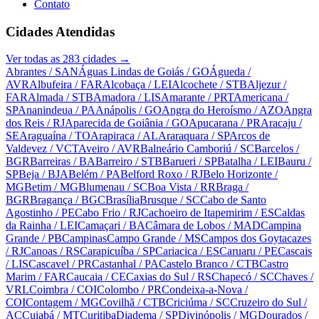
Contato
Cidades Atendidas
Ver todas as
283
cidades →
Abrantes
/ SAN
Águas Lindas de Goiás
/ GO
Águeda
/
AVR
Albufeira
/ FAR
Alcobaça
/ LEI
Alcochete
/ STB
Aljezur
/
FAR
Almada
/ STB
Amadora
/ LIS
Amarante
/ PRT
Americana
/
SP
Ananindeua
/ PA
Anápolis
/ GO
Angra do Heroísmo
/ AZO
Angra
dos Reis
/ RJ
Aparecida de Goiânia
/ GO
Apucarana
/ PR
Aracaju
/
SE
Araguaína
/ TO
Arapiraca
/ AL
Araraquara
/ SP
Arcos de
Valdevez
/ VCT
Aveiro
/ AVR
Balneário Camboriú
/ SC
Barcelos
/
BGR
Barreiras
/ BA
Barreiro
/ STB
Barueri
/ SP
Batalha
/ LEI
Bauru
/
SP
Beja
/ BJA
Belém
/ PA
Belford Roxo
/ RJ
Belo Horizonte
/
MG
Betim
/ MG
Blumenau
/ SC
Boa Vista
/ RR
Braga
/
BGR
Bragança
/ BGC
Brasília
Brusque
/ SC
Cabo de Santo
Agostinho
/ PE
Cabo Frio
/ RJ
Cachoeiro de Itapemirim
/ ES
Caldas
da Rainha
/ LEI
Camaçari
/ BA
Câmara de Lobos
/ MAD
Campina
Grande
/ PB
Campinas
Campo Grande
/ MS
Campos dos Goytacazes
/ RJ
Canoas
/ RS
Carapicuíba
/ SP
Cariacica
/ ES
Caruaru
/ PE
Cascais
/ LIS
Cascavel
/ PR
Castanhal
/ PA
Castelo Branco
/ CTB
Castro
Marim
/ FAR
Caucaia
/ CE
Caxias do Sul
/ RS
Chapecó
/ SC
Chaves
/
VRL
Coimbra
/ COI
Colombo
/ PR
Condeixa-a-Nova
/
COI
Contagem
/ MG
Covilhã
/ CTB
Criciúma
/ SC
Cruzeiro do Sul
/
AC
Cuiabá
/ MT
Curitiba
Diadema
/ SP
Divinópolis
/ MG
Dourados
/