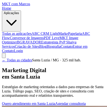
MKT
com Marcos
Home
Aplicações
Todas as aplicações
ABC CRM Light
MarkePapelaria
ABC
Flow
Conversor de Imagens
PDF Leve
MKT Image
Optimizer
BGRAVADOR
Estrategista PvP Shaiya
Serviços
Criação de Sites
Blog
Biografia
Contato
Entrar em
Contato
Login
← Todas as cidades
Santa Luzia
/ MG
· 325 mil hab.
Marketing Digital
em
Santa Luzia
Estratégias de marketing orientadas a dados para empresas de
Santa
Luzia
. Tráfego pago, SEO, criação de sites e consultoria com
acompanhamento real e relatórios transparentes.
Quero atendimento em
Santa Luzia
Agendar consultoria