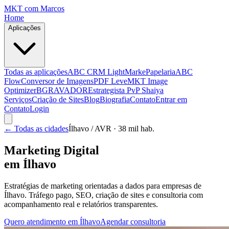
MKT
com Marcos
Home
Aplicações
Todas as aplicações
ABC CRM Light
MarkePapelaria
ABC
Flow
Conversor de Imagens
PDF Leve
MKT Image
Optimizer
BGRAVADOR
Estrategista PvP Shaiya
Serviços
Criação de Sites
Blog
Biografia
Contato
Entrar em
Contato
Login
← Todas as cidades
Ílhavo
/ AVR
· 38 mil hab.
Marketing Digital
em
Ílhavo
Estratégias de marketing orientadas a dados para empresas de
Ílhavo
. Tráfego pago, SEO, criação de sites e consultoria com
acompanhamento real e relatórios transparentes.
Quero atendimento em
Ílhavo
Agendar consultoria