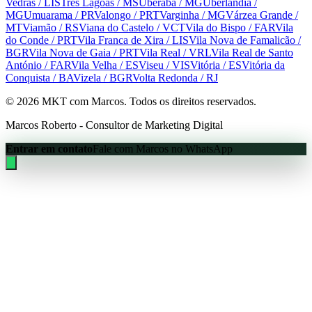
Vedras
/ LIS
Três Lagoas
/ MS
Uberaba
/ MG
Uberlândia
/
MG
Umuarama
/ PR
Valongo
/ PRT
Varginha
/ MG
Várzea Grande
/
MT
Viamão
/ RS
Viana do Castelo
/ VCT
Vila do Bispo
/ FAR
Vila
do Conde
/ PRT
Vila Franca de Xira
/ LIS
Vila Nova de Famalicão
/
BGR
Vila Nova de Gaia
/ PRT
Vila Real
/ VRL
Vila Real de Santo
António
/ FAR
Vila Velha
/ ES
Viseu
/ VIS
Vitória
/ ES
Vitória da
Conquista
/ BA
Vizela
/ BGR
Volta Redonda
/ RJ
©
2026
MKT com Marcos. Todos os direitos reservados.
Marcos Roberto - Consultor de Marketing Digital
Entrar em contato
Fale com Marcos no WhatsApp