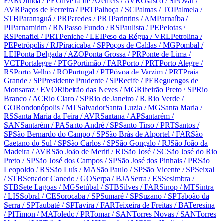
FAR
Olinda
/ PE
Oliveira de Azeméis
/ AVR
Osasco
/ SP
Ovar
/
AVR
Paços de Ferreira
/ PRT
Palhoça
/ SC
Palmas
/ TO
Palmela
/
STB
Paranaguá
/ PR
Paredes
/ PRT
Parintins
/ AM
Parnaíba
/
PI
Parnamirim
/ RN
Passo Fundo
/ RS
Paulista
/ PE
Pelotas
/
RS
Penafiel
/ PRT
Peniche
/ LEI
Peso da Régua
/ VRL
Petrolina
/
PE
Petrópolis
/ RJ
Piracicaba
/ SP
Poços de Caldas
/ MG
Pombal
/
LEI
Ponta Delgada
/ AZO
Ponta Grossa
/ PR
Ponte de Lima
/
VCT
Portalegre
/ PTG
Portimão
/ FAR
Porto
/ PRT
Porto Alegre
/
RS
Porto Velho
/ RO
Portugal
/ PT
Póvoa de Varzim
/ PRT
Praia
Grande
/ SP
Presidente Prudente
/ SP
Recife
/ PE
Reguengos de
Monsaraz
/ EVO
Ribeirão das Neves
/ MG
Ribeirão Preto
/ SP
Rio
Branco
/ AC
Rio Claro
/ SP
Rio de Janeiro
/ RJ
Rio Verde
/
GO
Rondonópolis
/ MT
Salvador
Santa Luzia
/ MG
Santa Maria
/
RS
Santa Maria da Feira
/ AVR
Santana
/ AP
Santarém
/
SAN
Santarém
/ PA
Santo André
/ SP
Santo Tirso
/ PRT
Santos
/
SP
São Bernardo do Campo
/ SP
São Brás de Alportel
/ FAR
São
Caetano do Sul
/ SP
São Carlos
/ SP
São Gonçalo
/ RJ
São João da
Madeira
/ AVR
São João de Meriti
/ RJ
São José
/ SC
São José do Rio
Preto
/ SP
São José dos Campos
/ SP
São José dos Pinhais
/ PR
São
Leopoldo
/ RS
São Luís
/ MA
São Paulo
/ SP
São Vicente
/ SP
Seixal
/ STB
Senador Canedo
/ GO
Serpa
/ BJA
Serra
/ ES
Sesimbra
/
STB
Sete Lagoas
/ MG
Setúbal
/ STB
Silves
/ FAR
Sinop
/ MT
Sintra
/ LIS
Sobral
/ CE
Sorocaba
/ SP
Sumaré
/ SP
Suzano
/ SP
Taboão da
Serra
/ SP
Taubaté
/ SP
Tavira
/ FAR
Teixeira de Freitas
/ BA
Teresina
/ PI
Timon
/ MA
Toledo
/ PR
Tomar
/ SAN
Torres Novas
/ SAN
Torres