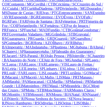
COI
Contagem
/ MG
Covilhã
/ CTB
Criciúma
/ SC
Cruzeiro do Sul
/
AC
Cuiabá
/ MT
Curitiba
Diadema
/ SP
Divinópolis
/ MG
Dourados
/
MS
Duque de Caxias
/ RJ
Elvas
/ PTG
Entroncamento
/ SAN
Espinho
/ AVR
Esposende
/ BGR
Estremoz
/ EVO
Évora
/ EVO
Fafe
/
BGR
Faro
/ FAR
Feira de Santana
/ BA
Felgueiras
/ PRT
Figueira da
Foz
/ COI
Florianópolis
/ SC
Fortaleza
/ CE
Foz do Iguaçu
/
PR
Franca
/ SP
Funchal
/ MAD
Fundão
/ CTB
Goiânia
Gondomar
/
PRT
Governador Valadares
/ MG
Grândola
/ STB
Gravataí
/
RS
Guarapuava
/ PR
Guarda
/ GRD
Guarujá
/ SP
Guarulhos
/
SP
Guimarães
/ BGR
Horta
/ AZO
Ílhavo
/ AVR
Ilhéus
/
BA
Imperatriz
/ MA
Indaiatuba
/ SP
Ipatinga
/ MG
Itabuna
/ BA
Itajaí
/
SC
Itapevi
/ SP
Itaquaquecetuba
/ SP
Jaboatão dos Guararapes
/
PE
Jacareí
/ SP
Ji-Paraná
/ RO
João Pessoa
/ PB
Joinville
/ SC
Juazeiro
/ BA
Juazeiro do Norte
/ CE
Juiz de Fora
/ MG
Jundiaí
/ SP
Lages
/
SC
Lagoa
/ FAR
Lagos
/ FAR
Lamego
/ VIS
Lauro de Freitas
/
BA
Leiria
/ LEI
Limeira
/ SP
Linhares
/ ES
Lisboa
/ LIS
Londrina
/
PR
Loulé
/ FAR
Loures
/ LIS
Lousada
/ PRT
Luziânia
/ GO
Macaé
/
RJ
Macapá
/ AP
Maceió
/ AL
Mafra
/ LIS
Maia
/ PRT
Manaus
/
AM
Marabá
/ PA
Maracanaú
/ CE
Marília
/ SP
Maringá
/ PR
Marinha
Grande
/ LEI
Matosinhos
/ PRT
Mauá
/ SP
Mirandela
/ BGC
Mogi
das Cruzes
/ SP
Moita
/ STB
Monchique
/ FAR
Montes Claros
/
MG
Montijo
/ STB
Mossoró
/ RN
Moura
/ BJA
Natal
/ RN
Nazaré
/
LEI
Niterói
/ RJ
Nossa Senhora do Socorro
/ SE
Nova Iguaçu
/
RJ
Novo Hamburgo
/ RS
Odivelas
/ LIS
Oeiras
/ LIS
Olhão
/