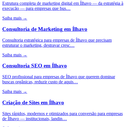
Estrutura completa de marketing digital em Ílhavo — da estratégia à
execução — para empresas que bus…
Saiba mais →
Consultoria de Marketing
em
Ílhavo
Consultoria estratégica para empresas de Ílhavo que precisam
estruturar o marketing, destravar cresc…
Saiba mais →
Consultoria SEO
em
Ílhavo
SEO profissional para empresas de Ílhavo que querem dominar
buscas orgânicas, reduzir custo de aquis…
Saiba mais →
Criação de Sites
em
Ílhavo
Sites rápidos, modernos e otimizados para conversão para empresas
de Ílhavo — institucionais, landin…