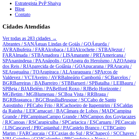
Estrategista PvP Shaiya
Blog
Contato
Cidades Atendidas
Ver todas as
283
cidades →
Abrantes
/ SAN
Águas Lindas de Goiás
/ GO
Águeda
/
AVR
Albufeira
/ FAR
Alcobaça
/ LEI
Alcochete
/ STB
Aljezur
/
FAR
Almada
/ STB
Amadora
/ LIS
Amarante
/ PRT
Americana
/
SP
Ananindeua
/ PA
Anápolis
/ GO
Angra do Heroísmo
/ AZO
Angra
dos Reis
/ RJ
Aparecida de Goiânia
/ GO
Apucarana
/ PR
Aracaju
/
SE
Araguaína
/ TO
Arapiraca
/ AL
Araraquara
/ SP
Arcos de
Valdevez
/ VCT
Aveiro
/ AVR
Balneário Camboriú
/ SC
Barcelos
/
BGR
Barreiras
/ BA
Barreiro
/ STB
Barueri
/ SP
Batalha
/ LEI
Bauru
/
SP
Beja
/ BJA
Belém
/ PA
Belford Roxo
/ RJ
Belo Horizonte
/
MG
Betim
/ MG
Blumenau
/ SC
Boa Vista
/ RR
Braga
/
BGR
Bragança
/ BGC
Brasília
Brusque
/ SC
Cabo de Santo
Agostinho
/ PE
Cabo Frio
/ RJ
Cachoeiro de Itapemirim
/ ES
Caldas
da Rainha
/ LEI
Camaçari
/ BA
Câmara de Lobos
/ MAD
Campina
Grande
/ PB
Campinas
Campo Grande
/ MS
Campos dos Goytacazes
/ RJ
Canoas
/ RS
Carapicuíba
/ SP
Cariacica
/ ES
Caruaru
/ PE
Cascais
/ LIS
Cascavel
/ PR
Castanhal
/ PA
Castelo Branco
/ CTB
Castro
Marim
/ FAR
Caucaia
/ CE
Caxias do Sul
/ RS
Chapecó
/ SC
Chaves
/
VRL
Coimbra
/ COI
Colombo
/ PR
Condeixa-a-Nova
/