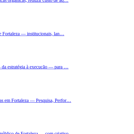
cas orgânicas, reduzir custo de aq…
e Fortaleza — institucionais, lan…
— da estratégia à execução — para …
has em Fortaleza — Pesquisa, Perfor…
 público de Fortaleza — com criativo…