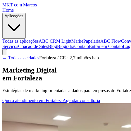
MKT
com Marcos
Home
Aplicações
Todas as aplicações
ABC CRM Light
MarkePapelaria
ABC Flow
Conv
Serviços
Criação de Sites
Blog
Biografia
Contato
Entrar em Contato
Log
← Todas as cidades
Fortaleza
/ CE
· 2,7 milhões hab.
Marketing Digital
em
Fortaleza
Estratégias de marketing orientadas a dados para empresas de
Fortale
Quero atendimento em
Fortaleza
Agendar consultoria