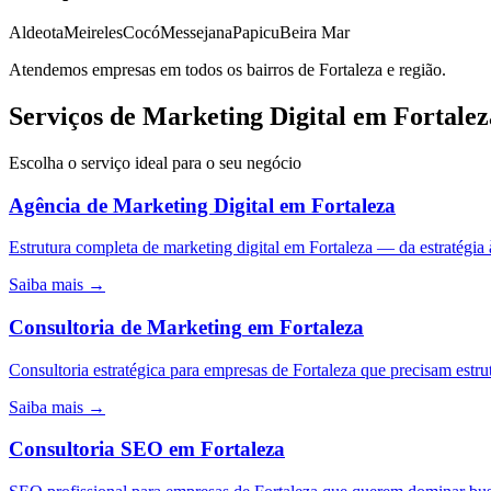
Aldeota
Meireles
Cocó
Messejana
Papicu
Beira Mar
Atendemos empresas em todos os bairros de
Fortaleza
e região.
Serviços de Marketing Digital em Fortalez
Escolha o serviço ideal para o seu negócio
Agência de Marketing Digital
em
Fortaleza
Estrutura completa de marketing digital em Fortaleza — da estratég
Saiba mais →
Consultoria de Marketing
em
Fortaleza
Consultoria estratégica para empresas de Fortaleza que precisam estru
Saiba mais →
Consultoria SEO
em
Fortaleza