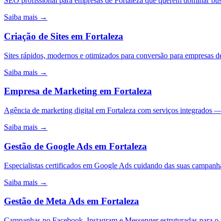
SEO profissional para empresas de Fortaleza que querem dominar bus
Saiba mais →
Criação de Sites
em
Fortaleza
Sites rápidos, modernos e otimizados para conversão para empresas d
Saiba mais →
Empresa de Marketing
em
Fortaleza
Agência de marketing digital em Fortaleza com serviços integrados 
Saiba mais →
Gestão de Google Ads
em
Fortaleza
Especialistas certificados em Google Ads cuidando das suas campan
Saiba mais →
Gestão de Meta Ads
em
Fortaleza
Campanhas no Facebook, Instagram e Messenger estruturadas para o