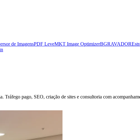
ersor de Imagens
PDF Leve
MKT Image Optimizer
BGRAVADOR
Estr
in
za
. Tráfego pago, SEO, criação de sites e consultoria com acompanhament