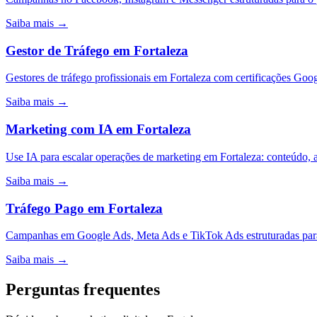
Saiba mais →
Gestor de Tráfego
em
Fortaleza
Gestores de tráfego profissionais em Fortaleza com certificações Go
Saiba mais →
Marketing com IA
em
Fortaleza
Use IA para escalar operações de marketing em Fortaleza: conteúdo,
Saiba mais →
Tráfego Pago
em
Fortaleza
Campanhas em Google Ads, Meta Ads e TikTok Ads estruturadas para
Saiba mais →
Perguntas frequentes