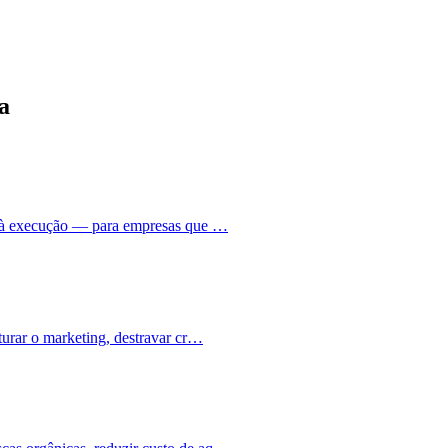
a
ia à execução — para empresas que …
turar o marketing, destravar cr…