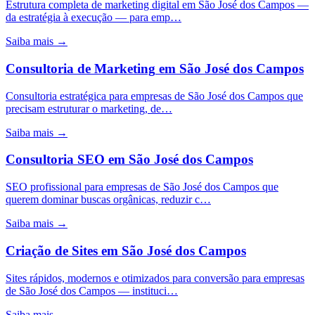
Estrutura completa de marketing digital em São José dos Campos —
da estratégia à execução — para emp…
Saiba mais →
Consultoria de Marketing
em
São José dos Campos
Consultoria estratégica para empresas de São José dos Campos que
precisam estruturar o marketing, de…
Saiba mais →
Consultoria SEO
em
São José dos Campos
SEO profissional para empresas de São José dos Campos que
querem dominar buscas orgânicas, reduzir c…
Saiba mais →
Criação de Sites
em
São José dos Campos
Sites rápidos, modernos e otimizados para conversão para empresas
de São José dos Campos — instituci…
Saiba mais →