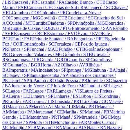
/ LIS
Cascavel
/ PR
Castanhal
/ PA
Castelo Branco
/ CTB
Castro
Marim
/ FAR
Caucaia
/ CE
Caxias do Sul
/ RS
Chapecó
/ SC
Chaves
/
VRL
Coimbra
/ COI
Colombo
/ PR
Condeixa-a-Nova
/
COI
Contagem
/ MG
Covilhã
/ CTB
Criciúma
/ SC
Cruzeiro do Sul
/
AC
Cuiabá
/ MT
Curitiba
Diadema
/ SP
Divinópolis
/ MG
Dourados
/
MS
Duque de Caxias
/ RJ
Elvas
/ PTG
Entroncamento
/ SAN
Espinho
/ AVR
Esposende
/ BGR
Estremoz
/ EVO
Évora
/ EVO
Fafe
/
BGR
Faro
/ FAR
Feira de Santana
/ BA
Felgueiras
/ PRT
Figueira da
Foz
/ COI
Florianópolis
/ SC
Fortaleza
/ CE
Foz do Iguaçu
/
PR
Franca
/ SP
Funchal
/ MAD
Fundão
/ CTB
Goiânia
Gondomar
/
PRT
Governador Valadares
/ MG
Grândola
/ STB
Gravataí
/
RS
Guarapuava
/ PR
Guarda
/ GRD
Guarujá
/ SP
Guarulhos
/
SP
Guimarães
/ BGR
Horta
/ AZO
Ílhavo
/ AVR
Ilhéus
/
BA
Imperatriz
/ MA
Indaiatuba
/ SP
Ipatinga
/ MG
Itabuna
/ BA
Itajaí
/
SC
Itapevi
/ SP
Itaquaquecetuba
/ SP
Jaboatão dos Guararapes
/
PE
Jacareí
/ SP
Ji-Paraná
/ RO
João Pessoa
/ PB
Joinville
/ SC
Juazeiro
/ BA
Juazeiro do Norte
/ CE
Juiz de Fora
/ MG
Jundiaí
/ SP
Lages
/
SC
Lagoa
/ FAR
Lagos
/ FAR
Lamego
/ VIS
Lauro de Freitas
/
BA
Leiria
/ LEI
Limeira
/ SP
Linhares
/ ES
Lisboa
/ LIS
Londrina
/
PR
Loulé
/ FAR
Loures
/ LIS
Lousada
/ PRT
Luziânia
/ GO
Macaé
/
RJ
Macapá
/ AP
Maceió
/ AL
Mafra
/ LIS
Maia
/ PRT
Manaus
/
AM
Marabá
/ PA
Maracanaú
/ CE
Marília
/ SP
Maringá
/ PR
Marinha
Grande
/ LEI
Matosinhos
/ PRT
Mauá
/ SP
Mirandela
/ BGC
Mogi
das Cruzes
/ SP
Moita
/ STB
Monchique
/ FAR
Montes Claros
/
MG
Montijo
/ STB
Mossoró
/ RN
Moura
/ BJA
Natal
/ RN
Nazaré
/