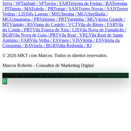
Serra
/ SP
Taubaté
/ SP
Tavira
/ FAR
Teixeira de Freitas
/ BA
Teresina
/ PI
Timon
/ MA
Toledo
/ PR
Tomar
/ SAN
Torres Novas
/ SAN
Torres
Vedras
/ LIS
Três Lagoas
/ MS
Uberaba
/ MG
Uberlândia
/
MG
Umuarama
/ PR
Valongo
/ PRT
Varginha
/ MG
Várzea Grande
/
MT
Viamão
/ RS
Viana do Castelo
/ VCT
Vila do Bispo
/ FAR
Vila
do Conde
/ PRT
Vila Franca de Xira
/ LIS
Vila Nova de Famalicão
/
BGR
Vila Nova de Gaia
/ PRT
Vila Real
/ VRL
Vila Real de Santo
António
/ FAR
Vila Velha
/ ES
Viseu
/ VIS
Vitória
/ ES
Vitória da
Conquista
/ BA
Vizela
/ BGR
Volta Redonda
/ RJ
©
2026
MKT com Marcos. Todos os direitos reservados.
Marcos Roberto - Consultor de Marketing Digital
Entrar em contato
Fale com Marcos no WhatsApp