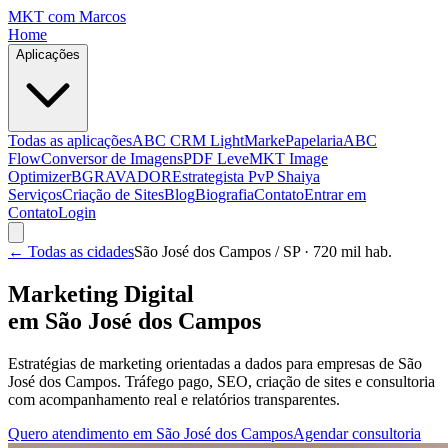
MKT
com Marcos
Home
Aplicações
Todas as aplicações
ABC CRM Light
MarkePapelaria
ABC
Flow
Conversor de Imagens
PDF Leve
MKT Image
Optimizer
BGRAVADOR
Estrategista PvP Shaiya
Serviços
Criação de Sites
Blog
Biografia
Contato
Entrar em
Contato
Login
← Todas as cidades
São José dos Campos
/ SP
· 720 mil hab.
Marketing Digital
em
São José dos Campos
Estratégias de marketing orientadas a dados para empresas de
São
José dos Campos
. Tráfego pago, SEO, criação de sites e consultoria
com acompanhamento real e relatórios transparentes.
Quero atendimento em
São José dos Campos
Agendar consultoria