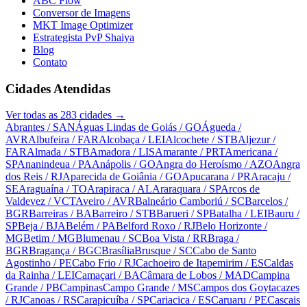
ABC Flow
Conversor de Imagens
MKT Image Optimizer
Estrategista PvP Shaiya
Blog
Contato
Cidades Atendidas
Ver todas as
283
cidades →
Abrantes
/ SAN
Águas Lindas de Goiás
/ GO
Águeda
/
AVR
Albufeira
/ FAR
Alcobaça
/ LEI
Alcochete
/ STB
Aljezur
/
FAR
Almada
/ STB
Amadora
/ LIS
Amarante
/ PRT
Americana
/
SP
Ananindeua
/ PA
Anápolis
/ GO
Angra do Heroísmo
/ AZO
Angra
dos Reis
/ RJ
Aparecida de Goiânia
/ GO
Apucarana
/ PR
Aracaju
/
SE
Araguaína
/ TO
Arapiraca
/ AL
Araraquara
/ SP
Arcos de
Valdevez
/ VCT
Aveiro
/ AVR
Balneário Camboriú
/ SC
Barcelos
/
BGR
Barreiras
/ BA
Barreiro
/ STB
Barueri
/ SP
Batalha
/ LEI
Bauru
/
SP
Beja
/ BJA
Belém
/ PA
Belford Roxo
/ RJ
Belo Horizonte
/
MG
Betim
/ MG
Blumenau
/ SC
Boa Vista
/ RR
Braga
/
BGR
Bragança
/ BGC
Brasília
Brusque
/ SC
Cabo de Santo
Agostinho
/ PE
Cabo Frio
/ RJ
Cachoeiro de Itapemirim
/ ES
Caldas
da Rainha
/ LEI
Camaçari
/ BA
Câmara de Lobos
/ MAD
Campina
Grande
/ PB
Campinas
Campo Grande
/ MS
Campos dos Goytacazes
/ RJ
Canoas
/ RS
Carapicuíba
/ SP
Cariacica
/ ES
Caruaru
/ PE
Cascais