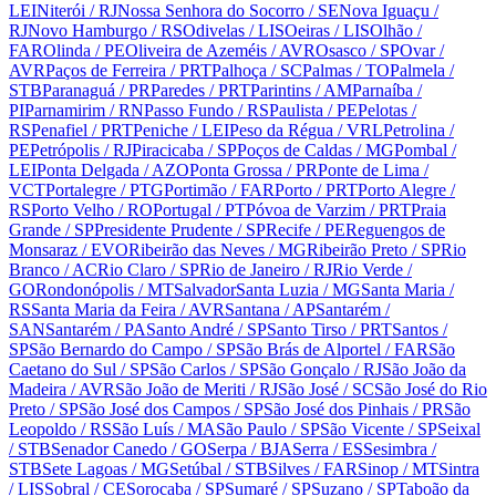
LEI
Niterói
/ RJ
Nossa Senhora do Socorro
/ SE
Nova Iguaçu
/
RJ
Novo Hamburgo
/ RS
Odivelas
/ LIS
Oeiras
/ LIS
Olhão
/
FAR
Olinda
/ PE
Oliveira de Azeméis
/ AVR
Osasco
/ SP
Ovar
/
AVR
Paços de Ferreira
/ PRT
Palhoça
/ SC
Palmas
/ TO
Palmela
/
STB
Paranaguá
/ PR
Paredes
/ PRT
Parintins
/ AM
Parnaíba
/
PI
Parnamirim
/ RN
Passo Fundo
/ RS
Paulista
/ PE
Pelotas
/
RS
Penafiel
/ PRT
Peniche
/ LEI
Peso da Régua
/ VRL
Petrolina
/
PE
Petrópolis
/ RJ
Piracicaba
/ SP
Poços de Caldas
/ MG
Pombal
/
LEI
Ponta Delgada
/ AZO
Ponta Grossa
/ PR
Ponte de Lima
/
VCT
Portalegre
/ PTG
Portimão
/ FAR
Porto
/ PRT
Porto Alegre
/
RS
Porto Velho
/ RO
Portugal
/ PT
Póvoa de Varzim
/ PRT
Praia
Grande
/ SP
Presidente Prudente
/ SP
Recife
/ PE
Reguengos de
Monsaraz
/ EVO
Ribeirão das Neves
/ MG
Ribeirão Preto
/ SP
Rio
Branco
/ AC
Rio Claro
/ SP
Rio de Janeiro
/ RJ
Rio Verde
/
GO
Rondonópolis
/ MT
Salvador
Santa Luzia
/ MG
Santa Maria
/
RS
Santa Maria da Feira
/ AVR
Santana
/ AP
Santarém
/
SAN
Santarém
/ PA
Santo André
/ SP
Santo Tirso
/ PRT
Santos
/
SP
São Bernardo do Campo
/ SP
São Brás de Alportel
/ FAR
São
Caetano do Sul
/ SP
São Carlos
/ SP
São Gonçalo
/ RJ
São João da
Madeira
/ AVR
São João de Meriti
/ RJ
São José
/ SC
São José do Rio
Preto
/ SP
São José dos Campos
/ SP
São José dos Pinhais
/ PR
São
Leopoldo
/ RS
São Luís
/ MA
São Paulo
/ SP
São Vicente
/ SP
Seixal
/ STB
Senador Canedo
/ GO
Serpa
/ BJA
Serra
/ ES
Sesimbra
/
STB
Sete Lagoas
/ MG
Setúbal
/ STB
Silves
/ FAR
Sinop
/ MT
Sintra
/ LIS
Sobral
/ CE
Sorocaba
/ SP
Sumaré
/ SP
Suzano
/ SP
Taboão da