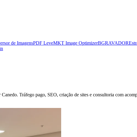
ersor de Imagens
PDF Leve
MKT Image Optimizer
BGRAVADOR
Estr
in
r Canedo
. Tráfego pago, SEO, criação de sites e consultoria com acomp