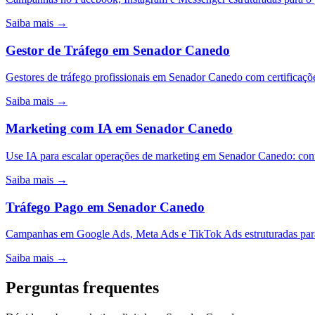
Saiba mais →
Gestor de Tráfego
em
Senador Canedo
Gestores de tráfego profissionais em Senador Canedo com certifica
Saiba mais →
Marketing com IA
em
Senador Canedo
Use IA para escalar operações de marketing em Senador Canedo: con
Saiba mais →
Tráfego Pago
em
Senador Canedo
Campanhas em Google Ads, Meta Ads e TikTok Ads estruturadas para
Saiba mais →
Perguntas frequentes