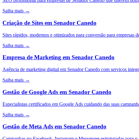
SEO profissional para empresas de Senador Canedo que querem domin
Saiba mais →
Criação de Sites
em
Senador Canedo
Sites rápidos, modernos e otimizados para conversão para empresas
Saiba mais →
Empresa de Marketing
em
Senador Canedo
Agência de marketing digital em Senador Canedo com serviços inte
Saiba mais →
Gestão de Google Ads
em
Senador Canedo
Especialistas certificados em Google Ads cuidando das suas camp
Saiba mais →
Gestão de Meta Ads
em
Senador Canedo
Campanhas no Facebook, Instagram e Messenger estruturadas para 