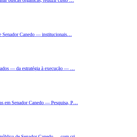
ar buscas orgânicas, reduzir custo …
 de Senador Canedo — institucionais…
grados — da estratégia à execução — …
anhas em Senador Canedo — Pesquisa, P…
o público de Senador Canedo — com cri…