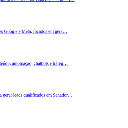
ções Google e Meta, focados em gera…
teúdo, automação, chatbots e tráfeg…
 gerar leads qualificados em Senador…