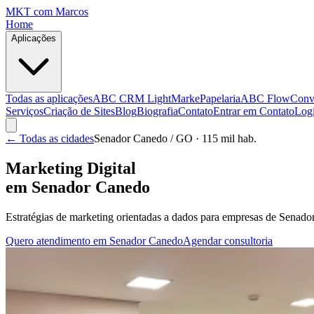
MKT
com Marcos
Home
Aplicações
Todas as aplicações
ABC CRM Light
MarkePapelaria
ABC Flow
Conv
Serviços
Criação de Sites
Blog
Biografia
Contato
Entrar em Contato
Log
← Todas as cidades
Senador Canedo
/ GO
· 115 mil hab.
Marketing Digital
em
Senador Canedo
Estratégias de marketing orientadas a dados para empresas de
Senado
Quero atendimento em
Senador Canedo
Agendar consultoria