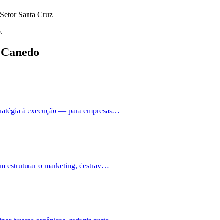
Setor Santa Cruz
.
r Canedo
stratégia à execução — para empresas…
m estruturar o marketing, destrav…