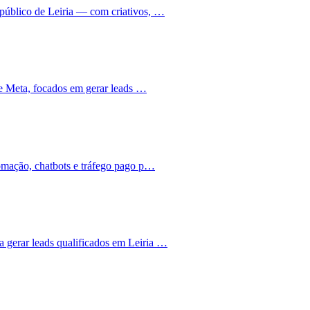
público de Leiria — com criativos, …
 e Meta, focados em gerar leads …
tomação, chatbots e tráfego pago p…
gerar leads qualificados em Leiria …