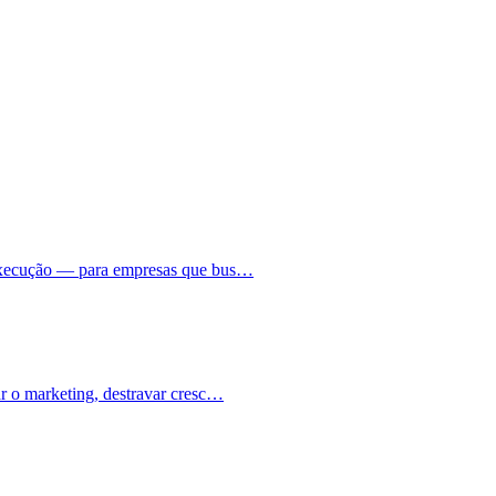
à execução — para empresas que bus…
ar o marketing, destravar cresc…