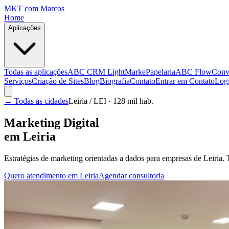
MKT
com Marcos
Home
Aplicações
Todas as aplicações
ABC CRM Light
MarkePapelaria
ABC Flow
Conv
Serviços
Criação de Sites
Blog
Biografia
Contato
Entrar em Contato
Log
← Todas as cidades
Leiria
/ LEI
· 128 mil hab.
Marketing Digital
em
Leiria
Estratégias de marketing orientadas a dados para empresas de
Leiria
. 
Quero atendimento em
Leiria
Agendar consultoria