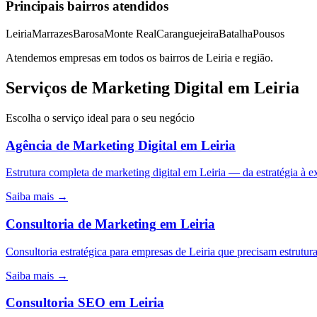
Principais bairros atendidos
Leiria
Marrazes
Barosa
Monte Real
Caranguejeira
Batalha
Pousos
Atendemos empresas em todos os bairros de
Leiria
e região.
Serviços de Marketing Digital em Leiria
Escolha o serviço ideal para o seu negócio
Agência de Marketing Digital
em
Leiria
Estrutura completa de marketing digital em Leiria — da estratégia 
Saiba mais →
Consultoria de Marketing
em
Leiria
Consultoria estratégica para empresas de Leiria que precisam estrutur
Saiba mais →
Consultoria SEO
em
Leiria