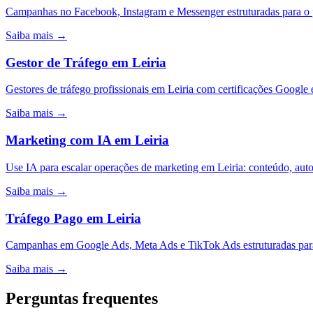
Campanhas no Facebook, Instagram e Messenger estruturadas para o 
Saiba mais →
Gestor de Tráfego
em
Leiria
Gestores de tráfego profissionais em Leiria com certificações Google
Saiba mais →
Marketing com IA
em
Leiria
Use IA para escalar operações de marketing em Leiria: conteúdo, au
Saiba mais →
Tráfego Pago
em
Leiria
Campanhas em Google Ads, Meta Ads e TikTok Ads estruturadas para 
Saiba mais →
Perguntas frequentes