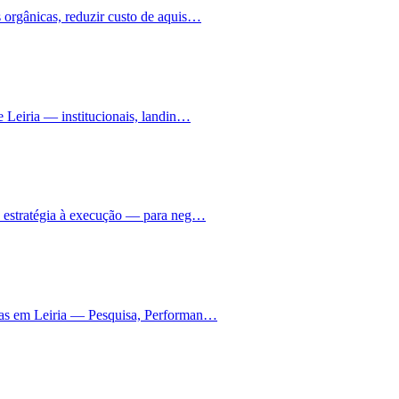
 orgânicas, reduzir custo de aquis…
e Leiria — institucionais, landin…
a estratégia à execução — para neg…
nhas em Leiria — Pesquisa, Performan…