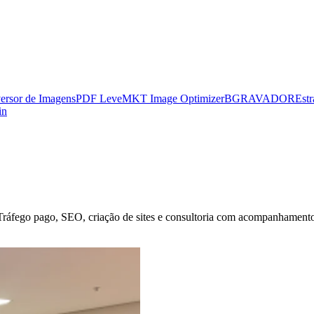
ersor de Imagens
PDF Leve
MKT Image Optimizer
BGRAVADOR
Estr
in
Tráfego pago, SEO, criação de sites e consultoria com acompanhamento r