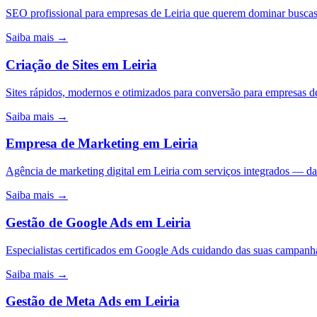
SEO profissional para empresas de Leiria que querem dominar buscas
Saiba mais →
Criação de Sites
em
Leiria
Sites rápidos, modernos e otimizados para conversão para empresas d
Saiba mais →
Empresa de Marketing
em
Leiria
Agência de marketing digital em Leiria com serviços integrados — d
Saiba mais →
Gestão de Google Ads
em
Leiria
Especialistas certificados em Google Ads cuidando das suas campa
Saiba mais →
Gestão de Meta Ads
em
Leiria