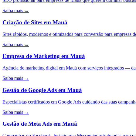
SEO profissional para empresas de Mauá que querem dominar buscas 
Saiba mais →
Criação de Sites
em
Mauá
Sites rápidos, modernos e otimizados para conversão para empresas 
Saiba mais →
Empresa de Marketing
em
Mauá
Agência de marketing digital em Mauá com serviços integrados — d
Saiba mais →
Gestão de Google Ads
em
Mauá
Especialistas certificados em Google Ads cuidando das suas camp
Saiba mais →
Gestão de Meta Ads
em
Mauá
Campanhas no Facebook, Instagram e Messenger estruturadas para o