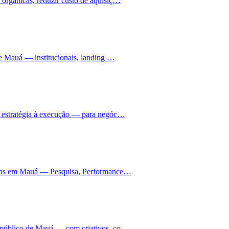
orgânicas, reduzir custo de aquisiç…
de Mauá — institucionais, landing …
a estratégia à execução — para negóc…
anhas em Mauá — Pesquisa, Performance…
 público de Mauá — com criativos, co…