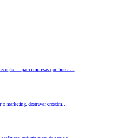
 execução — para empresas que busca…
ar o marketing, destravar crescim…