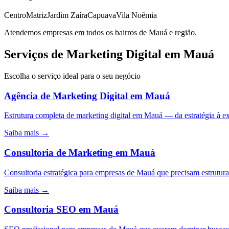
Centro
Matriz
Jardim Zaíra
Capuava
Vila Noêmia
Atendemos empresas em todos os bairros de
Mauá
e região.
Serviços de Marketing Digital em Mauá
Escolha o serviço ideal para o seu negócio
Agência de Marketing Digital
em
Mauá
Estrutura completa de marketing digital em Mauá — da estratégia à
Saiba mais →
Consultoria de Marketing
em
Mauá
Consultoria estratégica para empresas de Mauá que precisam estrutur
Saiba mais →
Consultoria SEO
em
Mauá