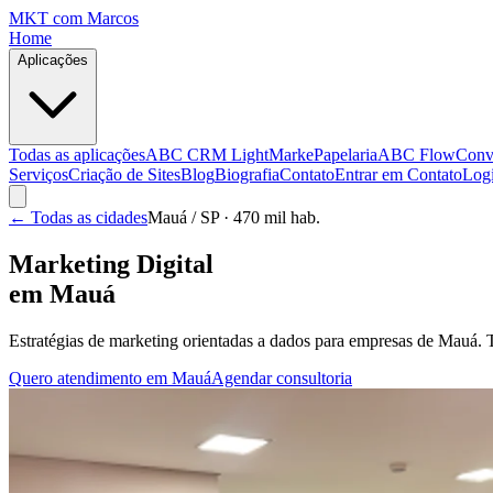
MKT
com Marcos
Home
Aplicações
Todas as aplicações
ABC CRM Light
MarkePapelaria
ABC Flow
Conv
Serviços
Criação de Sites
Blog
Biografia
Contato
Entrar em Contato
Log
← Todas as cidades
Mauá
/ SP
· 470 mil hab.
Marketing Digital
em
Mauá
Estratégias de marketing orientadas a dados para empresas de
Mauá
. 
Quero atendimento em
Mauá
Agendar consultoria