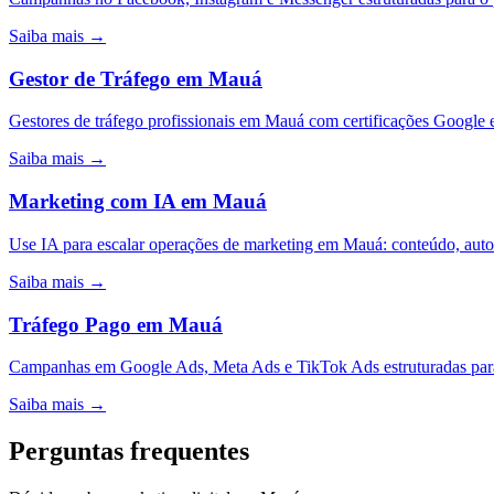
Saiba mais →
Gestor de Tráfego
em
Mauá
Gestores de tráfego profissionais em Mauá com certificações Google
Saiba mais →
Marketing com IA
em
Mauá
Use IA para escalar operações de marketing em Mauá: conteúdo, aut
Saiba mais →
Tráfego Pago
em
Mauá
Campanhas em Google Ads, Meta Ads e TikTok Ads estruturadas para
Saiba mais →
Perguntas frequentes