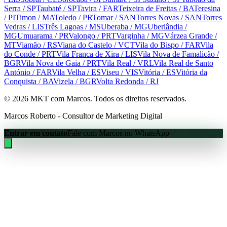
Serra
/ SP
Taubaté
/ SP
Tavira
/ FAR
Teixeira de Freitas
/ BA
Teresina
/ PI
Timon
/ MA
Toledo
/ PR
Tomar
/ SAN
Torres Novas
/ SAN
Torres
Vedras
/ LIS
Três Lagoas
/ MS
Uberaba
/ MG
Uberlândia
/
MG
Umuarama
/ PR
Valongo
/ PRT
Varginha
/ MG
Várzea Grande
/
MT
Viamão
/ RS
Viana do Castelo
/ VCT
Vila do Bispo
/ FAR
Vila
do Conde
/ PRT
Vila Franca de Xira
/ LIS
Vila Nova de Famalicão
/
BGR
Vila Nova de Gaia
/ PRT
Vila Real
/ VRL
Vila Real de Santo
António
/ FAR
Vila Velha
/ ES
Viseu
/ VIS
Vitória
/ ES
Vitória da
Conquista
/ BA
Vizela
/ BGR
Volta Redonda
/ RJ
©
2026
MKT com Marcos. Todos os direitos reservados.
Marcos Roberto - Consultor de Marketing Digital
Entrar em contato
Fale com Marcos no WhatsApp