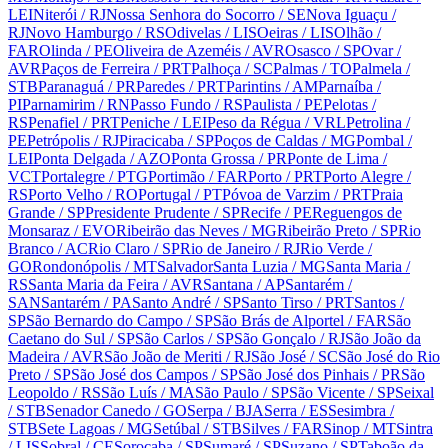
LEI
Niterói
/ RJ
Nossa Senhora do Socorro
/ SE
Nova Iguaçu
/
RJ
Novo Hamburgo
/ RS
Odivelas
/ LIS
Oeiras
/ LIS
Olhão
/
FAR
Olinda
/ PE
Oliveira de Azeméis
/ AVR
Osasco
/ SP
Ovar
/
AVR
Paços de Ferreira
/ PRT
Palhoça
/ SC
Palmas
/ TO
Palmela
/
STB
Paranaguá
/ PR
Paredes
/ PRT
Parintins
/ AM
Parnaíba
/
PI
Parnamirim
/ RN
Passo Fundo
/ RS
Paulista
/ PE
Pelotas
/
RS
Penafiel
/ PRT
Peniche
/ LEI
Peso da Régua
/ VRL
Petrolina
/
PE
Petrópolis
/ RJ
Piracicaba
/ SP
Poços de Caldas
/ MG
Pombal
/
LEI
Ponta Delgada
/ AZO
Ponta Grossa
/ PR
Ponte de Lima
/
VCT
Portalegre
/ PTG
Portimão
/ FAR
Porto
/ PRT
Porto Alegre
/
RS
Porto Velho
/ RO
Portugal
/ PT
Póvoa de Varzim
/ PRT
Praia
Grande
/ SP
Presidente Prudente
/ SP
Recife
/ PE
Reguengos de
Monsaraz
/ EVO
Ribeirão das Neves
/ MG
Ribeirão Preto
/ SP
Rio
Branco
/ AC
Rio Claro
/ SP
Rio de Janeiro
/ RJ
Rio Verde
/
GO
Rondonópolis
/ MT
Salvador
Santa Luzia
/ MG
Santa Maria
/
RS
Santa Maria da Feira
/ AVR
Santana
/ AP
Santarém
/
SAN
Santarém
/ PA
Santo André
/ SP
Santo Tirso
/ PRT
Santos
/
SP
São Bernardo do Campo
/ SP
São Brás de Alportel
/ FAR
São
Caetano do Sul
/ SP
São Carlos
/ SP
São Gonçalo
/ RJ
São João da
Madeira
/ AVR
São João de Meriti
/ RJ
São José
/ SC
São José do Rio
Preto
/ SP
São José dos Campos
/ SP
São José dos Pinhais
/ PR
São
Leopoldo
/ RS
São Luís
/ MA
São Paulo
/ SP
São Vicente
/ SP
Seixal
/ STB
Senador Canedo
/ GO
Serpa
/ BJA
Serra
/ ES
Sesimbra
/
STB
Sete Lagoas
/ MG
Setúbal
/ STB
Silves
/ FAR
Sinop
/ MT
Sintra
/ LIS
Sobral
/ CE
Sorocaba
/ SP
Sumaré
/ SP
Suzano
/ SP
Taboão da