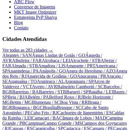
ABC Flow
Conversor de Imagens
MKT Image Optimizer
Estrategista PvP Shaiya
Blog
Contato
Cidades Atendidas
Ver todas as
283
cidades →
Abrantes
/ SAN
Águas Lindas de Goiás
/ GO
Águeda
/
AVR
Albufeira
/ FAR
Alcobaça
/ LEI
Alcochete
/ STB
Aljezur
/
FAR
Almada
/ STB
Amadora
/ LIS
Amarante
/ PRT
Americana
/
SP
Ananindeua
/ PA
Anápolis
/ GO
Angra do Heroísmo
/ AZO
Angra
dos Reis
/ RJ
Aparecida de Goiânia
/ GO
Apucarana
/ PR
Aracaju
/
SE
Araguaína
/ TO
Arapiraca
/ AL
Araraquara
/ SP
Arcos de
Valdevez
/ VCT
Aveiro
/ AVR
Balneário Camboriú
/ SC
Barcelos
/
BGR
Barreiras
/ BA
Barreiro
/ STB
Barueri
/ SP
Batalha
/ LEI
Bauru
/
SP
Beja
/ BJA
Belém
/ PA
Belford Roxo
/ RJ
Belo Horizonte
/
MG
Betim
/ MG
Blumenau
/ SC
Boa Vista
/ RR
Braga
/
BGR
Bragança
/ BGC
Brasília
Brusque
/ SC
Cabo de Santo
Agostinho
/ PE
Cabo Frio
/ RJ
Cachoeiro de Itapemirim
/ ES
Caldas
da Rainha
/ LEI
Camaçari
/ BA
Câmara de Lobos
/ MAD
Campina
Grande
/ PB
Campinas
Campo Grande
/ MS
Campos dos Goytacazes
/ RJ
Canoas
/ RS
Carapicuíba
/ SP
Cariacica
/ ES
Caruaru
/ PE
Cascais