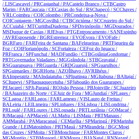
/ LIS
Cascavel
/ PR
Castanhal
/ PA
Castelo Branco
/ CTB
Castro
Marim
/ FAR
Caucaia
/ CE
Caxias do Sul
/ RS
Chapecó
/ SC
Chaves
/
VRL
Coimbra
/ COI
Colombo
/ PR
Condeixa-a-Nova
/
COI
Contagem
/ MG
Covilhã
/ CTB
Criciúma
/ SC
Cruzeiro do Sul
/
AC
Cuiabá
/ MT
Curitiba
Diadema
/ SP
Divinópolis
/ MG
Dourados
/
MS
Duque de Caxias
/ RJ
Elvas
/ PTG
Entroncamento
/ SAN
Espinho
/ AVR
Esposende
/ BGR
Estremoz
/ EVO
Évora
/ EVO
Fafe
/
BGR
Faro
/ FAR
Feira de Santana
/ BA
Felgueiras
/ PRT
Figueira da
Foz
/ COI
Florianópolis
/ SC
Fortaleza
/ CE
Foz do Iguaçu
/
PR
Franca
/ SP
Funchal
/ MAD
Fundão
/ CTB
Goiânia
Gondomar
/
PRT
Governador Valadares
/ MG
Grândola
/ STB
Gravataí
/
RS
Guarapuava
/ PR
Guarda
/ GRD
Guarujá
/ SP
Guarulhos
/
SP
Guimarães
/ BGR
Horta
/ AZO
Ílhavo
/ AVR
Ilhéus
/
BA
Imperatriz
/ MA
Indaiatuba
/ SP
Ipatinga
/ MG
Itabuna
/ BA
Itajaí
/
SC
Itapevi
/ SP
Itaquaquecetuba
/ SP
Jaboatão dos Guararapes
/
PE
Jacareí
/ SP
Ji-Paraná
/ RO
João Pessoa
/ PB
Joinville
/ SC
Juazeiro
/ BA
Juazeiro do Norte
/ CE
Juiz de Fora
/ MG
Jundiaí
/ SP
Lages
/
SC
Lagoa
/ FAR
Lagos
/ FAR
Lamego
/ VIS
Lauro de Freitas
/
BA
Leiria
/ LEI
Limeira
/ SP
Linhares
/ ES
Lisboa
/ LIS
Londrina
/
PR
Loulé
/ FAR
Loures
/ LIS
Lousada
/ PRT
Luziânia
/ GO
Macaé
/
RJ
Macapá
/ AP
Maceió
/ AL
Mafra
/ LIS
Maia
/ PRT
Manaus
/
AM
Marabá
/ PA
Maracanaú
/ CE
Marília
/ SP
Maringá
/ PR
Marinha
Grande
/ LEI
Matosinhos
/ PRT
Mauá
/ SP
Mirandela
/ BGC
Mogi
das Cruzes
/ SP
Moita
/ STB
Monchique
/ FAR
Montes Claros
/
MG
Montijo
/ STB
Mossoró
/ RN
Moura
/ BJA
Natal
/ RN
Nazaré
/