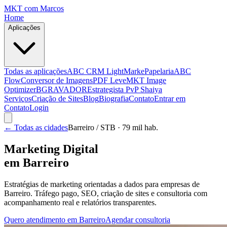
MKT
com Marcos
Home
Aplicações
Todas as aplicações
ABC CRM Light
MarkePapelaria
ABC
Flow
Conversor de Imagens
PDF Leve
MKT Image
Optimizer
BGRAVADOR
Estrategista PvP Shaiya
Serviços
Criação de Sites
Blog
Biografia
Contato
Entrar em
Contato
Login
← Todas as cidades
Barreiro
/ STB
· 79 mil hab.
Marketing Digital
em
Barreiro
Estratégias de marketing orientadas a dados para empresas de
Barreiro
. Tráfego pago, SEO, criação de sites e consultoria com
acompanhamento real e relatórios transparentes.
Quero atendimento em
Barreiro
Agendar consultoria