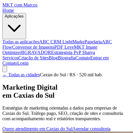
MKT
com Marcos
Home
Aplicações
Todas as aplicações
ABC CRM Light
MarkePapelaria
ABC
Flow
Conversor de Imagens
PDF Leve
MKT Image
Optimizer
BGRAVADOR
Estrategista PvP Shaiya
Serviços
Criação de Sites
Blog
Biografia
Contato
Entrar em
Contato
Login
← Todas as cidades
Caxias do Sul
/ RS
· 520 mil hab.
Marketing Digital
em
Caxias do Sul
Estratégias de marketing orientadas a dados para empresas de
Caxias do Sul
. Tráfego pago, SEO, criação de sites e consultoria
com acompanhamento real e relatórios transparentes.
Quero atendimento em
Caxias do Sul
Agendar consultoria