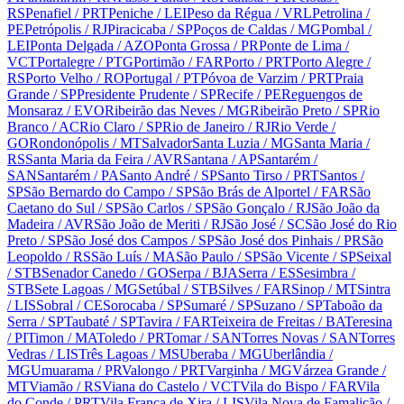
RS
Penafiel
/ PRT
Peniche
/ LEI
Peso da Régua
/ VRL
Petrolina
/
PE
Petrópolis
/ RJ
Piracicaba
/ SP
Poços de Caldas
/ MG
Pombal
/
LEI
Ponta Delgada
/ AZO
Ponta Grossa
/ PR
Ponte de Lima
/
VCT
Portalegre
/ PTG
Portimão
/ FAR
Porto
/ PRT
Porto Alegre
/
RS
Porto Velho
/ RO
Portugal
/ PT
Póvoa de Varzim
/ PRT
Praia
Grande
/ SP
Presidente Prudente
/ SP
Recife
/ PE
Reguengos de
Monsaraz
/ EVO
Ribeirão das Neves
/ MG
Ribeirão Preto
/ SP
Rio
Branco
/ AC
Rio Claro
/ SP
Rio de Janeiro
/ RJ
Rio Verde
/
GO
Rondonópolis
/ MT
Salvador
Santa Luzia
/ MG
Santa Maria
/
RS
Santa Maria da Feira
/ AVR
Santana
/ AP
Santarém
/
SAN
Santarém
/ PA
Santo André
/ SP
Santo Tirso
/ PRT
Santos
/
SP
São Bernardo do Campo
/ SP
São Brás de Alportel
/ FAR
São
Caetano do Sul
/ SP
São Carlos
/ SP
São Gonçalo
/ RJ
São João da
Madeira
/ AVR
São João de Meriti
/ RJ
São José
/ SC
São José do Rio
Preto
/ SP
São José dos Campos
/ SP
São José dos Pinhais
/ PR
São
Leopoldo
/ RS
São Luís
/ MA
São Paulo
/ SP
São Vicente
/ SP
Seixal
/ STB
Senador Canedo
/ GO
Serpa
/ BJA
Serra
/ ES
Sesimbra
/
STB
Sete Lagoas
/ MG
Setúbal
/ STB
Silves
/ FAR
Sinop
/ MT
Sintra
/ LIS
Sobral
/ CE
Sorocaba
/ SP
Sumaré
/ SP
Suzano
/ SP
Taboão da
Serra
/ SP
Taubaté
/ SP
Tavira
/ FAR
Teixeira de Freitas
/ BA
Teresina
/ PI
Timon
/ MA
Toledo
/ PR
Tomar
/ SAN
Torres Novas
/ SAN
Torres
Vedras
/ LIS
Três Lagoas
/ MS
Uberaba
/ MG
Uberlândia
/
MG
Umuarama
/ PR
Valongo
/ PRT
Varginha
/ MG
Várzea Grande
/
MT
Viamão
/ RS
Viana do Castelo
/ VCT
Vila do Bispo
/ FAR
Vila
do Conde
/ PRT
Vila Franca de Xira
/ LIS
Vila Nova de Famalicão
/