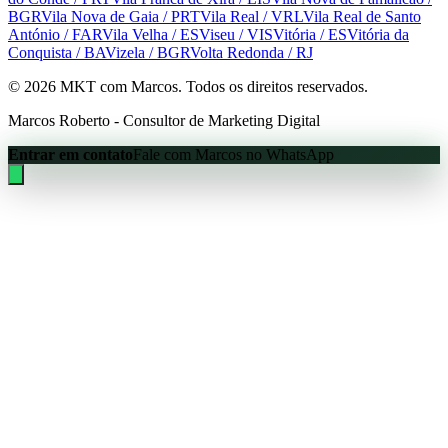
BGR
Vila Nova de Gaia
/ PRT
Vila Real
/ VRL
Vila Real de Santo
António
/ FAR
Vila Velha
/ ES
Viseu
/ VIS
Vitória
/ ES
Vitória da
Conquista
/ BA
Vizela
/ BGR
Volta Redonda
/ RJ
©
2026
MKT com Marcos. Todos os direitos reservados.
Marcos Roberto - Consultor de Marketing Digital
Entrar em contato
Fale com Marcos no WhatsApp