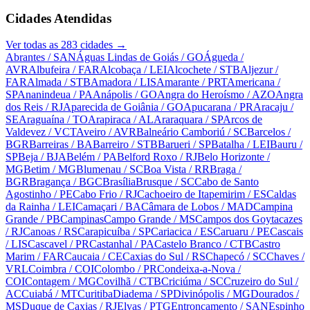
Cidades Atendidas
Ver todas as
283
cidades →
Abrantes
/ SAN
Águas Lindas de Goiás
/ GO
Águeda
/
AVR
Albufeira
/ FAR
Alcobaça
/ LEI
Alcochete
/ STB
Aljezur
/
FAR
Almada
/ STB
Amadora
/ LIS
Amarante
/ PRT
Americana
/
SP
Ananindeua
/ PA
Anápolis
/ GO
Angra do Heroísmo
/ AZO
Angra
dos Reis
/ RJ
Aparecida de Goiânia
/ GO
Apucarana
/ PR
Aracaju
/
SE
Araguaína
/ TO
Arapiraca
/ AL
Araraquara
/ SP
Arcos de
Valdevez
/ VCT
Aveiro
/ AVR
Balneário Camboriú
/ SC
Barcelos
/
BGR
Barreiras
/ BA
Barreiro
/ STB
Barueri
/ SP
Batalha
/ LEI
Bauru
/
SP
Beja
/ BJA
Belém
/ PA
Belford Roxo
/ RJ
Belo Horizonte
/
MG
Betim
/ MG
Blumenau
/ SC
Boa Vista
/ RR
Braga
/
BGR
Bragança
/ BGC
Brasília
Brusque
/ SC
Cabo de Santo
Agostinho
/ PE
Cabo Frio
/ RJ
Cachoeiro de Itapemirim
/ ES
Caldas
da Rainha
/ LEI
Camaçari
/ BA
Câmara de Lobos
/ MAD
Campina
Grande
/ PB
Campinas
Campo Grande
/ MS
Campos dos Goytacazes
/ RJ
Canoas
/ RS
Carapicuíba
/ SP
Cariacica
/ ES
Caruaru
/ PE
Cascais
/ LIS
Cascavel
/ PR
Castanhal
/ PA
Castelo Branco
/ CTB
Castro
Marim
/ FAR
Caucaia
/ CE
Caxias do Sul
/ RS
Chapecó
/ SC
Chaves
/
VRL
Coimbra
/ COI
Colombo
/ PR
Condeixa-a-Nova
/
COI
Contagem
/ MG
Covilhã
/ CTB
Criciúma
/ SC
Cruzeiro do Sul
/
AC
Cuiabá
/ MT
Curitiba
Diadema
/ SP
Divinópolis
/ MG
Dourados
/
MS
Duque de Caxias
/ RJ
Elvas
/ PTG
Entroncamento
/ SAN
Espinho