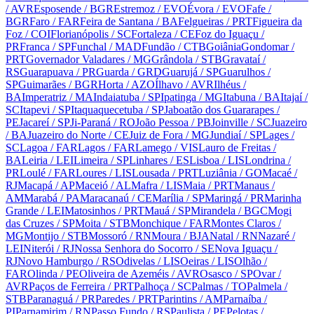
/ AVR
Esposende
/ BGR
Estremoz
/ EVO
Évora
/ EVO
Fafe
/
BGR
Faro
/ FAR
Feira de Santana
/ BA
Felgueiras
/ PRT
Figueira da
Foz
/ COI
Florianópolis
/ SC
Fortaleza
/ CE
Foz do Iguaçu
/
PR
Franca
/ SP
Funchal
/ MAD
Fundão
/ CTB
Goiânia
Gondomar
/
PRT
Governador Valadares
/ MG
Grândola
/ STB
Gravataí
/
RS
Guarapuava
/ PR
Guarda
/ GRD
Guarujá
/ SP
Guarulhos
/
SP
Guimarães
/ BGR
Horta
/ AZO
Ílhavo
/ AVR
Ilhéus
/
BA
Imperatriz
/ MA
Indaiatuba
/ SP
Ipatinga
/ MG
Itabuna
/ BA
Itajaí
/
SC
Itapevi
/ SP
Itaquaquecetuba
/ SP
Jaboatão dos Guararapes
/
PE
Jacareí
/ SP
Ji-Paraná
/ RO
João Pessoa
/ PB
Joinville
/ SC
Juazeiro
/ BA
Juazeiro do Norte
/ CE
Juiz de Fora
/ MG
Jundiaí
/ SP
Lages
/
SC
Lagoa
/ FAR
Lagos
/ FAR
Lamego
/ VIS
Lauro de Freitas
/
BA
Leiria
/ LEI
Limeira
/ SP
Linhares
/ ES
Lisboa
/ LIS
Londrina
/
PR
Loulé
/ FAR
Loures
/ LIS
Lousada
/ PRT
Luziânia
/ GO
Macaé
/
RJ
Macapá
/ AP
Maceió
/ AL
Mafra
/ LIS
Maia
/ PRT
Manaus
/
AM
Marabá
/ PA
Maracanaú
/ CE
Marília
/ SP
Maringá
/ PR
Marinha
Grande
/ LEI
Matosinhos
/ PRT
Mauá
/ SP
Mirandela
/ BGC
Mogi
das Cruzes
/ SP
Moita
/ STB
Monchique
/ FAR
Montes Claros
/
MG
Montijo
/ STB
Mossoró
/ RN
Moura
/ BJA
Natal
/ RN
Nazaré
/
LEI
Niterói
/ RJ
Nossa Senhora do Socorro
/ SE
Nova Iguaçu
/
RJ
Novo Hamburgo
/ RS
Odivelas
/ LIS
Oeiras
/ LIS
Olhão
/
FAR
Olinda
/ PE
Oliveira de Azeméis
/ AVR
Osasco
/ SP
Ovar
/
AVR
Paços de Ferreira
/ PRT
Palhoça
/ SC
Palmas
/ TO
Palmela
/
STB
Paranaguá
/ PR
Paredes
/ PRT
Parintins
/ AM
Parnaíba
/
PI
Parnamirim
/ RN
Passo Fundo
/ RS
Paulista
/ PE
Pelotas
/