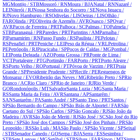
MG
Montijo
/ STB
Mossoró
/ RN
Moura
/ BJA
Natal
/ RN
Nazaré
/
LEI
Niterói
/ RJ
Nossa Senhora do Socorro
/ SE
Nova Iguaçu
/
RJ
Novo Hamburgo
/ RS
Odivelas
/ LIS
Oeiras
/ LIS
Olhão
/
FAR
Olinda
/ PE
Oliveira de Azeméis
/ AVR
Osasco
/ SP
Ovar
/
AVR
Paços de Ferreira
/ PRT
Palhoça
/ SC
Palmas
/ TO
Palmela
/
STB
Paranaguá
/ PR
Paredes
/ PRT
Parintins
/ AM
Parnaíba
/
PI
Parnamirim
/ RN
Passo Fundo
/ RS
Paulista
/ PE
Pelotas
/
RS
Penafiel
/ PRT
Peniche
/ LEI
Peso da Régua
/ VRL
Petrolina
/
PE
Petrópolis
/ RJ
Piracicaba
/ SP
Poços de Caldas
/ MG
Pombal
/
LEI
Ponta Delgada
/ AZO
Ponta Grossa
/ PR
Ponte de Lima
/
VCT
Portalegre
/ PTG
Portimão
/ FAR
Porto
/ PRT
Porto Alegre
/
RS
Porto Velho
/ RO
Portugal
/ PT
Póvoa de Varzim
/ PRT
Praia
Grande
/ SP
Presidente Prudente
/ SP
Recife
/ PE
Reguengos de
Monsaraz
/ EVO
Ribeirão das Neves
/ MG
Ribeirão Preto
/ SP
Rio
Branco
/ AC
Rio Claro
/ SP
Rio de Janeiro
/ RJ
Rio Verde
/
GO
Rondonópolis
/ MT
Salvador
Santa Luzia
/ MG
Santa Maria
/
RS
Santa Maria da Feira
/ AVR
Santana
/ AP
Santarém
/
SAN
Santarém
/ PA
Santo André
/ SP
Santo Tirso
/ PRT
Santos
/
SP
São Bernardo do Campo
/ SP
São Brás de Alportel
/ FAR
São
Caetano do Sul
/ SP
São Carlos
/ SP
São Gonçalo
/ RJ
São João da
Madeira
/ AVR
São João de Meriti
/ RJ
São José
/ SC
São José do Rio
Preto
/ SP
São José dos Campos
/ SP
São José dos Pinhais
/ PR
São
Leopoldo
/ RS
São Luís
/ MA
São Paulo
/ SP
São Vicente
/ SP
Seixal
/ STB
Senador Canedo
/ GO
Serpa
/ BJA
Serra
/ ES
Sesimbra
/
STB
Sete Lagoas
/ MG
Setúbal
/ STB
Silves
/ FAR
Sinop
/ MT
Sintra