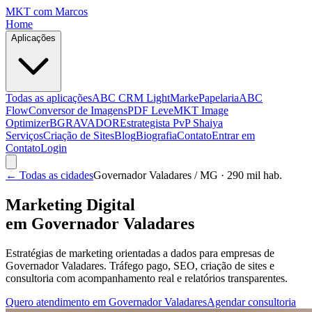
MKT
com Marcos
Home
Aplicações
Todas as aplicações
ABC CRM Light
MarkePapelaria
ABC
Flow
Conversor de Imagens
PDF Leve
MKT Image
Optimizer
BGRAVADOR
Estrategista PvP Shaiya
Serviços
Criação de Sites
Blog
Biografia
Contato
Entrar em
Contato
Login
← Todas as cidades
Governador Valadares
/ MG
· 290 mil hab.
Marketing Digital
em
Governador Valadares
Estratégias de marketing orientadas a dados para empresas de
Governador Valadares
. Tráfego pago, SEO, criação de sites e
consultoria com acompanhamento real e relatórios transparentes.
Quero atendimento em
Governador Valadares
Agendar consultoria