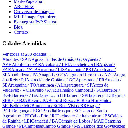
MarkePapelaria
ABC Flow
Conversor de Imagens
MKT Image Optimizer
Estrategista PvP Shaiya
Blog
Contato
Cidades Atendidas
Ver todas as
283
cidades →
Abrantes
/ SAN
Águas Lindas de Goiás
/ GO
Águeda
/
AVR
Albufeira
/ FAR
Alcobaça
/ LEI
Alcochete
/ STB
Aljezur
/
FAR
Almada
/ STB
Amadora
/ LIS
Amarante
/ PRT
Americana
/
SP
Ananindeua
/ PA
Anápolis
/ GO
Angra do Heroísmo
/ AZO
Angra
dos Reis
/ RJ
Aparecida de Goiânia
/ GO
Apucarana
/ PR
Aracaju
/
SE
Araguaína
/ TO
Arapiraca
/ AL
Araraquara
/ SP
Arcos de
Valdevez
/ VCT
Aveiro
/ AVR
Balneário Camboriú
/ SC
Barcelos
/
BGR
Barreiras
/ BA
Barreiro
/ STB
Barueri
/ SP
Batalha
/ LEI
Bauru
/
SP
Beja
/ BJA
Belém
/ PA
Belford Roxo
/ RJ
Belo Horizonte
/
MG
Betim
/ MG
Blumenau
/ SC
Boa Vista
/ RR
Braga
/
BGR
Bragança
/ BGC
Brasília
Brusque
/ SC
Cabo de Santo
Agostinho
/ PE
Cabo Frio
/ RJ
Cachoeiro de Itapemirim
/ ES
Caldas
da Rainha
/ LEI
Camaçari
/ BA
Câmara de Lobos
/ MAD
Campina
Grande
/ PB
Campinas
Campo Grande
/ MS
Campos dos Goytacazes