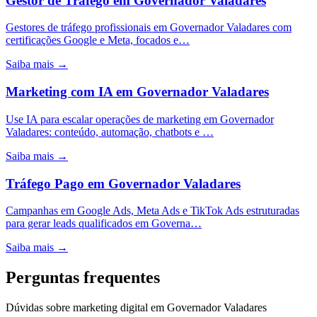
Gestor de Tráfego
em
Governador Valadares
Gestores de tráfego profissionais em Governador Valadares com
certificações Google e Meta, focados e…
Saiba mais →
Marketing com IA
em
Governador Valadares
Use IA para escalar operações de marketing em Governador
Valadares: conteúdo, automação, chatbots e …
Saiba mais →
Tráfego Pago
em
Governador Valadares
Campanhas em Google Ads, Meta Ads e TikTok Ads estruturadas
para gerar leads qualificados em Governa…
Saiba mais →
Perguntas frequentes
Dúvidas sobre marketing digital em Governador Valadares