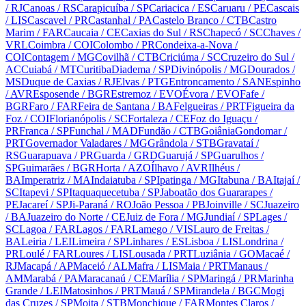
/ RJ
Canoas
/ RS
Carapicuíba
/ SP
Cariacica
/ ES
Caruaru
/ PE
Cascais
/ LIS
Cascavel
/ PR
Castanhal
/ PA
Castelo Branco
/ CTB
Castro
Marim
/ FAR
Caucaia
/ CE
Caxias do Sul
/ RS
Chapecó
/ SC
Chaves
/
VRL
Coimbra
/ COI
Colombo
/ PR
Condeixa-a-Nova
/
COI
Contagem
/ MG
Covilhã
/ CTB
Criciúma
/ SC
Cruzeiro do Sul
/
AC
Cuiabá
/ MT
Curitiba
Diadema
/ SP
Divinópolis
/ MG
Dourados
/
MS
Duque de Caxias
/ RJ
Elvas
/ PTG
Entroncamento
/ SAN
Espinho
/ AVR
Esposende
/ BGR
Estremoz
/ EVO
Évora
/ EVO
Fafe
/
BGR
Faro
/ FAR
Feira de Santana
/ BA
Felgueiras
/ PRT
Figueira da
Foz
/ COI
Florianópolis
/ SC
Fortaleza
/ CE
Foz do Iguaçu
/
PR
Franca
/ SP
Funchal
/ MAD
Fundão
/ CTB
Goiânia
Gondomar
/
PRT
Governador Valadares
/ MG
Grândola
/ STB
Gravataí
/
RS
Guarapuava
/ PR
Guarda
/ GRD
Guarujá
/ SP
Guarulhos
/
SP
Guimarães
/ BGR
Horta
/ AZO
Ílhavo
/ AVR
Ilhéus
/
BA
Imperatriz
/ MA
Indaiatuba
/ SP
Ipatinga
/ MG
Itabuna
/ BA
Itajaí
/
SC
Itapevi
/ SP
Itaquaquecetuba
/ SP
Jaboatão dos Guararapes
/
PE
Jacareí
/ SP
Ji-Paraná
/ RO
João Pessoa
/ PB
Joinville
/ SC
Juazeiro
/ BA
Juazeiro do Norte
/ CE
Juiz de Fora
/ MG
Jundiaí
/ SP
Lages
/
SC
Lagoa
/ FAR
Lagos
/ FAR
Lamego
/ VIS
Lauro de Freitas
/
BA
Leiria
/ LEI
Limeira
/ SP
Linhares
/ ES
Lisboa
/ LIS
Londrina
/
PR
Loulé
/ FAR
Loures
/ LIS
Lousada
/ PRT
Luziânia
/ GO
Macaé
/
RJ
Macapá
/ AP
Maceió
/ AL
Mafra
/ LIS
Maia
/ PRT
Manaus
/
AM
Marabá
/ PA
Maracanaú
/ CE
Marília
/ SP
Maringá
/ PR
Marinha
Grande
/ LEI
Matosinhos
/ PRT
Mauá
/ SP
Mirandela
/ BGC
Mogi
das Cruzes
/ SP
Moita
/ STB
Monchique
/ FAR
Montes Claros
/