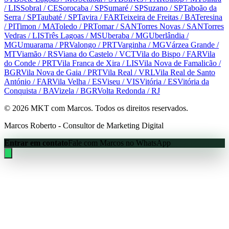
/ LIS
Sobral
/ CE
Sorocaba
/ SP
Sumaré
/ SP
Suzano
/ SP
Taboão da
Serra
/ SP
Taubaté
/ SP
Tavira
/ FAR
Teixeira de Freitas
/ BA
Teresina
/ PI
Timon
/ MA
Toledo
/ PR
Tomar
/ SAN
Torres Novas
/ SAN
Torres
Vedras
/ LIS
Três Lagoas
/ MS
Uberaba
/ MG
Uberlândia
/
MG
Umuarama
/ PR
Valongo
/ PRT
Varginha
/ MG
Várzea Grande
/
MT
Viamão
/ RS
Viana do Castelo
/ VCT
Vila do Bispo
/ FAR
Vila
do Conde
/ PRT
Vila Franca de Xira
/ LIS
Vila Nova de Famalicão
/
BGR
Vila Nova de Gaia
/ PRT
Vila Real
/ VRL
Vila Real de Santo
António
/ FAR
Vila Velha
/ ES
Viseu
/ VIS
Vitória
/ ES
Vitória da
Conquista
/ BA
Vizela
/ BGR
Volta Redonda
/ RJ
©
2026
MKT com Marcos. Todos os direitos reservados.
Marcos Roberto - Consultor de Marketing Digital
Entrar em contato
Fale com Marcos no WhatsApp