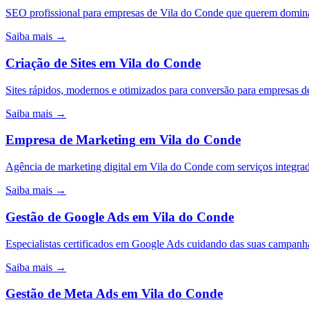
SEO profissional para empresas de Vila do Conde que querem domina
Saiba mais →
Criação de Sites
em
Vila do Conde
Sites rápidos, modernos e otimizados para conversão para empresas 
Saiba mais →
Empresa de Marketing
em
Vila do Conde
Agência de marketing digital em Vila do Conde com serviços integr
Saiba mais →
Gestão de Google Ads
em
Vila do Conde
Especialistas certificados em Google Ads cuidando das suas campa
Saiba mais →
Gestão de Meta Ads
em
Vila do Conde