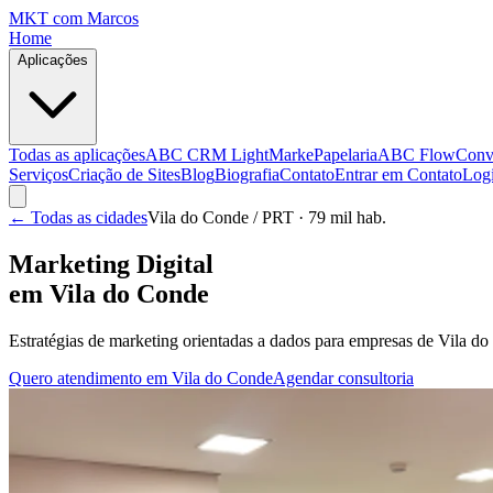
MKT
com Marcos
Home
Aplicações
Todas as aplicações
ABC CRM Light
MarkePapelaria
ABC Flow
Conv
Serviços
Criação de Sites
Blog
Biografia
Contato
Entrar em Contato
Log
← Todas as cidades
Vila do Conde
/ PRT
· 79 mil hab.
Marketing Digital
em
Vila do Conde
Estratégias de marketing orientadas a dados para empresas de
Vila do
Quero atendimento em
Vila do Conde
Agendar consultoria