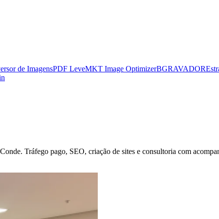
ersor de Imagens
PDF Leve
MKT Image Optimizer
BGRAVADOR
Estr
in
 Conde
. Tráfego pago, SEO, criação de sites e consultoria com acompan