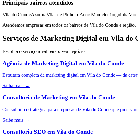
Principais bairros atendidos
Vila do Conde
Azurara
Vilar de Pinheiro
Arcos
Mindelo
Touguinha
Mod
Atendemos empresas em todos os bairros de
Vila do Conde
e região.
Serviços de Marketing Digital em Vila do
Escolha o serviço ideal para o seu negócio
Agência de Marketing Digital
em
Vila do Conde
Estrutura completa de marketing digital em Vila do Conde — da est
Saiba mais →
Consultoria de Marketing
em
Vila do Conde
Consultoria estratégica para empresas de Vila do Conde que precisam
Saiba mais →
Consultoria SEO
em
Vila do Conde