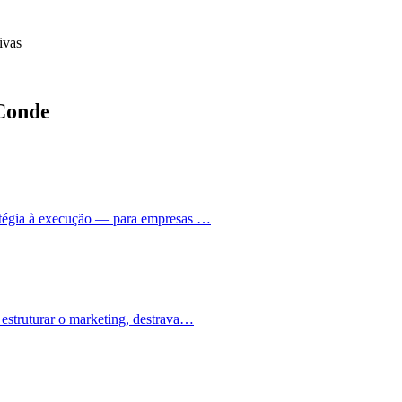
ivas
 Conde
ratégia à execução — para empresas …
 estruturar o marketing, destrava…