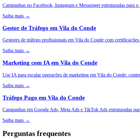
Campanhas no Facebook, Instagram e Messenger estruturadas para 
Saiba mais →
Gestor de Tráfego
em
Vila do Conde
Gestores de tráfego profissionais em Vila do Conde com certificaçõ
Saiba mais →
Marketing com IA
em
Vila do Conde
Use IA para escalar operações de marketing em Vila do Conde: conte
Saiba mais →
Tráfego Pago
em
Vila do Conde
Campanhas em Google Ads, Meta Ads e TikTok Ads estruturadas para
Saiba mais →
Perguntas frequentes