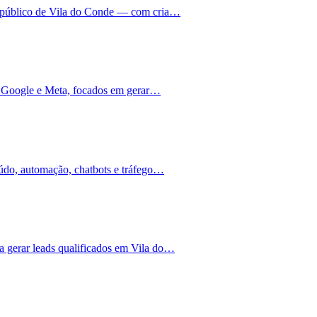
o público de Vila do Conde — com cria…
es Google e Meta, focados em gerar…
údo, automação, chatbots e tráfego…
 gerar leads qualificados em Vila do…