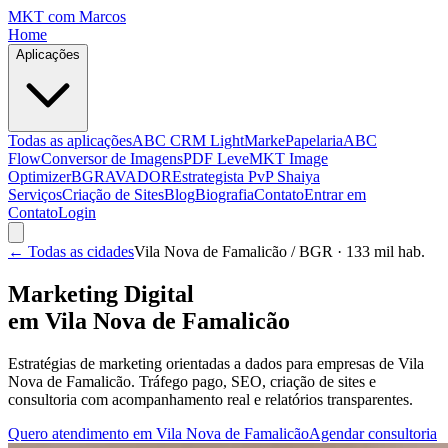
MKT
com Marcos
Home
Aplicações
Todas as aplicações
ABC CRM Light
MarkePapelaria
ABC
Flow
Conversor de Imagens
PDF Leve
MKT Image
Optimizer
BGRAVADOR
Estrategista PvP Shaiya
Serviços
Criação de Sites
Blog
Biografia
Contato
Entrar em
Contato
Login
← Todas as cidades
Vila Nova de Famalicão
/ BGR
· 133 mil hab.
Marketing Digital
em
Vila Nova de Famalicão
Estratégias de marketing orientadas a dados para empresas de
Vila
Nova de Famalicão
. Tráfego pago, SEO, criação de sites e
consultoria com acompanhamento real e relatórios transparentes.
Quero atendimento em
Vila Nova de Famalicão
Agendar consultoria