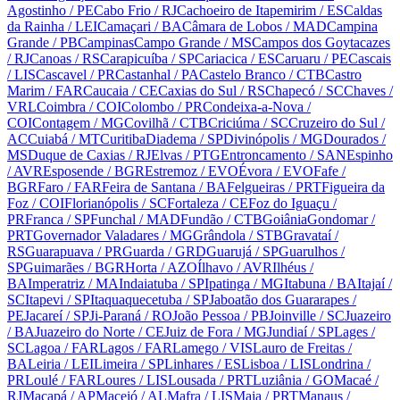
Agostinho
/ PE
Cabo Frio
/ RJ
Cachoeiro de Itapemirim
/ ES
Caldas
da Rainha
/ LEI
Camaçari
/ BA
Câmara de Lobos
/ MAD
Campina
Grande
/ PB
Campinas
Campo Grande
/ MS
Campos dos Goytacazes
/ RJ
Canoas
/ RS
Carapicuíba
/ SP
Cariacica
/ ES
Caruaru
/ PE
Cascais
/ LIS
Cascavel
/ PR
Castanhal
/ PA
Castelo Branco
/ CTB
Castro
Marim
/ FAR
Caucaia
/ CE
Caxias do Sul
/ RS
Chapecó
/ SC
Chaves
/
VRL
Coimbra
/ COI
Colombo
/ PR
Condeixa-a-Nova
/
COI
Contagem
/ MG
Covilhã
/ CTB
Criciúma
/ SC
Cruzeiro do Sul
/
AC
Cuiabá
/ MT
Curitiba
Diadema
/ SP
Divinópolis
/ MG
Dourados
/
MS
Duque de Caxias
/ RJ
Elvas
/ PTG
Entroncamento
/ SAN
Espinho
/ AVR
Esposende
/ BGR
Estremoz
/ EVO
Évora
/ EVO
Fafe
/
BGR
Faro
/ FAR
Feira de Santana
/ BA
Felgueiras
/ PRT
Figueira da
Foz
/ COI
Florianópolis
/ SC
Fortaleza
/ CE
Foz do Iguaçu
/
PR
Franca
/ SP
Funchal
/ MAD
Fundão
/ CTB
Goiânia
Gondomar
/
PRT
Governador Valadares
/ MG
Grândola
/ STB
Gravataí
/
RS
Guarapuava
/ PR
Guarda
/ GRD
Guarujá
/ SP
Guarulhos
/
SP
Guimarães
/ BGR
Horta
/ AZO
Ílhavo
/ AVR
Ilhéus
/
BA
Imperatriz
/ MA
Indaiatuba
/ SP
Ipatinga
/ MG
Itabuna
/ BA
Itajaí
/
SC
Itapevi
/ SP
Itaquaquecetuba
/ SP
Jaboatão dos Guararapes
/
PE
Jacareí
/ SP
Ji-Paraná
/ RO
João Pessoa
/ PB
Joinville
/ SC
Juazeiro
/ BA
Juazeiro do Norte
/ CE
Juiz de Fora
/ MG
Jundiaí
/ SP
Lages
/
SC
Lagoa
/ FAR
Lagos
/ FAR
Lamego
/ VIS
Lauro de Freitas
/
BA
Leiria
/ LEI
Limeira
/ SP
Linhares
/ ES
Lisboa
/ LIS
Londrina
/
PR
Loulé
/ FAR
Loures
/ LIS
Lousada
/ PRT
Luziânia
/ GO
Macaé
/
RJ
Macapá
/ AP
Maceió
/ AL
Mafra
/ LIS
Maia
/ PRT
Manaus
/