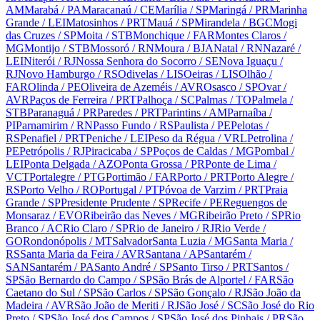
AM
Marabá
/ PA
Maracanaú
/ CE
Marília
/ SP
Maringá
/ PR
Marinha
Grande
/ LEI
Matosinhos
/ PRT
Mauá
/ SP
Mirandela
/ BGC
Mogi
das Cruzes
/ SP
Moita
/ STB
Monchique
/ FAR
Montes Claros
/
MG
Montijo
/ STB
Mossoró
/ RN
Moura
/ BJA
Natal
/ RN
Nazaré
/
LEI
Niterói
/ RJ
Nossa Senhora do Socorro
/ SE
Nova Iguaçu
/
RJ
Novo Hamburgo
/ RS
Odivelas
/ LIS
Oeiras
/ LIS
Olhão
/
FAR
Olinda
/ PE
Oliveira de Azeméis
/ AVR
Osasco
/ SP
Ovar
/
AVR
Paços de Ferreira
/ PRT
Palhoça
/ SC
Palmas
/ TO
Palmela
/
STB
Paranaguá
/ PR
Paredes
/ PRT
Parintins
/ AM
Parnaíba
/
PI
Parnamirim
/ RN
Passo Fundo
/ RS
Paulista
/ PE
Pelotas
/
RS
Penafiel
/ PRT
Peniche
/ LEI
Peso da Régua
/ VRL
Petrolina
/
PE
Petrópolis
/ RJ
Piracicaba
/ SP
Poços de Caldas
/ MG
Pombal
/
LEI
Ponta Delgada
/ AZO
Ponta Grossa
/ PR
Ponte de Lima
/
VCT
Portalegre
/ PTG
Portimão
/ FAR
Porto
/ PRT
Porto Alegre
/
RS
Porto Velho
/ RO
Portugal
/ PT
Póvoa de Varzim
/ PRT
Praia
Grande
/ SP
Presidente Prudente
/ SP
Recife
/ PE
Reguengos de
Monsaraz
/ EVO
Ribeirão das Neves
/ MG
Ribeirão Preto
/ SP
Rio
Branco
/ AC
Rio Claro
/ SP
Rio de Janeiro
/ RJ
Rio Verde
/
GO
Rondonópolis
/ MT
Salvador
Santa Luzia
/ MG
Santa Maria
/
RS
Santa Maria da Feira
/ AVR
Santana
/ AP
Santarém
/
SAN
Santarém
/ PA
Santo André
/ SP
Santo Tirso
/ PRT
Santos
/
SP
São Bernardo do Campo
/ SP
São Brás de Alportel
/ FAR
São
Caetano do Sul
/ SP
São Carlos
/ SP
São Gonçalo
/ RJ
São João da
Madeira
/ AVR
São João de Meriti
/ RJ
São José
/ SC
São José do Rio
Preto
/ SP
São José dos Campos
/ SP
São José dos Pinhais
/ PR
São