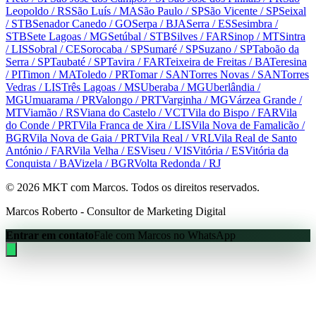
Leopoldo
/ RS
São Luís
/ MA
São Paulo
/ SP
São Vicente
/ SP
Seixal
/ STB
Senador Canedo
/ GO
Serpa
/ BJA
Serra
/ ES
Sesimbra
/
STB
Sete Lagoas
/ MG
Setúbal
/ STB
Silves
/ FAR
Sinop
/ MT
Sintra
/ LIS
Sobral
/ CE
Sorocaba
/ SP
Sumaré
/ SP
Suzano
/ SP
Taboão da
Serra
/ SP
Taubaté
/ SP
Tavira
/ FAR
Teixeira de Freitas
/ BA
Teresina
/ PI
Timon
/ MA
Toledo
/ PR
Tomar
/ SAN
Torres Novas
/ SAN
Torres
Vedras
/ LIS
Três Lagoas
/ MS
Uberaba
/ MG
Uberlândia
/
MG
Umuarama
/ PR
Valongo
/ PRT
Varginha
/ MG
Várzea Grande
/
MT
Viamão
/ RS
Viana do Castelo
/ VCT
Vila do Bispo
/ FAR
Vila
do Conde
/ PRT
Vila Franca de Xira
/ LIS
Vila Nova de Famalicão
/
BGR
Vila Nova de Gaia
/ PRT
Vila Real
/ VRL
Vila Real de Santo
António
/ FAR
Vila Velha
/ ES
Viseu
/ VIS
Vitória
/ ES
Vitória da
Conquista
/ BA
Vizela
/ BGR
Volta Redonda
/ RJ
©
2026
MKT com Marcos. Todos os direitos reservados.
Marcos Roberto - Consultor de Marketing Digital
Entrar em contato
Fale com Marcos no WhatsApp