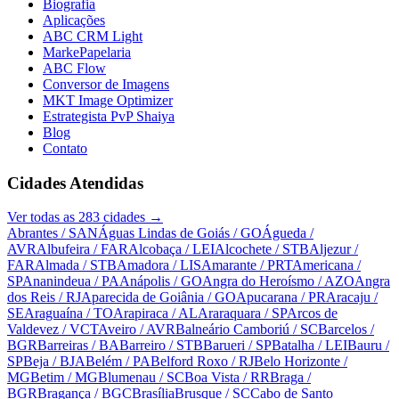
Biografia
Aplicações
ABC CRM Light
MarkePapelaria
ABC Flow
Conversor de Imagens
MKT Image Optimizer
Estrategista PvP Shaiya
Blog
Contato
Cidades Atendidas
Ver todas as
283
cidades →
Abrantes
/ SAN
Águas Lindas de Goiás
/ GO
Águeda
/
AVR
Albufeira
/ FAR
Alcobaça
/ LEI
Alcochete
/ STB
Aljezur
/
FAR
Almada
/ STB
Amadora
/ LIS
Amarante
/ PRT
Americana
/
SP
Ananindeua
/ PA
Anápolis
/ GO
Angra do Heroísmo
/ AZO
Angra
dos Reis
/ RJ
Aparecida de Goiânia
/ GO
Apucarana
/ PR
Aracaju
/
SE
Araguaína
/ TO
Arapiraca
/ AL
Araraquara
/ SP
Arcos de
Valdevez
/ VCT
Aveiro
/ AVR
Balneário Camboriú
/ SC
Barcelos
/
BGR
Barreiras
/ BA
Barreiro
/ STB
Barueri
/ SP
Batalha
/ LEI
Bauru
/
SP
Beja
/ BJA
Belém
/ PA
Belford Roxo
/ RJ
Belo Horizonte
/
MG
Betim
/ MG
Blumenau
/ SC
Boa Vista
/ RR
Braga
/
BGR
Bragança
/ BGC
Brasília
Brusque
/ SC
Cabo de Santo