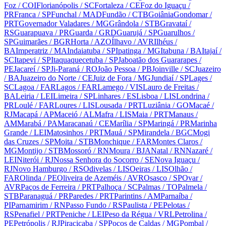
Foz
/ COI
Florianópolis
/ SC
Fortaleza
/ CE
Foz do Iguaçu
/
PR
Franca
/ SP
Funchal
/ MAD
Fundão
/ CTB
Goiânia
Gondomar
/
PRT
Governador Valadares
/ MG
Grândola
/ STB
Gravataí
/
RS
Guarapuava
/ PR
Guarda
/ GRD
Guarujá
/ SP
Guarulhos
/
SP
Guimarães
/ BGR
Horta
/ AZO
Ílhavo
/ AVR
Ilhéus
/
BA
Imperatriz
/ MA
Indaiatuba
/ SP
Ipatinga
/ MG
Itabuna
/ BA
Itajaí
/
SC
Itapevi
/ SP
Itaquaquecetuba
/ SP
Jaboatão dos Guararapes
/
PE
Jacareí
/ SP
Ji-Paraná
/ RO
João Pessoa
/ PB
Joinville
/ SC
Juazeiro
/ BA
Juazeiro do Norte
/ CE
Juiz de Fora
/ MG
Jundiaí
/ SP
Lages
/
SC
Lagoa
/ FAR
Lagos
/ FAR
Lamego
/ VIS
Lauro de Freitas
/
BA
Leiria
/ LEI
Limeira
/ SP
Linhares
/ ES
Lisboa
/ LIS
Londrina
/
PR
Loulé
/ FAR
Loures
/ LIS
Lousada
/ PRT
Luziânia
/ GO
Macaé
/
RJ
Macapá
/ AP
Maceió
/ AL
Mafra
/ LIS
Maia
/ PRT
Manaus
/
AM
Marabá
/ PA
Maracanaú
/ CE
Marília
/ SP
Maringá
/ PR
Marinha
Grande
/ LEI
Matosinhos
/ PRT
Mauá
/ SP
Mirandela
/ BGC
Mogi
das Cruzes
/ SP
Moita
/ STB
Monchique
/ FAR
Montes Claros
/
MG
Montijo
/ STB
Mossoró
/ RN
Moura
/ BJA
Natal
/ RN
Nazaré
/
LEI
Niterói
/ RJ
Nossa Senhora do Socorro
/ SE
Nova Iguaçu
/
RJ
Novo Hamburgo
/ RS
Odivelas
/ LIS
Oeiras
/ LIS
Olhão
/
FAR
Olinda
/ PE
Oliveira de Azeméis
/ AVR
Osasco
/ SP
Ovar
/
AVR
Paços de Ferreira
/ PRT
Palhoça
/ SC
Palmas
/ TO
Palmela
/
STB
Paranaguá
/ PR
Paredes
/ PRT
Parintins
/ AM
Parnaíba
/
PI
Parnamirim
/ RN
Passo Fundo
/ RS
Paulista
/ PE
Pelotas
/
RS
Penafiel
/ PRT
Peniche
/ LEI
Peso da Régua
/ VRL
Petrolina
/
PE
Petrópolis
/ RJ
Piracicaba
/ SP
Poços de Caldas
/ MG
Pombal
/