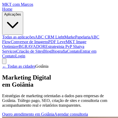
MKT
com Marcos
Home
Aplicações
Todas as aplicações
ABC CRM Light
MarkePapelaria
ABC
Flow
Conversor de Imagens
PDF Leve
MKT Image
Optimizer
BGRAVADOR
Estrategista PvP Shaiya
Serviços
Criação de Sites
Blog
Biografia
Contato
Entrar em
Contato
Login
← Todas as cidades
Goiânia
Marketing Digital
em
Goiânia
Estratégias de marketing orientadas a dados para empresas de
Goiânia
. Tráfego pago, SEO, criação de sites e consultoria com
acompanhamento real e relatórios transparentes.
Quero atendimento em
Goiânia
Agendar consultoria