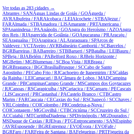
Ver todas as
283
cidades →
Abrantes
/ SAN
Águas Lindas de Goiás
/ GO
Águeda
/
AVR
Albufeira
/ FAR
Alcobaça
/ LEI
Alcochete
/ STB
Aljezur
/
FAR
Almada
/ STB
Amadora
/ LIS
Amarante
/ PRT
Americana
/
SP
Ananindeua
/ PA
Anápolis
/ GO
Angra do Heroísmo
/ AZO
Angra
dos Reis
/ RJ
Aparecida de Goiânia
/ GO
Apucarana
/ PR
Aracaju
/
SE
Araguaína
/ TO
Arapiraca
/ AL
Araraquara
/ SP
Arcos de
Valdevez
/ VCT
Aveiro
/ AVR
Balneário Camboriú
/ SC
Barcelos
/
BGR
Barreiras
/ BA
Barreiro
/ STB
Barueri
/ SP
Batalha
/ LEI
Bauru
/
SP
Beja
/ BJA
Belém
/ PA
Belford Roxo
/ RJ
Belo Horizonte
/
MG
Betim
/ MG
Blumenau
/ SC
Boa Vista
/ RR
Braga
/
BGR
Bragança
/ BGC
Brasília
Brusque
/ SC
Cabo de Santo
Agostinho
/ PE
Cabo Frio
/ RJ
Cachoeiro de Itapemirim
/ ES
Caldas
da Rainha
/ LEI
Camaçari
/ BA
Câmara de Lobos
/ MAD
Campina
Grande
/ PB
Campinas
Campo Grande
/ MS
Campos dos Goytacazes
/ RJ
Canoas
/ RS
Carapicuíba
/ SP
Cariacica
/ ES
Caruaru
/ PE
Cascais
/ LIS
Cascavel
/ PR
Castanhal
/ PA
Castelo Branco
/ CTB
Castro
Marim
/ FAR
Caucaia
/ CE
Caxias do Sul
/ RS
Chapecó
/ SC
Chaves
/
VRL
Coimbra
/ COI
Colombo
/ PR
Condeixa-a-Nova
/
COI
Contagem
/ MG
Covilhã
/ CTB
Criciúma
/ SC
Cruzeiro do Sul
/
AC
Cuiabá
/ MT
Curitiba
Diadema
/ SP
Divinópolis
/ MG
Dourados
/
MS
Duque de Caxias
/ RJ
Elvas
/ PTG
Entroncamento
/ SAN
Espinho
/ AVR
Esposende
/ BGR
Estremoz
/ EVO
Évora
/ EVO
Fafe
/
BGR
Faro
/ FAR
Feira de Santana
/ BA
Felgueiras
/ PRT
Figueira da