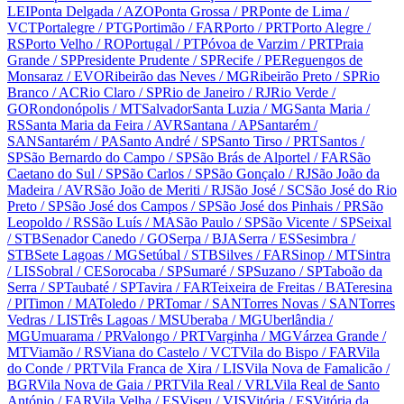
LEI
Ponta Delgada
/ AZO
Ponta Grossa
/ PR
Ponte de Lima
/
VCT
Portalegre
/ PTG
Portimão
/ FAR
Porto
/ PRT
Porto Alegre
/
RS
Porto Velho
/ RO
Portugal
/ PT
Póvoa de Varzim
/ PRT
Praia
Grande
/ SP
Presidente Prudente
/ SP
Recife
/ PE
Reguengos de
Monsaraz
/ EVO
Ribeirão das Neves
/ MG
Ribeirão Preto
/ SP
Rio
Branco
/ AC
Rio Claro
/ SP
Rio de Janeiro
/ RJ
Rio Verde
/
GO
Rondonópolis
/ MT
Salvador
Santa Luzia
/ MG
Santa Maria
/
RS
Santa Maria da Feira
/ AVR
Santana
/ AP
Santarém
/
SAN
Santarém
/ PA
Santo André
/ SP
Santo Tirso
/ PRT
Santos
/
SP
São Bernardo do Campo
/ SP
São Brás de Alportel
/ FAR
São
Caetano do Sul
/ SP
São Carlos
/ SP
São Gonçalo
/ RJ
São João da
Madeira
/ AVR
São João de Meriti
/ RJ
São José
/ SC
São José do Rio
Preto
/ SP
São José dos Campos
/ SP
São José dos Pinhais
/ PR
São
Leopoldo
/ RS
São Luís
/ MA
São Paulo
/ SP
São Vicente
/ SP
Seixal
/ STB
Senador Canedo
/ GO
Serpa
/ BJA
Serra
/ ES
Sesimbra
/
STB
Sete Lagoas
/ MG
Setúbal
/ STB
Silves
/ FAR
Sinop
/ MT
Sintra
/ LIS
Sobral
/ CE
Sorocaba
/ SP
Sumaré
/ SP
Suzano
/ SP
Taboão da
Serra
/ SP
Taubaté
/ SP
Tavira
/ FAR
Teixeira de Freitas
/ BA
Teresina
/ PI
Timon
/ MA
Toledo
/ PR
Tomar
/ SAN
Torres Novas
/ SAN
Torres
Vedras
/ LIS
Três Lagoas
/ MS
Uberaba
/ MG
Uberlândia
/
MG
Umuarama
/ PR
Valongo
/ PRT
Varginha
/ MG
Várzea Grande
/
MT
Viamão
/ RS
Viana do Castelo
/ VCT
Vila do Bispo
/ FAR
Vila
do Conde
/ PRT
Vila Franca de Xira
/ LIS
Vila Nova de Famalicão
/
BGR
Vila Nova de Gaia
/ PRT
Vila Real
/ VRL
Vila Real de Santo
António
/ FAR
Vila Velha
/ ES
Viseu
/ VIS
Vitória
/ ES
Vitória da