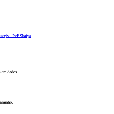
ategista PvP Shaiya
s em dados.
caminho.