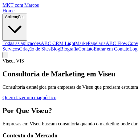
MKT
com Marcos
Home
Aplicações
Todas as aplicações
ABC CRM Light
MarkePapelaria
ABC Flow
Conv
Serviços
Criação de Sites
Blog
Biografia
Contato
Entrar em Contato
Log
Viseu
, VIS
Consultoria de Marketing em Viseu
Consultoria estratégica para empresas de Viseu que precisam estrutu
Quero fazer um diagnóstico
Por Que Viseu?
Empresas em Viseu buscam consultoria quando o marketing pode dar
Contexto do Mercado