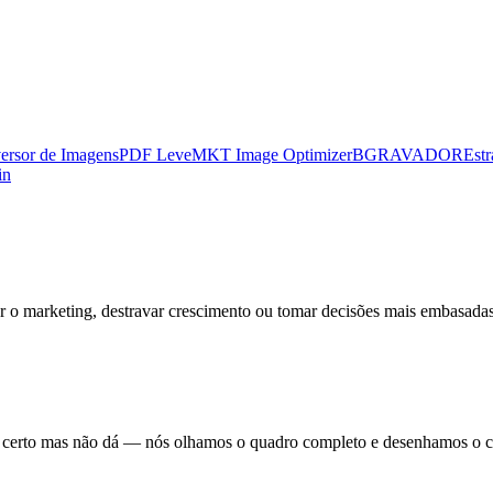
ersor de Imagens
PDF Leve
MKT Image Optimizer
BGRAVADOR
Estr
in
rar o marketing, destravar crescimento ou tomar decisões mais embasada
 certo mas não dá — nós olhamos o quadro completo e desenhamos o 