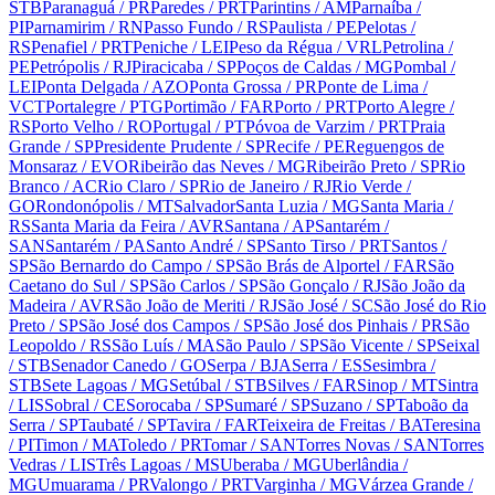
STB
Paranaguá
/ PR
Paredes
/ PRT
Parintins
/ AM
Parnaíba
/
PI
Parnamirim
/ RN
Passo Fundo
/ RS
Paulista
/ PE
Pelotas
/
RS
Penafiel
/ PRT
Peniche
/ LEI
Peso da Régua
/ VRL
Petrolina
/
PE
Petrópolis
/ RJ
Piracicaba
/ SP
Poços de Caldas
/ MG
Pombal
/
LEI
Ponta Delgada
/ AZO
Ponta Grossa
/ PR
Ponte de Lima
/
VCT
Portalegre
/ PTG
Portimão
/ FAR
Porto
/ PRT
Porto Alegre
/
RS
Porto Velho
/ RO
Portugal
/ PT
Póvoa de Varzim
/ PRT
Praia
Grande
/ SP
Presidente Prudente
/ SP
Recife
/ PE
Reguengos de
Monsaraz
/ EVO
Ribeirão das Neves
/ MG
Ribeirão Preto
/ SP
Rio
Branco
/ AC
Rio Claro
/ SP
Rio de Janeiro
/ RJ
Rio Verde
/
GO
Rondonópolis
/ MT
Salvador
Santa Luzia
/ MG
Santa Maria
/
RS
Santa Maria da Feira
/ AVR
Santana
/ AP
Santarém
/
SAN
Santarém
/ PA
Santo André
/ SP
Santo Tirso
/ PRT
Santos
/
SP
São Bernardo do Campo
/ SP
São Brás de Alportel
/ FAR
São
Caetano do Sul
/ SP
São Carlos
/ SP
São Gonçalo
/ RJ
São João da
Madeira
/ AVR
São João de Meriti
/ RJ
São José
/ SC
São José do Rio
Preto
/ SP
São José dos Campos
/ SP
São José dos Pinhais
/ PR
São
Leopoldo
/ RS
São Luís
/ MA
São Paulo
/ SP
São Vicente
/ SP
Seixal
/ STB
Senador Canedo
/ GO
Serpa
/ BJA
Serra
/ ES
Sesimbra
/
STB
Sete Lagoas
/ MG
Setúbal
/ STB
Silves
/ FAR
Sinop
/ MT
Sintra
/ LIS
Sobral
/ CE
Sorocaba
/ SP
Sumaré
/ SP
Suzano
/ SP
Taboão da
Serra
/ SP
Taubaté
/ SP
Tavira
/ FAR
Teixeira de Freitas
/ BA
Teresina
/ PI
Timon
/ MA
Toledo
/ PR
Tomar
/ SAN
Torres Novas
/ SAN
Torres
Vedras
/ LIS
Três Lagoas
/ MS
Uberaba
/ MG
Uberlândia
/
MG
Umuarama
/ PR
Valongo
/ PRT
Varginha
/ MG
Várzea Grande
/