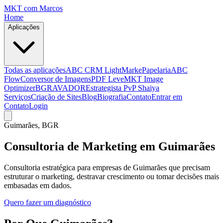
MKT
com Marcos
Home
Aplicações
Todas as aplicações
ABC CRM Light
MarkePapelaria
ABC
Flow
Conversor de Imagens
PDF Leve
MKT Image
Optimizer
BGRAVADOR
Estrategista PvP Shaiya
Serviços
Criação de Sites
Blog
Biografia
Contato
Entrar em
Contato
Login
Guimarães
, BGR
Consultoria de Marketing em Guimarães
Consultoria estratégica para empresas de Guimarães que precisam
estruturar o marketing, destravar crescimento ou tomar decisões mais
embasadas em dados.
Quero fazer um diagnóstico