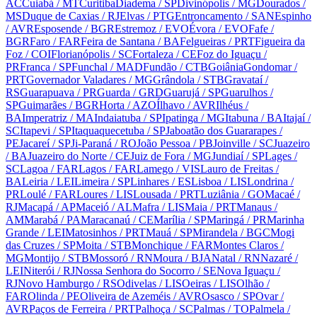
AC
Cuiabá
/ MT
Curitiba
Diadema
/ SP
Divinópolis
/ MG
Dourados
/
MS
Duque de Caxias
/ RJ
Elvas
/ PTG
Entroncamento
/ SAN
Espinho
/ AVR
Esposende
/ BGR
Estremoz
/ EVO
Évora
/ EVO
Fafe
/
BGR
Faro
/ FAR
Feira de Santana
/ BA
Felgueiras
/ PRT
Figueira da
Foz
/ COI
Florianópolis
/ SC
Fortaleza
/ CE
Foz do Iguaçu
/
PR
Franca
/ SP
Funchal
/ MAD
Fundão
/ CTB
Goiânia
Gondomar
/
PRT
Governador Valadares
/ MG
Grândola
/ STB
Gravataí
/
RS
Guarapuava
/ PR
Guarda
/ GRD
Guarujá
/ SP
Guarulhos
/
SP
Guimarães
/ BGR
Horta
/ AZO
Ílhavo
/ AVR
Ilhéus
/
BA
Imperatriz
/ MA
Indaiatuba
/ SP
Ipatinga
/ MG
Itabuna
/ BA
Itajaí
/
SC
Itapevi
/ SP
Itaquaquecetuba
/ SP
Jaboatão dos Guararapes
/
PE
Jacareí
/ SP
Ji-Paraná
/ RO
João Pessoa
/ PB
Joinville
/ SC
Juazeiro
/ BA
Juazeiro do Norte
/ CE
Juiz de Fora
/ MG
Jundiaí
/ SP
Lages
/
SC
Lagoa
/ FAR
Lagos
/ FAR
Lamego
/ VIS
Lauro de Freitas
/
BA
Leiria
/ LEI
Limeira
/ SP
Linhares
/ ES
Lisboa
/ LIS
Londrina
/
PR
Loulé
/ FAR
Loures
/ LIS
Lousada
/ PRT
Luziânia
/ GO
Macaé
/
RJ
Macapá
/ AP
Maceió
/ AL
Mafra
/ LIS
Maia
/ PRT
Manaus
/
AM
Marabá
/ PA
Maracanaú
/ CE
Marília
/ SP
Maringá
/ PR
Marinha
Grande
/ LEI
Matosinhos
/ PRT
Mauá
/ SP
Mirandela
/ BGC
Mogi
das Cruzes
/ SP
Moita
/ STB
Monchique
/ FAR
Montes Claros
/
MG
Montijo
/ STB
Mossoró
/ RN
Moura
/ BJA
Natal
/ RN
Nazaré
/
LEI
Niterói
/ RJ
Nossa Senhora do Socorro
/ SE
Nova Iguaçu
/
RJ
Novo Hamburgo
/ RS
Odivelas
/ LIS
Oeiras
/ LIS
Olhão
/
FAR
Olinda
/ PE
Oliveira de Azeméis
/ AVR
Osasco
/ SP
Ovar
/
AVR
Paços de Ferreira
/ PRT
Palhoça
/ SC
Palmas
/ TO
Palmela
/