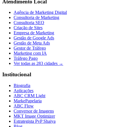
Atendimento Local
Agência de Marketing Digital
Consultoria de Marketing
Consultoria SEO
Criação de Sites
Empresa de Marketing
Gestão de Google Ads
Gestão de Meta Ads
Gestor de Tráfego
Marketing com IA
Tráfego Pago
Ver todas as
283
cidades →
Institucional
Biografia
Aplicações
ABC CRM Light
MarkePapelaria
ABC Flow
Conversor de Imagens
MKT Image Optimizer
Estrategista PvP Shaiya
Blog