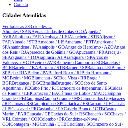
Contato
Cidades Atendidas
Ver todas as
283
cidades →
Abrantes
/ SAN
Águas Lindas de Goiás
/ GO
Águeda
/
AVR
Albufeira
/ FAR
Alcobaça
/ LEI
Alcochete
/ STB
Aljezur
/
FAR
Almada
/ STB
Amadora
/ LIS
Amarante
/ PRT
Americana
/
SP
Ananindeua
/ PA
Anápolis
/ GO
Angra do Heroísmo
/ AZO
Angra
dos Reis
/ RJ
Aparecida de Goiânia
/ GO
Apucarana
/ PR
Aracaju
/
SE
Araguaína
/ TO
Arapiraca
/ AL
Araraquara
/ SP
Arcos de
Valdevez
/ VCT
Aveiro
/ AVR
Balneário Camboriú
/ SC
Barcelos
/
BGR
Barreiras
/ BA
Barreiro
/ STB
Barueri
/ SP
Batalha
/ LEI
Bauru
/
SP
Beja
/ BJA
Belém
/ PA
Belford Roxo
/ RJ
Belo Horizonte
/
MG
Betim
/ MG
Blumenau
/ SC
Boa Vista
/ RR
Braga
/
BGR
Bragança
/ BGC
Brasília
Brusque
/ SC
Cabo de Santo
Agostinho
/ PE
Cabo Frio
/ RJ
Cachoeiro de Itapemirim
/ ES
Caldas
da Rainha
/ LEI
Camaçari
/ BA
Câmara de Lobos
/ MAD
Campina
Grande
/ PB
Campinas
Campo Grande
/ MS
Campos dos Goytacazes
/ RJ
Canoas
/ RS
Carapicuíba
/ SP
Cariacica
/ ES
Caruaru
/ PE
Cascais
/ LIS
Cascavel
/ PR
Castanhal
/ PA
Castelo Branco
/ CTB
Castro
Marim
/ FAR
Caucaia
/ CE
Caxias do Sul
/ RS
Chapecó
/ SC
Chaves
/
VRL
Coimbra
/ COI
Colombo
/ PR
Condeixa-a-Nova
/
COI
Contagem
/ MG
Covilhã
/ CTB
Criciúma
/ SC
Cruzeiro do Sul
/