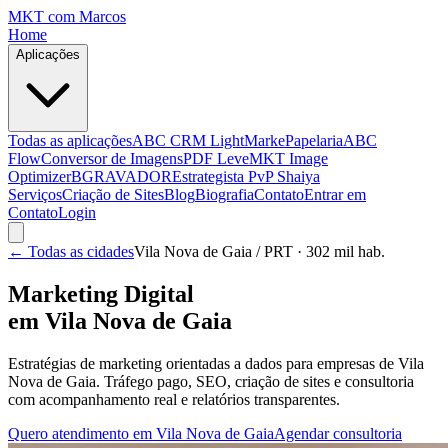
MKT
com Marcos
Home
Aplicações
Todas as aplicações
ABC CRM Light
MarkePapelaria
ABC
Flow
Conversor de Imagens
PDF Leve
MKT Image
Optimizer
BGRAVADOR
Estrategista PvP Shaiya
Serviços
Criação de Sites
Blog
Biografia
Contato
Entrar em
Contato
Login
← Todas as cidades
Vila Nova de Gaia
/ PRT
· 302 mil hab.
Marketing Digital
em
Vila Nova de Gaia
Estratégias de marketing orientadas a dados para empresas de
Vila
Nova de Gaia
. Tráfego pago, SEO, criação de sites e consultoria
com acompanhamento real e relatórios transparentes.
Quero atendimento em
Vila Nova de Gaia
Agendar consultoria