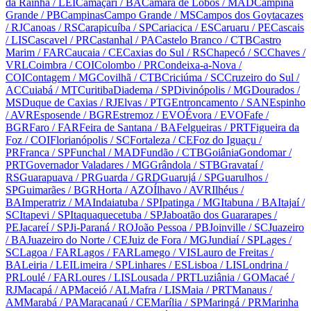
da Rainha
/ LEI
Camaçari
/ BA
Câmara de Lobos
/ MAD
Campina
Grande
/ PB
Campinas
Campo Grande
/ MS
Campos dos Goytacazes
/ RJ
Canoas
/ RS
Carapicuíba
/ SP
Cariacica
/ ES
Caruaru
/ PE
Cascais
/ LIS
Cascavel
/ PR
Castanhal
/ PA
Castelo Branco
/ CTB
Castro
Marim
/ FAR
Caucaia
/ CE
Caxias do Sul
/ RS
Chapecó
/ SC
Chaves
/
VRL
Coimbra
/ COI
Colombo
/ PR
Condeixa-a-Nova
/
COI
Contagem
/ MG
Covilhã
/ CTB
Criciúma
/ SC
Cruzeiro do Sul
/
AC
Cuiabá
/ MT
Curitiba
Diadema
/ SP
Divinópolis
/ MG
Dourados
/
MS
Duque de Caxias
/ RJ
Elvas
/ PTG
Entroncamento
/ SAN
Espinho
/ AVR
Esposende
/ BGR
Estremoz
/ EVO
Évora
/ EVO
Fafe
/
BGR
Faro
/ FAR
Feira de Santana
/ BA
Felgueiras
/ PRT
Figueira da
Foz
/ COI
Florianópolis
/ SC
Fortaleza
/ CE
Foz do Iguaçu
/
PR
Franca
/ SP
Funchal
/ MAD
Fundão
/ CTB
Goiânia
Gondomar
/
PRT
Governador Valadares
/ MG
Grândola
/ STB
Gravataí
/
RS
Guarapuava
/ PR
Guarda
/ GRD
Guarujá
/ SP
Guarulhos
/
SP
Guimarães
/ BGR
Horta
/ AZO
Ílhavo
/ AVR
Ilhéus
/
BA
Imperatriz
/ MA
Indaiatuba
/ SP
Ipatinga
/ MG
Itabuna
/ BA
Itajaí
/
SC
Itapevi
/ SP
Itaquaquecetuba
/ SP
Jaboatão dos Guararapes
/
PE
Jacareí
/ SP
Ji-Paraná
/ RO
João Pessoa
/ PB
Joinville
/ SC
Juazeiro
/ BA
Juazeiro do Norte
/ CE
Juiz de Fora
/ MG
Jundiaí
/ SP
Lages
/
SC
Lagoa
/ FAR
Lagos
/ FAR
Lamego
/ VIS
Lauro de Freitas
/
BA
Leiria
/ LEI
Limeira
/ SP
Linhares
/ ES
Lisboa
/ LIS
Londrina
/
PR
Loulé
/ FAR
Loures
/ LIS
Lousada
/ PRT
Luziânia
/ GO
Macaé
/
RJ
Macapá
/ AP
Maceió
/ AL
Mafra
/ LIS
Maia
/ PRT
Manaus
/
AM
Marabá
/ PA
Maracanaú
/ CE
Marília
/ SP
Maringá
/ PR
Marinha