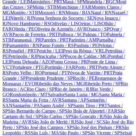
Grande
/ LEI
Matosinhos
/ PRT
Mauá
/ SP
Mirandela
/ BGC
Mogi
das Cruzes
/ SP
Moita
/ STB
Monchique
/ FAR
Montes Claros
/
MG
Montijo
/ STB
Mossoró
/ RN
Moura
/ BJA
Natal
/ RN
Nazaré
/
LEI
Niterói
/ RJ
Nossa Senhora do Socorro
/ SE
Nova Iguaçu
/
RJ
Novo Hamburgo
/ RS
Odivelas
/ LIS
Oeiras
/ LIS
Olhão
/
FAR
Olinda
/ PE
Oliveira de Azeméis
/ AVR
Osasco
/ SP
Ovar
/
AVR
Paços de Ferreira
/ PRT
Palhoça
/ SC
Palmas
/ TO
Palmela
/
STB
Paranaguá
/ PR
Paredes
/ PRT
Parintins
/ AM
Parnaíba
/
PI
Parnamirim
/ RN
Passo Fundo
/ RS
Paulista
/ PE
Pelotas
/
RS
Penafiel
/ PRT
Peniche
/ LEI
Peso da Régua
/ VRL
Petrolina
/
PE
Petrópolis
/ RJ
Piracicaba
/ SP
Poços de Caldas
/ MG
Pombal
/
LEI
Ponta Delgada
/ AZO
Ponta Grossa
/ PR
Ponte de Lima
/
VCT
Portalegre
/ PTG
Portimão
/ FAR
Porto
/ PRT
Porto Alegre
/
RS
Porto Velho
/ RO
Portugal
/ PT
Póvoa de Varzim
/ PRT
Praia
Grande
/ SP
Presidente Prudente
/ SP
Recife
/ PE
Reguengos de
Monsaraz
/ EVO
Ribeirão das Neves
/ MG
Ribeirão Preto
/ SP
Rio
Branco
/ AC
Rio Claro
/ SP
Rio de Janeiro
/ RJ
Rio Verde
/
GO
Rondonópolis
/ MT
Salvador
Santa Luzia
/ MG
Santa Maria
/
RS
Santa Maria da Feira
/ AVR
Santana
/ AP
Santarém
/
SAN
Santarém
/ PA
Santo André
/ SP
Santo Tirso
/ PRT
Santos
/
SP
São Bernardo do Campo
/ SP
São Brás de Alportel
/ FAR
São
Caetano do Sul
/ SP
São Carlos
/ SP
São Gonçalo
/ RJ
São João da
Madeira
/ AVR
São João de Meriti
/ RJ
São José
/ SC
São José do Rio
Preto
/ SP
São José dos Campos
/ SP
São José dos Pinhais
/ PR
São
Leopoldo
/ RS
São Luís
/ MA
São Paulo
/ SP
São Vicente
/ SP
Seixal