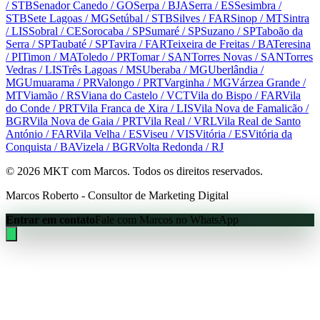
/ STB
Senador Canedo
/ GO
Serpa
/ BJA
Serra
/ ES
Sesimbra
/
STB
Sete Lagoas
/ MG
Setúbal
/ STB
Silves
/ FAR
Sinop
/ MT
Sintra
/ LIS
Sobral
/ CE
Sorocaba
/ SP
Sumaré
/ SP
Suzano
/ SP
Taboão da
Serra
/ SP
Taubaté
/ SP
Tavira
/ FAR
Teixeira de Freitas
/ BA
Teresina
/ PI
Timon
/ MA
Toledo
/ PR
Tomar
/ SAN
Torres Novas
/ SAN
Torres
Vedras
/ LIS
Três Lagoas
/ MS
Uberaba
/ MG
Uberlândia
/
MG
Umuarama
/ PR
Valongo
/ PRT
Varginha
/ MG
Várzea Grande
/
MT
Viamão
/ RS
Viana do Castelo
/ VCT
Vila do Bispo
/ FAR
Vila
do Conde
/ PRT
Vila Franca de Xira
/ LIS
Vila Nova de Famalicão
/
BGR
Vila Nova de Gaia
/ PRT
Vila Real
/ VRL
Vila Real de Santo
António
/ FAR
Vila Velha
/ ES
Viseu
/ VIS
Vitória
/ ES
Vitória da
Conquista
/ BA
Vizela
/ BGR
Volta Redonda
/ RJ
©
2026
MKT com Marcos. Todos os direitos reservados.
Marcos Roberto - Consultor de Marketing Digital
Entrar em contato
Fale com Marcos no WhatsApp