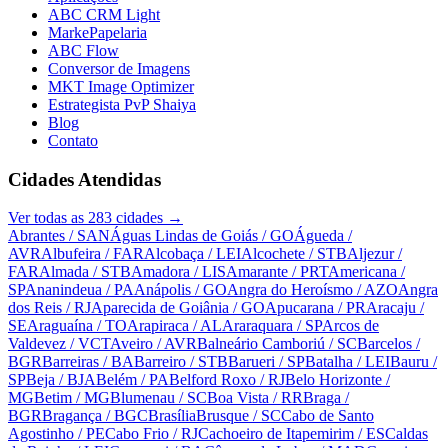
ABC CRM Light
MarkePapelaria
ABC Flow
Conversor de Imagens
MKT Image Optimizer
Estrategista PvP Shaiya
Blog
Contato
Cidades Atendidas
Ver todas as
283
cidades →
Abrantes
/ SAN
Águas Lindas de Goiás
/ GO
Águeda
/
AVR
Albufeira
/ FAR
Alcobaça
/ LEI
Alcochete
/ STB
Aljezur
/
FAR
Almada
/ STB
Amadora
/ LIS
Amarante
/ PRT
Americana
/
SP
Ananindeua
/ PA
Anápolis
/ GO
Angra do Heroísmo
/ AZO
Angra
dos Reis
/ RJ
Aparecida de Goiânia
/ GO
Apucarana
/ PR
Aracaju
/
SE
Araguaína
/ TO
Arapiraca
/ AL
Araraquara
/ SP
Arcos de
Valdevez
/ VCT
Aveiro
/ AVR
Balneário Camboriú
/ SC
Barcelos
/
BGR
Barreiras
/ BA
Barreiro
/ STB
Barueri
/ SP
Batalha
/ LEI
Bauru
/
SP
Beja
/ BJA
Belém
/ PA
Belford Roxo
/ RJ
Belo Horizonte
/
MG
Betim
/ MG
Blumenau
/ SC
Boa Vista
/ RR
Braga
/
BGR
Bragança
/ BGC
Brasília
Brusque
/ SC
Cabo de Santo
Agostinho
/ PE
Cabo Frio
/ RJ
Cachoeiro de Itapemirim
/ ES
Caldas