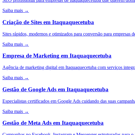
SEO profissional para empresas de Itaquaquecetuba que querem domi
Saiba mais →
Criação de Sites
em
Itaquaquecetuba
Sites rápidos, modernos e otimizados para conversão para empresas 
Saiba mais →
Empresa de Marketing
em
Itaquaquecetuba
Agência de marketing digital em Itaquaquecetuba com serviços inte
Saiba mais →
Gestão de Google Ads
em
Itaquaquecetuba
Especialistas certificados em Google Ads cuidando das suas campa
Saiba mais →
Gestão de Meta Ads
em
Itaquaquecetuba
Campanhas no Facebook, Instagram e Messenger estruturadas para 