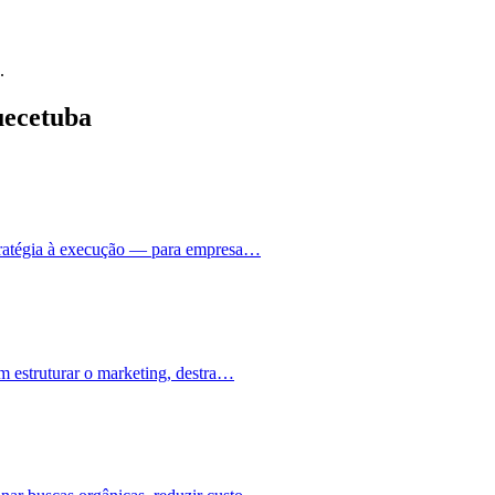
.
uecetuba
stratégia à execução — para empresa…
m estruturar o marketing, destra…