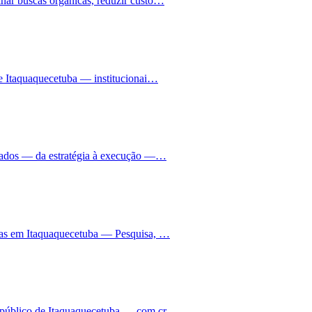
nar buscas orgânicas, reduzir custo…
de Itaquaquecetuba — institucionai…
grados — da estratégia à execução —…
nhas em Itaquaquecetuba — Pesquisa, …
o público de Itaquaquecetuba — com cr…