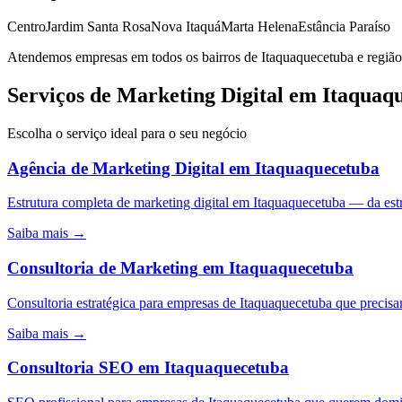
Centro
Jardim Santa Rosa
Nova Itaquá
Marta Helena
Estância Paraíso
Atendemos empresas em todos os bairros de
Itaquaquecetuba
e região
Serviços de Marketing Digital em Itaquaq
Escolha o serviço ideal para o seu negócio
Agência de Marketing Digital
em
Itaquaquecetuba
Estrutura completa de marketing digital em Itaquaquecetuba — da e
Saiba mais →
Consultoria de Marketing
em
Itaquaquecetuba
Consultoria estratégica para empresas de Itaquaquecetuba que precisa
Saiba mais →
Consultoria SEO
em
Itaquaquecetuba