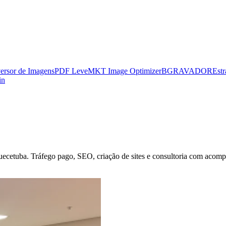
ersor de Imagens
PDF Leve
MKT Image Optimizer
BGRAVADOR
Estr
in
uecetuba
. Tráfego pago, SEO, criação de sites e consultoria com acompa