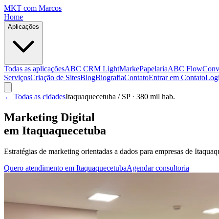
MKT
com Marcos
Home
Aplicações
Todas as aplicações
ABC CRM Light
MarkePapelaria
ABC Flow
Conv
Serviços
Criação de Sites
Blog
Biografia
Contato
Entrar em Contato
Log
← Todas as cidades
Itaquaquecetuba
/ SP
· 380 mil hab.
Marketing Digital
em
Itaquaquecetuba
Estratégias de marketing orientadas a dados para empresas de
Itaquaq
Quero atendimento em
Itaquaquecetuba
Agendar consultoria