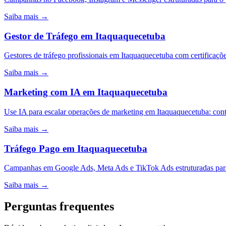
Saiba mais →
Gestor de Tráfego
em
Itaquaquecetuba
Gestores de tráfego profissionais em Itaquaquecetuba com certifica
Saiba mais →
Marketing com IA
em
Itaquaquecetuba
Use IA para escalar operações de marketing em Itaquaquecetuba: con
Saiba mais →
Tráfego Pago
em
Itaquaquecetuba
Campanhas em Google Ads, Meta Ads e TikTok Ads estruturadas para
Saiba mais →
Perguntas frequentes