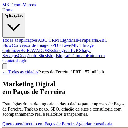
MKT
com Marcos
Home
Aplicações
Todas as aplicações
ABC CRM Light
MarkePapelaria
ABC
Flow
Conversor de Imagens
PDF Leve
MKT Image
Optimizer
BGRAVADOR
Estrategista PvP Shaiya
Serviços
Criação de Sites
Blog
Biografia
Contato
Entrar em
Contato
Login
← Todas as cidades
Paços de Ferreira
/ PRT
· 57 mil hab.
Marketing Digital
em
Paços de Ferreira
Estratégias de marketing orientadas a dados para empresas de
Paços
de Ferreira
. Tráfego pago, SEO, criação de sites e consultoria com
acompanhamento real e relatórios transparentes.
Quero atendimento em
Paços de Ferreira
Agendar consultoria