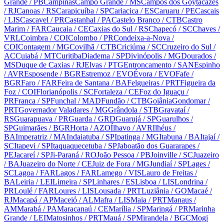
Grande
/ PB
Campinas
Campo Grande
/ MS
Campos dos Goytacazes
/ RJ
Canoas
/ RS
Carapicuíba
/ SP
Cariacica
/ ES
Caruaru
/ PE
Cascais
/ LIS
Cascavel
/ PR
Castanhal
/ PA
Castelo Branco
/ CTB
Castro
Marim
/ FAR
Caucaia
/ CE
Caxias do Sul
/ RS
Chapecó
/ SC
Chaves
/
VRL
Coimbra
/ COI
Colombo
/ PR
Condeixa-a-Nova
/
COI
Contagem
/ MG
Covilhã
/ CTB
Criciúma
/ SC
Cruzeiro do Sul
/
AC
Cuiabá
/ MT
Curitiba
Diadema
/ SP
Divinópolis
/ MG
Dourados
/
MS
Duque de Caxias
/ RJ
Elvas
/ PTG
Entroncamento
/ SAN
Espinho
/ AVR
Esposende
/ BGR
Estremoz
/ EVO
Évora
/ EVO
Fafe
/
BGR
Faro
/ FAR
Feira de Santana
/ BA
Felgueiras
/ PRT
Figueira da
Foz
/ COI
Florianópolis
/ SC
Fortaleza
/ CE
Foz do Iguaçu
/
PR
Franca
/ SP
Funchal
/ MAD
Fundão
/ CTB
Goiânia
Gondomar
/
PRT
Governador Valadares
/ MG
Grândola
/ STB
Gravataí
/
RS
Guarapuava
/ PR
Guarda
/ GRD
Guarujá
/ SP
Guarulhos
/
SP
Guimarães
/ BGR
Horta
/ AZO
Ílhavo
/ AVR
Ilhéus
/
BA
Imperatriz
/ MA
Indaiatuba
/ SP
Ipatinga
/ MG
Itabuna
/ BA
Itajaí
/
SC
Itapevi
/ SP
Itaquaquecetuba
/ SP
Jaboatão dos Guararapes
/
PE
Jacareí
/ SP
Ji-Paraná
/ RO
João Pessoa
/ PB
Joinville
/ SC
Juazeiro
/ BA
Juazeiro do Norte
/ CE
Juiz de Fora
/ MG
Jundiaí
/ SP
Lages
/
SC
Lagoa
/ FAR
Lagos
/ FAR
Lamego
/ VIS
Lauro de Freitas
/
BA
Leiria
/ LEI
Limeira
/ SP
Linhares
/ ES
Lisboa
/ LIS
Londrina
/
PR
Loulé
/ FAR
Loures
/ LIS
Lousada
/ PRT
Luziânia
/ GO
Macaé
/
RJ
Macapá
/ AP
Maceió
/ AL
Mafra
/ LIS
Maia
/ PRT
Manaus
/
AM
Marabá
/ PA
Maracanaú
/ CE
Marília
/ SP
Maringá
/ PR
Marinha
Grande
/ LEI
Matosinhos
/ PRT
Mauá
/ SP
Mirandela
/ BGC
Mogi