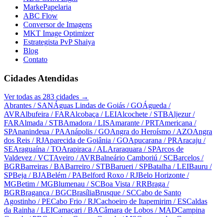
MarkePapelaria
ABC Flow
Conversor de Imagens
MKT Image Optimizer
Estrategista PvP Shaiya
Blog
Contato
Cidades Atendidas
Ver todas as
283
cidades →
Abrantes
/ SAN
Águas Lindas de Goiás
/ GO
Águeda
/
AVR
Albufeira
/ FAR
Alcobaça
/ LEI
Alcochete
/ STB
Aljezur
/
FAR
Almada
/ STB
Amadora
/ LIS
Amarante
/ PRT
Americana
/
SP
Ananindeua
/ PA
Anápolis
/ GO
Angra do Heroísmo
/ AZO
Angra
dos Reis
/ RJ
Aparecida de Goiânia
/ GO
Apucarana
/ PR
Aracaju
/
SE
Araguaína
/ TO
Arapiraca
/ AL
Araraquara
/ SP
Arcos de
Valdevez
/ VCT
Aveiro
/ AVR
Balneário Camboriú
/ SC
Barcelos
/
BGR
Barreiras
/ BA
Barreiro
/ STB
Barueri
/ SP
Batalha
/ LEI
Bauru
/
SP
Beja
/ BJA
Belém
/ PA
Belford Roxo
/ RJ
Belo Horizonte
/
MG
Betim
/ MG
Blumenau
/ SC
Boa Vista
/ RR
Braga
/
BGR
Bragança
/ BGC
Brasília
Brusque
/ SC
Cabo de Santo
Agostinho
/ PE
Cabo Frio
/ RJ
Cachoeiro de Itapemirim
/ ES
Caldas
da Rainha
/ LEI
Camaçari
/ BA
Câmara de Lobos
/ MAD
Campina