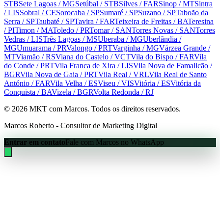
STB
Sete Lagoas
/ MG
Setúbal
/ STB
Silves
/ FAR
Sinop
/ MT
Sintra
/ LIS
Sobral
/ CE
Sorocaba
/ SP
Sumaré
/ SP
Suzano
/ SP
Taboão da
Serra
/ SP
Taubaté
/ SP
Tavira
/ FAR
Teixeira de Freitas
/ BA
Teresina
/ PI
Timon
/ MA
Toledo
/ PR
Tomar
/ SAN
Torres Novas
/ SAN
Torres
Vedras
/ LIS
Três Lagoas
/ MS
Uberaba
/ MG
Uberlândia
/
MG
Umuarama
/ PR
Valongo
/ PRT
Varginha
/ MG
Várzea Grande
/
MT
Viamão
/ RS
Viana do Castelo
/ VCT
Vila do Bispo
/ FAR
Vila
do Conde
/ PRT
Vila Franca de Xira
/ LIS
Vila Nova de Famalicão
/
BGR
Vila Nova de Gaia
/ PRT
Vila Real
/ VRL
Vila Real de Santo
António
/ FAR
Vila Velha
/ ES
Viseu
/ VIS
Vitória
/ ES
Vitória da
Conquista
/ BA
Vizela
/ BGR
Volta Redonda
/ RJ
©
2026
MKT com Marcos. Todos os direitos reservados.
Marcos Roberto - Consultor de Marketing Digital
Entrar em contato
Fale com Marcos no WhatsApp