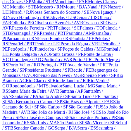
das Cruzes
/ SP
Moita
/ STB
Monchique
/ FAR
Montes Claros
/
MG
Montijo
/ STB
Mossoró
/ RN
Moura
/ BJA
Natal
/ RN
Nazaré
/
LEI
Niterói
/ RJ
Nossa Senhora do Socorro
/ SE
Nova Iguaçu
/
RJ
Novo Hamburgo
/ RS
Odivelas
/ LIS
Oeiras
/ LIS
Olhão
/
FAR
Olinda
/ PE
Oliveira de Azeméis
/ AVR
Osasco
/ SP
Ovar
/
AVR
Paços de Ferreira
/ PRT
Palhoça
/ SC
Palmas
/ TO
Palmela
/
STB
Paranaguá
/ PR
Paredes
/ PRT
Parintins
/ AM
Parnaíba
/
PI
Parnamirim
/ RN
Passo Fundo
/ RS
Paulista
/ PE
Pelotas
/
RS
Penafiel
/ PRT
Peniche
/ LEI
Peso da Régua
/ VRL
Petrolina
/
PE
Petrópolis
/ RJ
Piracicaba
/ SP
Poços de Caldas
/ MG
Pombal
/
LEI
Ponta Delgada
/ AZO
Ponta Grossa
/ PR
Ponte de Lima
/
VCT
Portalegre
/ PTG
Portimão
/ FAR
Porto
/ PRT
Porto Alegre
/
RS
Porto Velho
/ RO
Portugal
/ PT
Póvoa de Varzim
/ PRT
Praia
Grande
/ SP
Presidente Prudente
/ SP
Recife
/ PE
Reguengos de
Monsaraz
/ EVO
Ribeirão das Neves
/ MG
Ribeirão Preto
/ SP
Rio
Branco
/ AC
Rio Claro
/ SP
Rio de Janeiro
/ RJ
Rio Verde
/
GO
Rondonópolis
/ MT
Salvador
Santa Luzia
/ MG
Santa Maria
/
RS
Santa Maria da Feira
/ AVR
Santana
/ AP
Santarém
/
SAN
Santarém
/ PA
Santo André
/ SP
Santo Tirso
/ PRT
Santos
/
SP
São Bernardo do Campo
/ SP
São Brás de Alportel
/ FAR
São
Caetano do Sul
/ SP
São Carlos
/ SP
São Gonçalo
/ RJ
São João da
Madeira
/ AVR
São João de Meriti
/ RJ
São José
/ SC
São José do Rio
Preto
/ SP
São José dos Campos
/ SP
São José dos Pinhais
/ PR
São
Leopoldo
/ RS
São Luís
/ MA
São Paulo
/ SP
São Vicente
/ SP
Seixal
/ STB
Senador Canedo
/ GO
Serpa
/ BJA
Serra
/ ES
Sesimbra
/