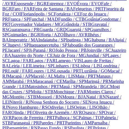
/ AVR
Esposende
/ BGR
Estremoz
/ EVO
Évora
/ EVO
Fafe
/
BGR
Faro
/ FAR
Feira de Santana
/ BA
Felgueiras
/ PRT
Figueira da
Foz
/ COI
Florianópolis
/ SC
Fortaleza
/ CE
Foz do Iguaçu
/
PR
Franca
/ SP
Funchal
/ MAD
Fundão
/ CTB
Goiânia
Gondomar
/
PRT
Governador Valadares
/ MG
Grândola
/ STB
Gravataí
/
RS
Guarapuava
/ PR
Guarda
/ GRD
Guarujá
/ SP
Guarulhos
/
SP
Guimarães
/ BGR
Horta
/ AZO
Ílhavo
/ AVR
Ilhéus
/
BA
Imperatriz
/ MA
Indaiatuba
/ SP
Ipatinga
/ MG
Itabuna
/ BA
Itajaí
/
SC
Itapevi
/ SP
Itaquaquecetuba
/ SP
Jaboatão dos Guararapes
/
PE
Jacareí
/ SP
Ji-Paraná
/ RO
João Pessoa
/ PB
Joinville
/ SC
Juazeiro
/ BA
Juazeiro do Norte
/ CE
Juiz de Fora
/ MG
Jundiaí
/ SP
Lages
/
SC
Lagoa
/ FAR
Lagos
/ FAR
Lamego
/ VIS
Lauro de Freitas
/
BA
Leiria
/ LEI
Limeira
/ SP
Linhares
/ ES
Lisboa
/ LIS
Londrina
/
PR
Loulé
/ FAR
Loures
/ LIS
Lousada
/ PRT
Luziânia
/ GO
Macaé
/
RJ
Macapá
/ AP
Maceió
/ AL
Mafra
/ LIS
Maia
/ PRT
Manaus
/
AM
Marabá
/ PA
Maracanaú
/ CE
Marília
/ SP
Maringá
/ PR
Marinha
Grande
/ LEI
Matosinhos
/ PRT
Mauá
/ SP
Mirandela
/ BGC
Mogi
das Cruzes
/ SP
Moita
/ STB
Monchique
/ FAR
Montes Claros
/
MG
Montijo
/ STB
Mossoró
/ RN
Moura
/ BJA
Natal
/ RN
Nazaré
/
LEI
Niterói
/ RJ
Nossa Senhora do Socorro
/ SE
Nova Iguaçu
/
RJ
Novo Hamburgo
/ RS
Odivelas
/ LIS
Oeiras
/ LIS
Olhão
/
FAR
Olinda
/ PE
Oliveira de Azeméis
/ AVR
Osasco
/ SP
Ovar
/
AVR
Paços de Ferreira
/ PRT
Palhoça
/ SC
Palmas
/ TO
Palmela
/
STB
Paranaguá
/ PR
Paredes
/ PRT
Parintins
/ AM
Parnaíba
/
PI
Parnamirim
/ RN
Passo Fundo
/ RS
Paulista
/ PE
Pelotas
/