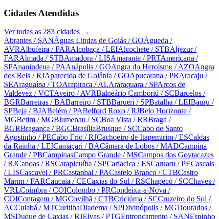
Cidades Atendidas
Ver todas as
283
cidades →
Abrantes
/ SAN
Águas Lindas de Goiás
/ GO
Águeda
/
AVR
Albufeira
/ FAR
Alcobaça
/ LEI
Alcochete
/ STB
Aljezur
/
FAR
Almada
/ STB
Amadora
/ LIS
Amarante
/ PRT
Americana
/
SP
Ananindeua
/ PA
Anápolis
/ GO
Angra do Heroísmo
/ AZO
Angra
dos Reis
/ RJ
Aparecida de Goiânia
/ GO
Apucarana
/ PR
Aracaju
/
SE
Araguaína
/ TO
Arapiraca
/ AL
Araraquara
/ SP
Arcos de
Valdevez
/ VCT
Aveiro
/ AVR
Balneário Camboriú
/ SC
Barcelos
/
BGR
Barreiras
/ BA
Barreiro
/ STB
Barueri
/ SP
Batalha
/ LEI
Bauru
/
SP
Beja
/ BJA
Belém
/ PA
Belford Roxo
/ RJ
Belo Horizonte
/
MG
Betim
/ MG
Blumenau
/ SC
Boa Vista
/ RR
Braga
/
BGR
Bragança
/ BGC
Brasília
Brusque
/ SC
Cabo de Santo
Agostinho
/ PE
Cabo Frio
/ RJ
Cachoeiro de Itapemirim
/ ES
Caldas
da Rainha
/ LEI
Camaçari
/ BA
Câmara de Lobos
/ MAD
Campina
Grande
/ PB
Campinas
Campo Grande
/ MS
Campos dos Goytacazes
/ RJ
Canoas
/ RS
Carapicuíba
/ SP
Cariacica
/ ES
Caruaru
/ PE
Cascais
/ LIS
Cascavel
/ PR
Castanhal
/ PA
Castelo Branco
/ CTB
Castro
Marim
/ FAR
Caucaia
/ CE
Caxias do Sul
/ RS
Chapecó
/ SC
Chaves
/
VRL
Coimbra
/ COI
Colombo
/ PR
Condeixa-a-Nova
/
COI
Contagem
/ MG
Covilhã
/ CTB
Criciúma
/ SC
Cruzeiro do Sul
/
AC
Cuiabá
/ MT
Curitiba
Diadema
/ SP
Divinópolis
/ MG
Dourados
/
MS
Duque de Caxias
/ RJ
Elvas
/ PTG
Entroncamento
/ SAN
Espinho