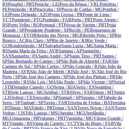
RS
Penafiel
/ PRT
Peniche
/ LEI
Peso da Régua
/ VRL
Petrolina
/
PE
Petrópolis
/ RJ
Piracicaba
/ SP
Poços de Caldas
/ MG
Pombal
/
LEI
Ponta Delgada
/ AZO
Ponta Grossa
/ PR
Ponte de Lima
/
VCT
Portalegre
/ PTG
Portimão
/ FAR
Porto
/ PRT
Porto Alegre
/
RS
Porto Velho
/ RO
Portugal
/ PT
Póvoa de Varzim
/ PRT
Praia
Grande
/ SP
Presidente Prudente
/ SP
Recife
/ PE
Reguengos de
Monsaraz
/ EVO
Ribeirão das Neves
/ MG
Ribeirão Preto
/ SP
Rio
Branco
/ AC
Rio Claro
/ SP
Rio de Janeiro
/ RJ
Rio Verde
/
GO
Rondonópolis
/ MT
Salvador
Santa Luzia
/ MG
Santa Maria
/
RS
Santa Maria da Feira
/ AVR
Santana
/ AP
Santarém
/
SAN
Santarém
/ PA
Santo André
/ SP
Santo Tirso
/ PRT
Santos
/
SP
São Bernardo do Campo
/ SP
São Brás de Alportel
/ FAR
São
Caetano do Sul
/ SP
São Carlos
/ SP
São Gonçalo
/ RJ
São João da
Madeira
/ AVR
São João de Meriti
/ RJ
São José
/ SC
São José do Rio
Preto
/ SP
São José dos Campos
/ SP
São José dos Pinhais
/ PR
São
Leopoldo
/ RS
São Luís
/ MA
São Paulo
/ SP
São Vicente
/ SP
Seixal
/ STB
Senador Canedo
/ GO
Serpa
/ BJA
Serra
/ ES
Sesimbra
/
STB
Sete Lagoas
/ MG
Setúbal
/ STB
Silves
/ FAR
Sinop
/ MT
Sintra
/ LIS
Sobral
/ CE
Sorocaba
/ SP
Sumaré
/ SP
Suzano
/ SP
Taboão da
Serra
/ SP
Taubaté
/ SP
Tavira
/ FAR
Teixeira de Freitas
/ BA
Teresina
/ PI
Timon
/ MA
Toledo
/ PR
Tomar
/ SAN
Torres Novas
/ SAN
Torres
Vedras
/ LIS
Três Lagoas
/ MS
Uberaba
/ MG
Uberlândia
/
MG
Umuarama
/ PR
Valongo
/ PRT
Varginha
/ MG
Várzea Grande
/
MT
Viamão
/ RS
Viana do Castelo
/ VCT
Vila do Bispo
/ FAR
Vila
do Conde
/ PRT
Vila Franca de Xira
/ LIS
Vila Nova de Famalicão
/