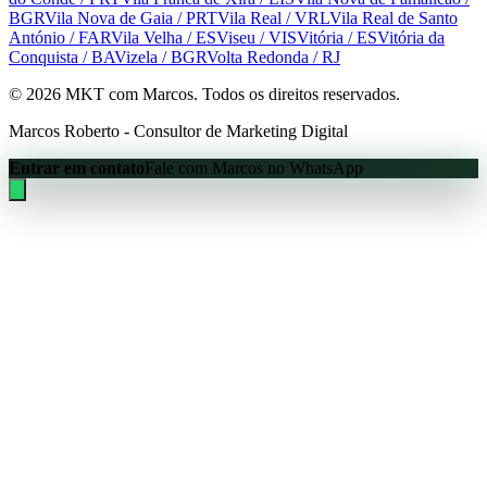
BGR
Vila Nova de Gaia
/ PRT
Vila Real
/ VRL
Vila Real de Santo
António
/ FAR
Vila Velha
/ ES
Viseu
/ VIS
Vitória
/ ES
Vitória da
Conquista
/ BA
Vizela
/ BGR
Volta Redonda
/ RJ
©
2026
MKT com Marcos. Todos os direitos reservados.
Marcos Roberto - Consultor de Marketing Digital
Entrar em contato
Fale com Marcos no WhatsApp