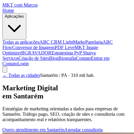
MKT
com Marcos
Home
Aplicações
Todas as aplicações
ABC CRM Light
MarkePapelaria
ABC
Flow
Conversor de Imagens
PDF Leve
MKT Image
Optimizer
BGRAVADOR
Estrategista PvP Shaiya
Serviços
Criação de Sites
Blog
Biografia
Contato
Entrar em
Contato
Login
← Todas as cidades
Santarém
/ PA
· 310 mil hab.
Marketing Digital
em
Santarém
Estratégias de marketing orientadas a dados para empresas de
Santarém
. Tráfego pago, SEO, criação de sites e consultoria com
acompanhamento real e relatórios transparentes.
Quero atendimento em
Santarém
Agendar consultoria