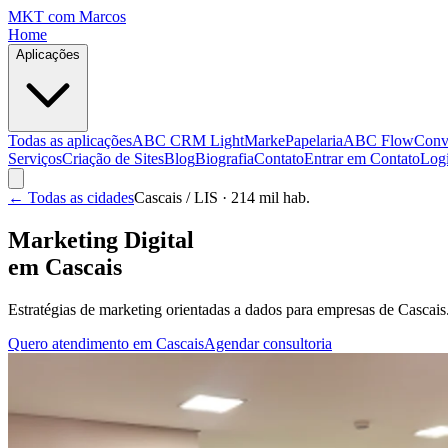
MKT
com Marcos
Home
Aplicações
Todas as aplicações
ABC CRM Light
MarkePapelaria
ABC Flow
Conv
Serviços
Criação de Sites
Blog
Biografia
Contato
Entrar em Contato
Log
← Todas as cidades
Cascais
/ LIS
· 214 mil hab.
Marketing Digital
em
Cascais
Estratégias de marketing orientadas a dados para empresas de
Cascais
Quero atendimento em
Cascais
Agendar consultoria