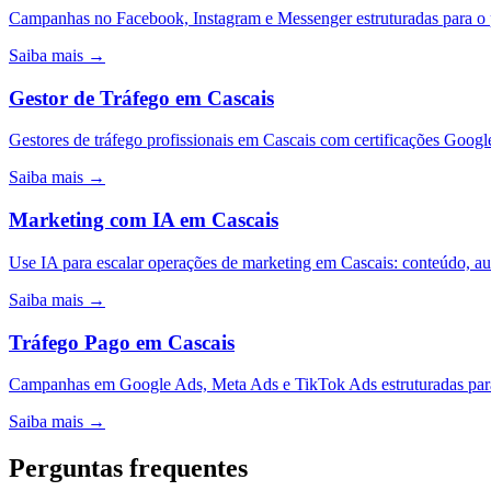
Campanhas no Facebook, Instagram e Messenger estruturadas para o
Saiba mais →
Gestor de Tráfego
em
Cascais
Gestores de tráfego profissionais em Cascais com certificações Goog
Saiba mais →
Marketing com IA
em
Cascais
Use IA para escalar operações de marketing em Cascais: conteúdo, a
Saiba mais →
Tráfego Pago
em
Cascais
Campanhas em Google Ads, Meta Ads e TikTok Ads estruturadas para
Saiba mais →
Perguntas frequentes