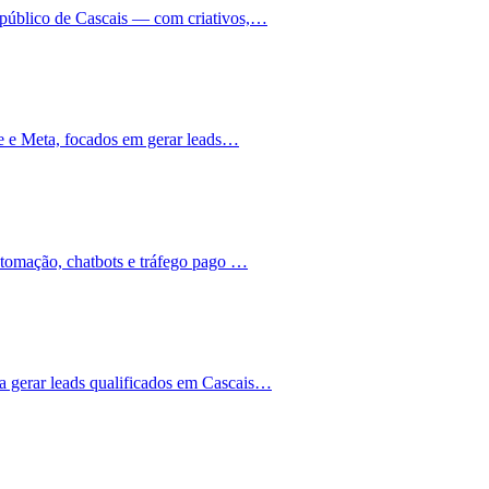
 público de Cascais — com criativos,…
le e Meta, focados em gerar leads…
utomação, chatbots e tráfego pago …
 gerar leads qualificados em Cascais…