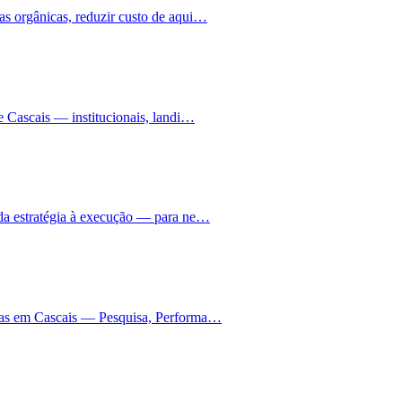
s orgânicas, reduzir custo de aqui…
e Cascais — institucionais, landi…
 da estratégia à execução — para ne…
nhas em Cascais — Pesquisa, Performa…