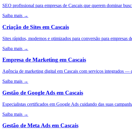
SEO profissional para empresas de Cascais que querem dominar busca
Saiba mais →
Criação de Sites
em
Cascais
Sites rápidos, modernos e otimizados para conversão para empresas d
Saiba mais →
Empresa de Marketing
em
Cascais
Agência de marketing digital em Cascais com serviços integrados —
Saiba mais →
Gestão de Google Ads
em
Cascais
Especialistas certificados em Google Ads cuidando das suas campa
Saiba mais →
Gestão de Meta Ads
em
Cascais