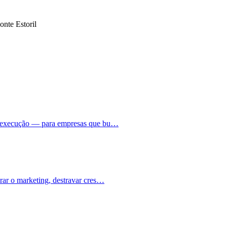
nte Estoril
a à execução — para empresas que bu…
urar o marketing, destravar cres…