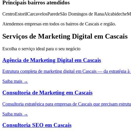
Principais bairros atendidos
Centro
Estoril
Carcavelos
Parede
São Domingos de Rana
Alcabideche
Mo
Atendemos empresas em todos os bairros de
Cascais
e região.
Serviços de Marketing Digital em Cascais
Escolha o serviço ideal para o seu negócio
Agência de Marketing Digital
em
Cascais
Estrutura completa de marketing digital em Cascais — da estratégi
Saiba mais →
Consultoria de Marketing
em
Cascais
Consultoria estratégica para empresas de Cascais que precisam estrut
Saiba mais →
Consultoria SEO
em
Cascais