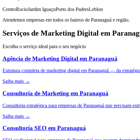
Centro
Rocio
Jardim Iguaçu
Porto dos Padres
Leblon
Atendemos empresas em todos os bairros de
Paranaguá
e região.
Serviços de Marketing Digital em Parana
Escolha o serviço ideal para o seu negócio
Agência de Marketing Digital
em
Paranaguá
Estrutura completa de marketing digital em Paranaguá — da estraté
Saiba mais →
Consultoria de Marketing
em
Paranaguá
Consultoria estratégica para empresas de Paranaguá que precisam estr
Saiba mais →
Consultoria SEO
em
Paranaguá