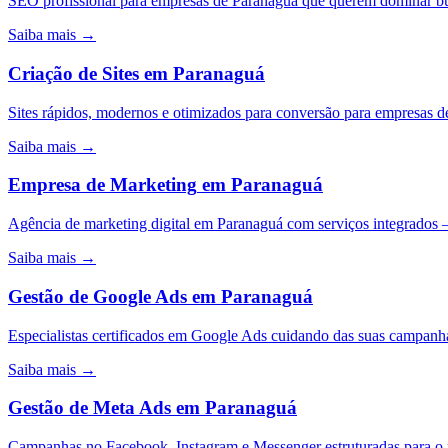
SEO profissional para empresas de Paranaguá que querem dominar bu
Saiba mais →
Criação de Sites
em
Paranaguá
Sites rápidos, modernos e otimizados para conversão para empresas d
Saiba mais →
Empresa de Marketing
em
Paranaguá
Agência de marketing digital em Paranaguá com serviços integrados
Saiba mais →
Gestão de Google Ads
em
Paranaguá
Especialistas certificados em Google Ads cuidando das suas campa
Saiba mais →
Gestão de Meta Ads
em
Paranaguá
Campanhas no Facebook, Instagram e Messenger estruturadas para o