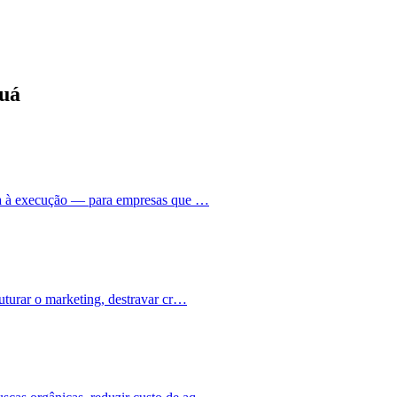
guá
gia à execução — para empresas que …
uturar o marketing, destravar cr…