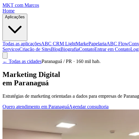
MKT
com Marcos
Home
Aplicações
Todas as aplicações
ABC CRM Light
MarkePapelaria
ABC Flow
Conv
Serviços
Criação de Sites
Blog
Biografia
Contato
Entrar em Contato
Log
← Todas as cidades
Paranaguá
/ PR
· 160 mil hab.
Marketing Digital
em
Paranaguá
Estratégias de marketing orientadas a dados para empresas de
Parana
Quero atendimento em
Paranaguá
Agendar consultoria