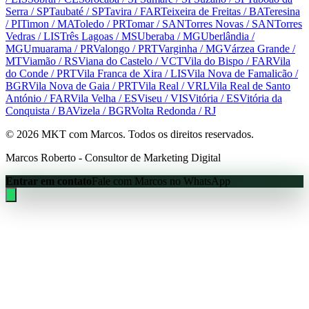
Serra
/ SP
Taubaté
/ SP
Tavira
/ FAR
Teixeira de Freitas
/ BA
Teresina
/ PI
Timon
/ MA
Toledo
/ PR
Tomar
/ SAN
Torres Novas
/ SAN
Torres
Vedras
/ LIS
Três Lagoas
/ MS
Uberaba
/ MG
Uberlândia
/
MG
Umuarama
/ PR
Valongo
/ PRT
Varginha
/ MG
Várzea Grande
/
MT
Viamão
/ RS
Viana do Castelo
/ VCT
Vila do Bispo
/ FAR
Vila
do Conde
/ PRT
Vila Franca de Xira
/ LIS
Vila Nova de Famalicão
/
BGR
Vila Nova de Gaia
/ PRT
Vila Real
/ VRL
Vila Real de Santo
António
/ FAR
Vila Velha
/ ES
Viseu
/ VIS
Vitória
/ ES
Vitória da
Conquista
/ BA
Vizela
/ BGR
Volta Redonda
/ RJ
©
2026
MKT com Marcos. Todos os direitos reservados.
Marcos Roberto - Consultor de Marketing Digital
Entrar em contato
Fale com Marcos no WhatsApp