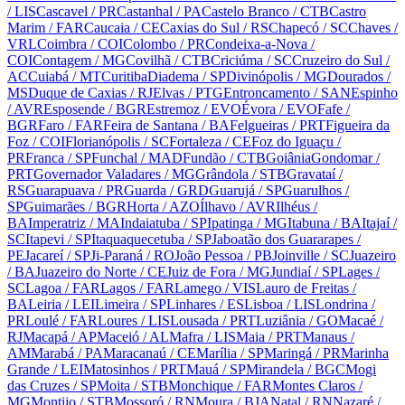
/ LIS
Cascavel
/ PR
Castanhal
/ PA
Castelo Branco
/ CTB
Castro
Marim
/ FAR
Caucaia
/ CE
Caxias do Sul
/ RS
Chapecó
/ SC
Chaves
/
VRL
Coimbra
/ COI
Colombo
/ PR
Condeixa-a-Nova
/
COI
Contagem
/ MG
Covilhã
/ CTB
Criciúma
/ SC
Cruzeiro do Sul
/
AC
Cuiabá
/ MT
Curitiba
Diadema
/ SP
Divinópolis
/ MG
Dourados
/
MS
Duque de Caxias
/ RJ
Elvas
/ PTG
Entroncamento
/ SAN
Espinho
/ AVR
Esposende
/ BGR
Estremoz
/ EVO
Évora
/ EVO
Fafe
/
BGR
Faro
/ FAR
Feira de Santana
/ BA
Felgueiras
/ PRT
Figueira da
Foz
/ COI
Florianópolis
/ SC
Fortaleza
/ CE
Foz do Iguaçu
/
PR
Franca
/ SP
Funchal
/ MAD
Fundão
/ CTB
Goiânia
Gondomar
/
PRT
Governador Valadares
/ MG
Grândola
/ STB
Gravataí
/
RS
Guarapuava
/ PR
Guarda
/ GRD
Guarujá
/ SP
Guarulhos
/
SP
Guimarães
/ BGR
Horta
/ AZO
Ílhavo
/ AVR
Ilhéus
/
BA
Imperatriz
/ MA
Indaiatuba
/ SP
Ipatinga
/ MG
Itabuna
/ BA
Itajaí
/
SC
Itapevi
/ SP
Itaquaquecetuba
/ SP
Jaboatão dos Guararapes
/
PE
Jacareí
/ SP
Ji-Paraná
/ RO
João Pessoa
/ PB
Joinville
/ SC
Juazeiro
/ BA
Juazeiro do Norte
/ CE
Juiz de Fora
/ MG
Jundiaí
/ SP
Lages
/
SC
Lagoa
/ FAR
Lagos
/ FAR
Lamego
/ VIS
Lauro de Freitas
/
BA
Leiria
/ LEI
Limeira
/ SP
Linhares
/ ES
Lisboa
/ LIS
Londrina
/
PR
Loulé
/ FAR
Loures
/ LIS
Lousada
/ PRT
Luziânia
/ GO
Macaé
/
RJ
Macapá
/ AP
Maceió
/ AL
Mafra
/ LIS
Maia
/ PRT
Manaus
/
AM
Marabá
/ PA
Maracanaú
/ CE
Marília
/ SP
Maringá
/ PR
Marinha
Grande
/ LEI
Matosinhos
/ PRT
Mauá
/ SP
Mirandela
/ BGC
Mogi
das Cruzes
/ SP
Moita
/ STB
Monchique
/ FAR
Montes Claros
/
MG
Montijo
/ STB
Mossoró
/ RN
Moura
/ BJA
Natal
/ RN
Nazaré
/