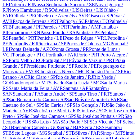
LEI
Niterói
/ RJ
Nossa Senhora do Socorro
/ SE
Nova Iguaçu
/
RJ
Novo Hamburgo
/ RS
Odivelas
/ LIS
Oeiras
/ LIS
Olhão
/
FAR
Olinda
/ PE
Oliveira de Azeméis
/ AVR
Osasco
/ SP
Ovar
/
AVR
Paços de Ferreira
/ PRT
Palhoça
/ SC
Palmas
/ TO
Palmela
/
STB
Paranaguá
/ PR
Paredes
/ PRT
Parintins
/ AM
Parnaíba
/
PI
Parnamirim
/ RN
Passo Fundo
/ RS
Paulista
/ PE
Pelotas
/
RS
Penafiel
/ PRT
Peniche
/ LEI
Peso da Régua
/ VRL
Petrolina
/
PE
Petrópolis
/ RJ
Piracicaba
/ SP
Poços de Caldas
/ MG
Pombal
/
LEI
Ponta Delgada
/ AZO
Ponta Grossa
/ PR
Ponte de Lima
/
VCT
Portalegre
/ PTG
Portimão
/ FAR
Porto
/ PRT
Porto Alegre
/
RS
Porto Velho
/ RO
Portugal
/ PT
Póvoa de Varzim
/ PRT
Praia
Grande
/ SP
Presidente Prudente
/ SP
Recife
/ PE
Reguengos de
Monsaraz
/ EVO
Ribeirão das Neves
/ MG
Ribeirão Preto
/ SP
Rio
Branco
/ AC
Rio Claro
/ SP
Rio de Janeiro
/ RJ
Rio Verde
/
GO
Rondonópolis
/ MT
Salvador
Santa Luzia
/ MG
Santa Maria
/
RS
Santa Maria da Feira
/ AVR
Santana
/ AP
Santarém
/
SAN
Santarém
/ PA
Santo André
/ SP
Santo Tirso
/ PRT
Santos
/
SP
São Bernardo do Campo
/ SP
São Brás de Alportel
/ FAR
São
Caetano do Sul
/ SP
São Carlos
/ SP
São Gonçalo
/ RJ
São João da
Madeira
/ AVR
São João de Meriti
/ RJ
São José
/ SC
São José do Rio
Preto
/ SP
São José dos Campos
/ SP
São José dos Pinhais
/ PR
São
Leopoldo
/ RS
São Luís
/ MA
São Paulo
/ SP
São Vicente
/ SP
Seixal
/ STB
Senador Canedo
/ GO
Serpa
/ BJA
Serra
/ ES
Sesimbra
/
STB
Sete Lagoas
/ MG
Setúbal
/ STB
Silves
/ FAR
Sinop
/ MT
Sintra
/ LIS
Sobral
/ CE
Sorocaba
/ SP
Sumaré
/ SP
Suzano
/ SP
Taboão da