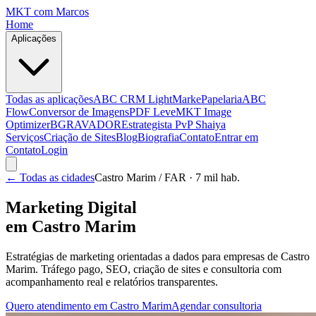
MKT
com Marcos
Home
Aplicações
Todas as aplicações
ABC CRM Light
MarkePapelaria
ABC
Flow
Conversor de Imagens
PDF Leve
MKT Image
Optimizer
BGRAVADOR
Estrategista PvP Shaiya
Serviços
Criação de Sites
Blog
Biografia
Contato
Entrar em
Contato
Login
← Todas as cidades
Castro Marim
/ FAR
· 7 mil hab.
Marketing Digital
em
Castro Marim
Estratégias de marketing orientadas a dados para empresas de
Castro
Marim
. Tráfego pago, SEO, criação de sites e consultoria com
acompanhamento real e relatórios transparentes.
Quero atendimento em
Castro Marim
Agendar consultoria