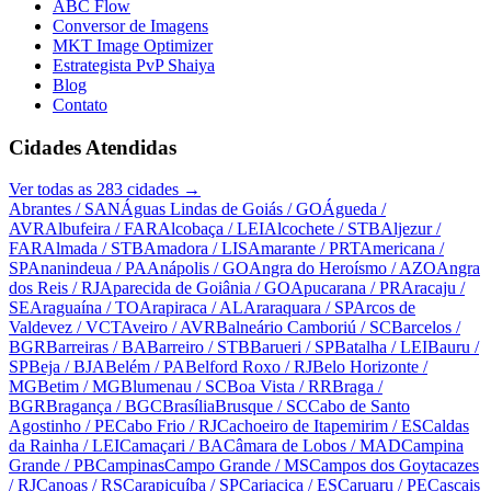
ABC Flow
Conversor de Imagens
MKT Image Optimizer
Estrategista PvP Shaiya
Blog
Contato
Cidades Atendidas
Ver todas as
283
cidades →
Abrantes
/ SAN
Águas Lindas de Goiás
/ GO
Águeda
/
AVR
Albufeira
/ FAR
Alcobaça
/ LEI
Alcochete
/ STB
Aljezur
/
FAR
Almada
/ STB
Amadora
/ LIS
Amarante
/ PRT
Americana
/
SP
Ananindeua
/ PA
Anápolis
/ GO
Angra do Heroísmo
/ AZO
Angra
dos Reis
/ RJ
Aparecida de Goiânia
/ GO
Apucarana
/ PR
Aracaju
/
SE
Araguaína
/ TO
Arapiraca
/ AL
Araraquara
/ SP
Arcos de
Valdevez
/ VCT
Aveiro
/ AVR
Balneário Camboriú
/ SC
Barcelos
/
BGR
Barreiras
/ BA
Barreiro
/ STB
Barueri
/ SP
Batalha
/ LEI
Bauru
/
SP
Beja
/ BJA
Belém
/ PA
Belford Roxo
/ RJ
Belo Horizonte
/
MG
Betim
/ MG
Blumenau
/ SC
Boa Vista
/ RR
Braga
/
BGR
Bragança
/ BGC
Brasília
Brusque
/ SC
Cabo de Santo
Agostinho
/ PE
Cabo Frio
/ RJ
Cachoeiro de Itapemirim
/ ES
Caldas
da Rainha
/ LEI
Camaçari
/ BA
Câmara de Lobos
/ MAD
Campina
Grande
/ PB
Campinas
Campo Grande
/ MS
Campos dos Goytacazes
/ RJ
Canoas
/ RS
Carapicuíba
/ SP
Cariacica
/ ES
Caruaru
/ PE
Cascais