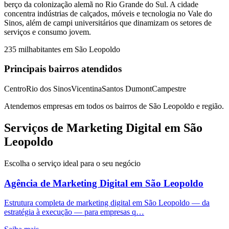
berço da colonização alemã no Rio Grande do Sul. A cidade
concentra indústrias de calçados, móveis e tecnologia no Vale do
Sinos, além de campi universitários que dinamizam os setores de
serviços e consumo jovem.
235 mil
habitantes em
São Leopoldo
Principais bairros atendidos
Centro
Rio dos Sinos
Vicentina
Santos Dumont
Campestre
Atendemos empresas em todos os bairros de
São Leopoldo
e região.
Serviços de Marketing Digital em São
Leopoldo
Escolha o serviço ideal para o seu negócio
Agência de Marketing Digital
em
São Leopoldo
Estrutura completa de marketing digital em São Leopoldo — da
estratégia à execução — para empresas q…