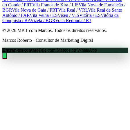
do Conde
/ PRT
Vila Franca de Xira
/ LIS
Vila Nova de Famalicão
/
BGR
Vila Nova de Gaia
/ PRT
Vila Real
/ VRL
Vila Real de Santo
António
/ FAR
Vila Velha
/ ES
Viseu
/ VIS
Vitória
/ ES
Vitória da
Conquista
/ BA
Vizela
/ BGR
Volta Redonda
/ RJ
©
2026
MKT com Marcos. Todos os direitos reservados.
Marcos Roberto - Consultor de Marketing Digital
Entrar em contato
Fale com Marcos no WhatsApp