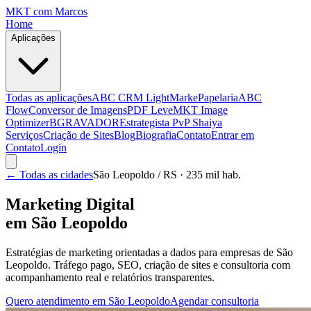
MKT
com Marcos
Home
Aplicações
Todas as aplicações
ABC CRM Light
MarkePapelaria
ABC
Flow
Conversor de Imagens
PDF Leve
MKT Image
Optimizer
BGRAVADOR
Estrategista PvP Shaiya
Serviços
Criação de Sites
Blog
Biografia
Contato
Entrar em
Contato
Login
← Todas as cidades
São Leopoldo
/ RS
· 235 mil hab.
Marketing Digital
em
São Leopoldo
Estratégias de marketing orientadas a dados para empresas de
São
Leopoldo
. Tráfego pago, SEO, criação de sites e consultoria com
acompanhamento real e relatórios transparentes.
Quero atendimento em
São Leopoldo
Agendar consultoria