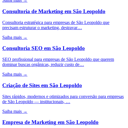
Saiba mais →
Consultoria de Marketing
em
São Leopoldo
Consultoria estratégica para empresas de São Leopoldo que
precisam estruturar o marketing, destravar…
Saiba mais →
Consultoria SEO
em
São Leopoldo
SEO profissional para empresas de São Leopoldo que querem
dominar buscas orgânicas, reduzir custo de…
Saiba mais →
Criação de Sites
em
São Leopoldo
Sites rápidos, modernos e otimizados para conversão para empresas
de São Leopoldo — institucionais, …
Saiba mais →
Empresa de Marketing
em
São Leopoldo