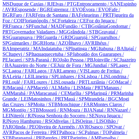
MS
Duque de Caxias
/ RJ
Elvas
/ PTG
Entroncamento
/ SAN
Espinho
/ AVR
Esposende
/ BGR
Estremoz
/ EVO
Évora
/ EVO
Fafe
/
BGR
Faro
/ FAR
Feira de Santana
/ BA
Felgueiras
/ PRT
Figueira da
Foz
/ COI
Florianópolis
/ SC
Fortaleza
/ CE
Foz do Iguaçu
/
PR
Franca
/ SP
Funchal
/ MAD
Fundão
/ CTB
Goiânia
Gondomar
/
PRT
Governador Valadares
/ MG
Grândola
/ STB
Gravataí
/
RS
Guarapuava
/ PR
Guarda
/ GRD
Guarujá
/ SP
Guarulhos
/
SP
Guimarães
/ BGR
Horta
/ AZO
Ílhavo
/ AVR
Ilhéus
/
BA
Imperatriz
/ MA
Indaiatuba
/ SP
Ipatinga
/ MG
Itabuna
/ BA
Itajaí
/
SC
Itapevi
/ SP
Itaquaquecetuba
/ SP
Jaboatão dos Guararapes
/
PE
Jacareí
/ SP
Ji-Paraná
/ RO
João Pessoa
/ PB
Joinville
/ SC
Juazeiro
/ BA
Juazeiro do Norte
/ CE
Juiz de Fora
/ MG
Jundiaí
/ SP
Lages
/
SC
Lagoa
/ FAR
Lagos
/ FAR
Lamego
/ VIS
Lauro de Freitas
/
BA
Leiria
/ LEI
Limeira
/ SP
Linhares
/ ES
Lisboa
/ LIS
Londrina
/
PR
Loulé
/ FAR
Loures
/ LIS
Lousada
/ PRT
Luziânia
/ GO
Macaé
/
RJ
Macapá
/ AP
Maceió
/ AL
Mafra
/ LIS
Maia
/ PRT
Manaus
/
AM
Marabá
/ PA
Maracanaú
/ CE
Marília
/ SP
Maringá
/ PR
Marinha
Grande
/ LEI
Matosinhos
/ PRT
Mauá
/ SP
Mirandela
/ BGC
Mogi
das Cruzes
/ SP
Moita
/ STB
Monchique
/ FAR
Montes Claros
/
MG
Montijo
/ STB
Mossoró
/ RN
Moura
/ BJA
Natal
/ RN
Nazaré
/
LEI
Niterói
/ RJ
Nossa Senhora do Socorro
/ SE
Nova Iguaçu
/
RJ
Novo Hamburgo
/ RS
Odivelas
/ LIS
Oeiras
/ LIS
Olhão
/
FAR
Olinda
/ PE
Oliveira de Azeméis
/ AVR
Osasco
/ SP
Ovar
/
AVR
Paços de Ferreira
/ PRT
Palhoça
/ SC
Palmas
/ TO
Palmela
/
STB
Paranaguá
/ PR
Paredes
/ PRT
Parintins
/ AM
Parnaíba
/