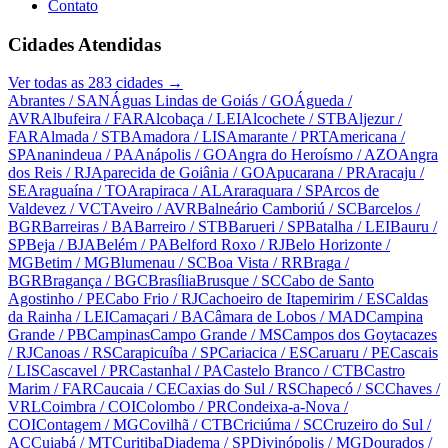
Contato
Cidades Atendidas
Ver todas as
283
cidades →
Abrantes
/ SAN
Águas Lindas de Goiás
/ GO
Águeda
/
AVR
Albufeira
/ FAR
Alcobaça
/ LEI
Alcochete
/ STB
Aljezur
/
FAR
Almada
/ STB
Amadora
/ LIS
Amarante
/ PRT
Americana
/
SP
Ananindeua
/ PA
Anápolis
/ GO
Angra do Heroísmo
/ AZO
Angra
dos Reis
/ RJ
Aparecida de Goiânia
/ GO
Apucarana
/ PR
Aracaju
/
SE
Araguaína
/ TO
Arapiraca
/ AL
Araraquara
/ SP
Arcos de
Valdevez
/ VCT
Aveiro
/ AVR
Balneário Camboriú
/ SC
Barcelos
/
BGR
Barreiras
/ BA
Barreiro
/ STB
Barueri
/ SP
Batalha
/ LEI
Bauru
/
SP
Beja
/ BJA
Belém
/ PA
Belford Roxo
/ RJ
Belo Horizonte
/
MG
Betim
/ MG
Blumenau
/ SC
Boa Vista
/ RR
Braga
/
BGR
Bragança
/ BGC
Brasília
Brusque
/ SC
Cabo de Santo
Agostinho
/ PE
Cabo Frio
/ RJ
Cachoeiro de Itapemirim
/ ES
Caldas
da Rainha
/ LEI
Camaçari
/ BA
Câmara de Lobos
/ MAD
Campina
Grande
/ PB
Campinas
Campo Grande
/ MS
Campos dos Goytacazes
/ RJ
Canoas
/ RS
Carapicuíba
/ SP
Cariacica
/ ES
Caruaru
/ PE
Cascais
/ LIS
Cascavel
/ PR
Castanhal
/ PA
Castelo Branco
/ CTB
Castro
Marim
/ FAR
Caucaia
/ CE
Caxias do Sul
/ RS
Chapecó
/ SC
Chaves
/
VRL
Coimbra
/ COI
Colombo
/ PR
Condeixa-a-Nova
/
COI
Contagem
/ MG
Covilhã
/ CTB
Criciúma
/ SC
Cruzeiro do Sul
/
AC
Cuiabá
/ MT
Curitiba
Diadema
/ SP
Divinópolis
/ MG
Dourados
/