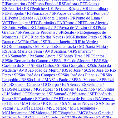
PI
Parnamirim
/ RN
Passo Fundo
/ RS
Paulista
/ PE
Pelotas
/
RS
Penafiel
/ PRT
Peniche
/ LEI
Peso da Régua
/ VRL
Petrolina
/
PE
Petrópolis
/ RJ
Piracicaba
/ SP
Poços de Caldas
/ MG
Pombal
/
LEI
Ponta Delgada
/ AZO
Ponta Grossa
/ PR
Ponte de Lima
/
VCT
Portalegre
/ PTG
Portimão
/ FAR
Porto
/ PRT
Porto Alegre
/
RS
Porto Velho
/ RO
Portugal
/ PT
Póvoa de Varzim
/ PRT
Praia
Grande
/ SP
Presidente Prudente
/ SP
Recife
/ PE
Reguengos de
Monsaraz
/ EVO
Ribeirão das Neves
/ MG
Ribeirão Preto
/ SP
Rio
Branco
/ AC
Rio Claro
/ SP
Rio de Janeiro
/ RJ
Rio Verde
/
GO
Rondonópolis
/ MT
Salvador
Santa Luzia
/ MG
Santa Maria
/
RS
Santa Maria da Feira
/ AVR
Santana
/ AP
Santarém
/
SAN
Santarém
/ PA
Santo André
/ SP
Santo Tirso
/ PRT
Santos
/
SP
São Bernardo do Campo
/ SP
São Brás de Alportel
/ FAR
São
Caetano do Sul
/ SP
São Carlos
/ SP
São Gonçalo
/ RJ
São João da
Madeira
/ AVR
São João de Meriti
/ RJ
São José
/ SC
São José do Rio
Preto
/ SP
São José dos Campos
/ SP
São José dos Pinhais
/ PR
São
Leopoldo
/ RS
São Luís
/ MA
São Paulo
/ SP
São Vicente
/ SP
Seixal
/ STB
Senador Canedo
/ GO
Serpa
/ BJA
Serra
/ ES
Sesimbra
/
STB
Sete Lagoas
/ MG
Setúbal
/ STB
Silves
/ FAR
Sinop
/ MT
Sintra
/ LIS
Sobral
/ CE
Sorocaba
/ SP
Sumaré
/ SP
Suzano
/ SP
Taboão da
Serra
/ SP
Taubaté
/ SP
Tavira
/ FAR
Teixeira de Freitas
/ BA
Teresina
/ PI
Timon
/ MA
Toledo
/ PR
Tomar
/ SAN
Torres Novas
/ SAN
Torres
Vedras
/ LIS
Três Lagoas
/ MS
Uberaba
/ MG
Uberlândia
/
MG
Umuarama
/ PR
Valongo
/ PRT
Varginha
/ MG
Várzea Grande
/
MT
Viamão
/ RS
Viana do Castelo
/ VCT
Vila do Bispo
/ FAR
Vila