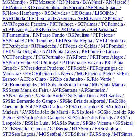
MG
Montijo
/ STB
Mossoró
/ RN
Moura
/ BJA
Natal
/ RN
Nazaré
/
LEI
Niterói
/ RJ
Nossa Senhora do Socorro
/ SE
Nova Iguaçu
/
RJ
Novo Hamburgo
/ RS
Odivelas
/ LIS
Oeiras
/ LIS
Olhão
/
FAR
Olinda
/ PE
Oliveira de Azeméis
/ AVR
Osasco
/ SP
Ovar
/
AVR
Paços de Ferreira
/ PRT
Palhoça
/ SC
Palmas
/ TO
Palmela
/
STB
Paranaguá
/ PR
Paredes
/ PRT
Parintins
/ AM
Parnaíba
/
PI
Parnamirim
/ RN
Passo Fundo
/ RS
Paulista
/ PE
Pelotas
/
RS
Penafiel
/ PRT
Peniche
/ LEI
Peso da Régua
/ VRL
Petrolina
/
PE
Petrópolis
/ RJ
Piracicaba
/ SP
Poços de Caldas
/ MG
Pombal
/
LEI
Ponta Delgada
/ AZO
Ponta Grossa
/ PR
Ponte de Lima
/
VCT
Portalegre
/ PTG
Portimão
/ FAR
Porto
/ PRT
Porto Alegre
/
RS
Porto Velho
/ RO
Portugal
/ PT
Póvoa de Varzim
/ PRT
Praia
Grande
/ SP
Presidente Prudente
/ SP
Recife
/ PE
Reguengos de
Monsaraz
/ EVO
Ribeirão das Neves
/ MG
Ribeirão Preto
/ SP
Rio
Branco
/ AC
Rio Claro
/ SP
Rio de Janeiro
/ RJ
Rio Verde
/
GO
Rondonópolis
/ MT
Salvador
Santa Luzia
/ MG
Santa Maria
/
RS
Santa Maria da Feira
/ AVR
Santana
/ AP
Santarém
/
SAN
Santarém
/ PA
Santo André
/ SP
Santo Tirso
/ PRT
Santos
/
SP
São Bernardo do Campo
/ SP
São Brás de Alportel
/ FAR
São
Caetano do Sul
/ SP
São Carlos
/ SP
São Gonçalo
/ RJ
São João da
Madeira
/ AVR
São João de Meriti
/ RJ
São José
/ SC
São José do Rio
Preto
/ SP
São José dos Campos
/ SP
São José dos Pinhais
/ PR
São
Leopoldo
/ RS
São Luís
/ MA
São Paulo
/ SP
São Vicente
/ SP
Seixal
/ STB
Senador Canedo
/ GO
Serpa
/ BJA
Serra
/ ES
Sesimbra
/
STB
Sete Lagoas
/ MG
Setúbal
/ STB
Silves
/ FAR
Sinop
/ MT
Sintra