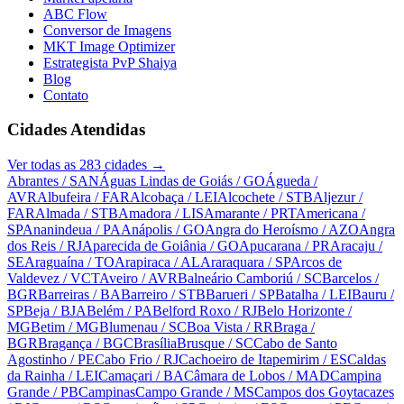
ABC Flow
Conversor de Imagens
MKT Image Optimizer
Estrategista PvP Shaiya
Blog
Contato
Cidades Atendidas
Ver todas as
283
cidades →
Abrantes
/ SAN
Águas Lindas de Goiás
/ GO
Águeda
/
AVR
Albufeira
/ FAR
Alcobaça
/ LEI
Alcochete
/ STB
Aljezur
/
FAR
Almada
/ STB
Amadora
/ LIS
Amarante
/ PRT
Americana
/
SP
Ananindeua
/ PA
Anápolis
/ GO
Angra do Heroísmo
/ AZO
Angra
dos Reis
/ RJ
Aparecida de Goiânia
/ GO
Apucarana
/ PR
Aracaju
/
SE
Araguaína
/ TO
Arapiraca
/ AL
Araraquara
/ SP
Arcos de
Valdevez
/ VCT
Aveiro
/ AVR
Balneário Camboriú
/ SC
Barcelos
/
BGR
Barreiras
/ BA
Barreiro
/ STB
Barueri
/ SP
Batalha
/ LEI
Bauru
/
SP
Beja
/ BJA
Belém
/ PA
Belford Roxo
/ RJ
Belo Horizonte
/
MG
Betim
/ MG
Blumenau
/ SC
Boa Vista
/ RR
Braga
/
BGR
Bragança
/ BGC
Brasília
Brusque
/ SC
Cabo de Santo
Agostinho
/ PE
Cabo Frio
/ RJ
Cachoeiro de Itapemirim
/ ES
Caldas
da Rainha
/ LEI
Camaçari
/ BA
Câmara de Lobos
/ MAD
Campina
Grande
/ PB
Campinas
Campo Grande
/ MS
Campos dos Goytacazes