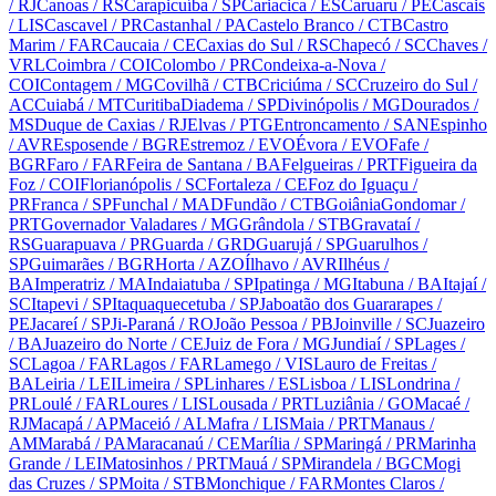
/ RJ
Canoas
/ RS
Carapicuíba
/ SP
Cariacica
/ ES
Caruaru
/ PE
Cascais
/ LIS
Cascavel
/ PR
Castanhal
/ PA
Castelo Branco
/ CTB
Castro
Marim
/ FAR
Caucaia
/ CE
Caxias do Sul
/ RS
Chapecó
/ SC
Chaves
/
VRL
Coimbra
/ COI
Colombo
/ PR
Condeixa-a-Nova
/
COI
Contagem
/ MG
Covilhã
/ CTB
Criciúma
/ SC
Cruzeiro do Sul
/
AC
Cuiabá
/ MT
Curitiba
Diadema
/ SP
Divinópolis
/ MG
Dourados
/
MS
Duque de Caxias
/ RJ
Elvas
/ PTG
Entroncamento
/ SAN
Espinho
/ AVR
Esposende
/ BGR
Estremoz
/ EVO
Évora
/ EVO
Fafe
/
BGR
Faro
/ FAR
Feira de Santana
/ BA
Felgueiras
/ PRT
Figueira da
Foz
/ COI
Florianópolis
/ SC
Fortaleza
/ CE
Foz do Iguaçu
/
PR
Franca
/ SP
Funchal
/ MAD
Fundão
/ CTB
Goiânia
Gondomar
/
PRT
Governador Valadares
/ MG
Grândola
/ STB
Gravataí
/
RS
Guarapuava
/ PR
Guarda
/ GRD
Guarujá
/ SP
Guarulhos
/
SP
Guimarães
/ BGR
Horta
/ AZO
Ílhavo
/ AVR
Ilhéus
/
BA
Imperatriz
/ MA
Indaiatuba
/ SP
Ipatinga
/ MG
Itabuna
/ BA
Itajaí
/
SC
Itapevi
/ SP
Itaquaquecetuba
/ SP
Jaboatão dos Guararapes
/
PE
Jacareí
/ SP
Ji-Paraná
/ RO
João Pessoa
/ PB
Joinville
/ SC
Juazeiro
/ BA
Juazeiro do Norte
/ CE
Juiz de Fora
/ MG
Jundiaí
/ SP
Lages
/
SC
Lagoa
/ FAR
Lagos
/ FAR
Lamego
/ VIS
Lauro de Freitas
/
BA
Leiria
/ LEI
Limeira
/ SP
Linhares
/ ES
Lisboa
/ LIS
Londrina
/
PR
Loulé
/ FAR
Loures
/ LIS
Lousada
/ PRT
Luziânia
/ GO
Macaé
/
RJ
Macapá
/ AP
Maceió
/ AL
Mafra
/ LIS
Maia
/ PRT
Manaus
/
AM
Marabá
/ PA
Maracanaú
/ CE
Marília
/ SP
Maringá
/ PR
Marinha
Grande
/ LEI
Matosinhos
/ PRT
Mauá
/ SP
Mirandela
/ BGC
Mogi
das Cruzes
/ SP
Moita
/ STB
Monchique
/ FAR
Montes Claros
/