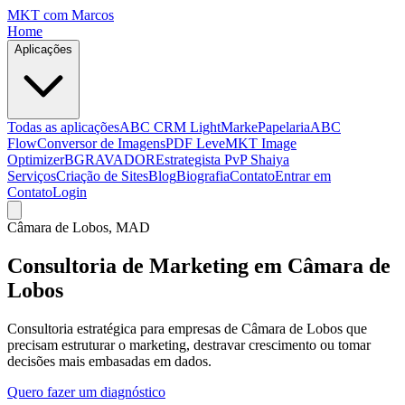
MKT
com Marcos
Home
Aplicações
Todas as aplicações
ABC CRM Light
MarkePapelaria
ABC
Flow
Conversor de Imagens
PDF Leve
MKT Image
Optimizer
BGRAVADOR
Estrategista PvP Shaiya
Serviços
Criação de Sites
Blog
Biografia
Contato
Entrar em
Contato
Login
Câmara de Lobos
, MAD
Consultoria de Marketing em Câmara de
Lobos
Consultoria estratégica para empresas de Câmara de Lobos que
precisam estruturar o marketing, destravar crescimento ou tomar
decisões mais embasadas em dados.
Quero fazer um diagnóstico