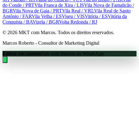
do Conde
/ PRT
Vila Franca de Xira
/ LIS
Vila Nova de Famalicão
/
BGR
Vila Nova de Gaia
/ PRT
Vila Real
/ VRL
Vila Real de Santo
António
/ FAR
Vila Velha
/ ES
Viseu
/ VIS
Vitória
/ ES
Vitória da
Conquista
/ BA
Vizela
/ BGR
Volta Redonda
/ RJ
©
2026
MKT com Marcos. Todos os direitos reservados.
Marcos Roberto - Consultor de Marketing Digital
Entrar em contato
Fale com Marcos no WhatsApp