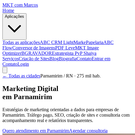
MKT
com Marcos
Home
Aplicações
Todas as aplicações
ABC CRM Light
MarkePapelaria
ABC
Flow
Conversor de Imagens
PDF Leve
MKT Image
Optimizer
BGRAVADOR
Estrategista PvP Shaiya
Serviços
Criação de Sites
Blog
Biografia
Contato
Entrar em
Contato
Login
← Todas as cidades
Parnamirim
/ RN
· 275 mil hab.
Marketing Digital
em
Parnamirim
Estratégias de marketing orientadas a dados para empresas de
Parnamirim
. Tráfego pago, SEO, criação de sites e consultoria com
acompanhamento real e relatórios transparentes.
Quero atendimento em
Parnamirim
Agendar consultoria