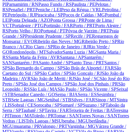
PI
Parnamirim
/ RN
Passo Fundo
/ RS
Paulista
/ PE
Pelotas
/
RS
Penafiel
/ PRT
Peniche
/ LEI
Peso da Régua
/ VRL
Petrolina
/
PE
Petrópolis
/ RJ
Piracicaba
/ SP
Poços de Caldas
/ MG
Pombal
/
LEI
Ponta Delgada
/ AZO
Ponta Grossa
/ PR
Ponte de Lima
/
VCT
Portalegre
/ PTG
Portimão
/ FAR
Porto
/ PRT
Porto Alegre
/
RS
Porto Velho
/ RO
Portugal
/ PT
Póvoa de Varzim
/ PRT
Praia
Grande
/ SP
Presidente Prudente
/ SP
Recife
/ PE
Reguengos de
Monsaraz
/ EVO
Ribeirão das Neves
/ MG
Ribeirão Preto
/ SP
Rio
Branco
/ AC
Rio Claro
/ SP
Rio de Janeiro
/ RJ
Rio Verde
/
GO
Rondonópolis
/ MT
Salvador
Santa Luzia
/ MG
Santa Maria
/
RS
Santa Maria da Feira
/ AVR
Santana
/ AP
Santarém
/
SAN
Santarém
/ PA
Santo André
/ SP
Santo Tirso
/ PRT
Santos
/
SP
São Bernardo do Campo
/ SP
São Brás de Alportel
/ FAR
São
Caetano do Sul
/ SP
São Carlos
/ SP
São Gonçalo
/ RJ
São João da
Madeira
/ AVR
São João de Meriti
/ RJ
São José
/ SC
São José do Rio
Preto
/ SP
São José dos Campos
/ SP
São José dos Pinhais
/ PR
São
Leopoldo
/ RS
São Luís
/ MA
São Paulo
/ SP
São Vicente
/ SP
Seixal
/ STB
Senador Canedo
/ GO
Serpa
/ BJA
Serra
/ ES
Sesimbra
/
STB
Sete Lagoas
/ MG
Setúbal
/ STB
Silves
/ FAR
Sinop
/ MT
Sintra
/ LIS
Sobral
/ CE
Sorocaba
/ SP
Sumaré
/ SP
Suzano
/ SP
Taboão da
Serra
/ SP
Taubaté
/ SP
Tavira
/ FAR
Teixeira de Freitas
/ BA
Teresina
/ PI
Timon
/ MA
Toledo
/ PR
Tomar
/ SAN
Torres Novas
/ SAN
Torres
Vedras
/ LIS
Três Lagoas
/ MS
Uberaba
/ MG
Uberlândia
/
MG
Umuarama
/ PR
Valongo
/ PRT
Varginha
/ MG
Várzea Grande
/
MT
Viamão
/ RS
Viana do Castelo
/ VCT
Vila do Bispo
/ FAR
Vila