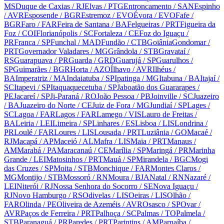
MS
Duque de Caxias
/ RJ
Elvas
/ PTG
Entroncamento
/ SAN
Espinho
/ AVR
Esposende
/ BGR
Estremoz
/ EVO
Évora
/ EVO
Fafe
/
BGR
Faro
/ FAR
Feira de Santana
/ BA
Felgueiras
/ PRT
Figueira da
Foz
/ COI
Florianópolis
/ SC
Fortaleza
/ CE
Foz do Iguaçu
/
PR
Franca
/ SP
Funchal
/ MAD
Fundão
/ CTB
Goiânia
Gondomar
/
PRT
Governador Valadares
/ MG
Grândola
/ STB
Gravataí
/
RS
Guarapuava
/ PR
Guarda
/ GRD
Guarujá
/ SP
Guarulhos
/
SP
Guimarães
/ BGR
Horta
/ AZO
Ílhavo
/ AVR
Ilhéus
/
BA
Imperatriz
/ MA
Indaiatuba
/ SP
Ipatinga
/ MG
Itabuna
/ BA
Itajaí
/
SC
Itapevi
/ SP
Itaquaquecetuba
/ SP
Jaboatão dos Guararapes
/
PE
Jacareí
/ SP
Ji-Paraná
/ RO
João Pessoa
/ PB
Joinville
/ SC
Juazeiro
/ BA
Juazeiro do Norte
/ CE
Juiz de Fora
/ MG
Jundiaí
/ SP
Lages
/
SC
Lagoa
/ FAR
Lagos
/ FAR
Lamego
/ VIS
Lauro de Freitas
/
BA
Leiria
/ LEI
Limeira
/ SP
Linhares
/ ES
Lisboa
/ LIS
Londrina
/
PR
Loulé
/ FAR
Loures
/ LIS
Lousada
/ PRT
Luziânia
/ GO
Macaé
/
RJ
Macapá
/ AP
Maceió
/ AL
Mafra
/ LIS
Maia
/ PRT
Manaus
/
AM
Marabá
/ PA
Maracanaú
/ CE
Marília
/ SP
Maringá
/ PR
Marinha
Grande
/ LEI
Matosinhos
/ PRT
Mauá
/ SP
Mirandela
/ BGC
Mogi
das Cruzes
/ SP
Moita
/ STB
Monchique
/ FAR
Montes Claros
/
MG
Montijo
/ STB
Mossoró
/ RN
Moura
/ BJA
Natal
/ RN
Nazaré
/
LEI
Niterói
/ RJ
Nossa Senhora do Socorro
/ SE
Nova Iguaçu
/
RJ
Novo Hamburgo
/ RS
Odivelas
/ LIS
Oeiras
/ LIS
Olhão
/
FAR
Olinda
/ PE
Oliveira de Azeméis
/ AVR
Osasco
/ SP
Ovar
/
AVR
Paços de Ferreira
/ PRT
Palhoça
/ SC
Palmas
/ TO
Palmela
/
STB
Paranaguá
/ PR
Paredes
/ PRT
Parintins
/ AM
Parnaíba
/