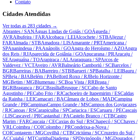
Contato
Cidades Atendidas
Ver todas as
283
cidades →
Abrantes
/ SAN
Águas Lindas de Goiás
/ GO
Águeda
/
AVR
Albufeira
/ FAR
Alcobaça
/ LEI
Alcochete
/ STB
Aljezur
/
FAR
Almada
/ STB
Amadora
/ LIS
Amarante
/ PRT
Americana
/
SP
Ananindeua
/ PA
Anápolis
/ GO
Angra do Heroísmo
/ AZO
Angra
dos Reis
/ RJ
Aparecida de Goiânia
/ GO
Apucarana
/ PR
Aracaju
/
SE
Araguaína
/ TO
Arapiraca
/ AL
Araraquara
/ SP
Arcos de
Valdevez
/ VCT
Aveiro
/ AVR
Balneário Camboriú
/ SC
Barcelos
/
BGR
Barreiras
/ BA
Barreiro
/ STB
Barueri
/ SP
Batalha
/ LEI
Bauru
/
SP
Beja
/ BJA
Belém
/ PA
Belford Roxo
/ RJ
Belo Horizonte
/
MG
Betim
/ MG
Blumenau
/ SC
Boa Vista
/ RR
Braga
/
BGR
Bragança
/ BGC
Brasília
Brusque
/ SC
Cabo de Santo
Agostinho
/ PE
Cabo Frio
/ RJ
Cachoeiro de Itapemirim
/ ES
Caldas
da Rainha
/ LEI
Camaçari
/ BA
Câmara de Lobos
/ MAD
Campina
Grande
/ PB
Campinas
Campo Grande
/ MS
Campos dos Goytacazes
/ RJ
Canoas
/ RS
Carapicuíba
/ SP
Cariacica
/ ES
Caruaru
/ PE
Cascais
/ LIS
Cascavel
/ PR
Castanhal
/ PA
Castelo Branco
/ CTB
Castro
Marim
/ FAR
Caucaia
/ CE
Caxias do Sul
/ RS
Chapecó
/ SC
Chaves
/
VRL
Coimbra
/ COI
Colombo
/ PR
Condeixa-a-Nova
/
COI
Contagem
/ MG
Covilhã
/ CTB
Criciúma
/ SC
Cruzeiro do Sul
/
AC
Cuiabá
/ MT
Curitiba
Diadema
/ SP
Divinópolis
/ MG
Dourados
/