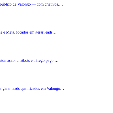
 público de Valongo — com criativos,…
gle e Meta, focados em gerar leads…
utomação, chatbots e tráfego pago …
 gerar leads qualificados em Valongo…