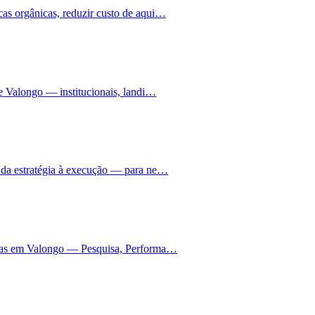
as orgânicas, reduzir custo de aqui…
e Valongo — institucionais, landi…
 da estratégia à execução — para ne…
nhas em Valongo — Pesquisa, Performa…