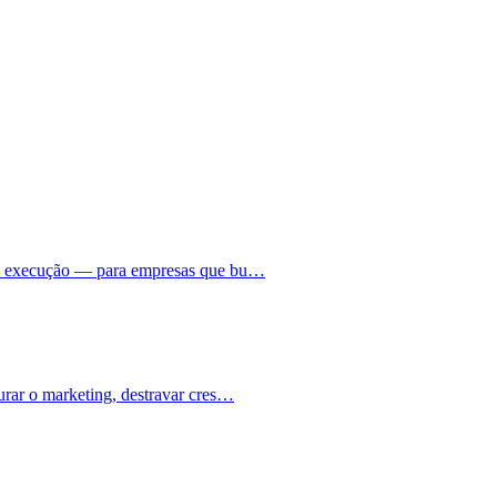
a à execução — para empresas que bu…
urar o marketing, destravar cres…