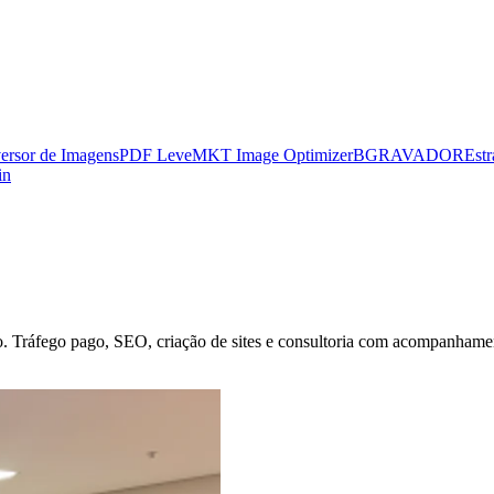
ersor de Imagens
PDF Leve
MKT Image Optimizer
BGRAVADOR
Estr
in
o
. Tráfego pago, SEO, criação de sites e consultoria com acompanhamento