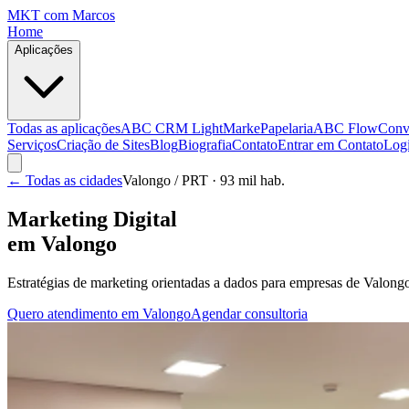
MKT
com Marcos
Home
Aplicações
Todas as aplicações
ABC CRM Light
MarkePapelaria
ABC Flow
Conv
Serviços
Criação de Sites
Blog
Biografia
Contato
Entrar em Contato
Log
← Todas as cidades
Valongo
/ PRT
· 93 mil hab.
Marketing Digital
em
Valongo
Estratégias de marketing orientadas a dados para empresas de
Valong
Quero atendimento em
Valongo
Agendar consultoria