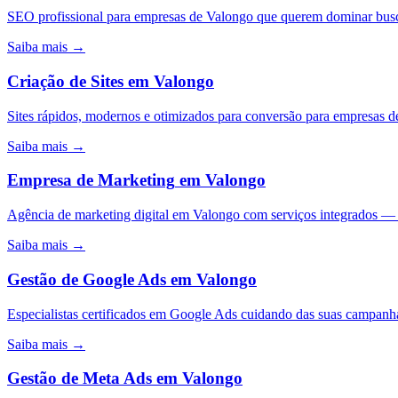
SEO profissional para empresas de Valongo que querem dominar busc
Saiba mais →
Criação de Sites
em
Valongo
Sites rápidos, modernos e otimizados para conversão para empresas d
Saiba mais →
Empresa de Marketing
em
Valongo
Agência de marketing digital em Valongo com serviços integrados —
Saiba mais →
Gestão de Google Ads
em
Valongo
Especialistas certificados em Google Ads cuidando das suas campa
Saiba mais →
Gestão de Meta Ads
em
Valongo