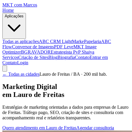
MKT
com Marcos
Home
Aplicações
Todas as aplicações
ABC CRM Light
MarkePapelaria
ABC
Flow
Conversor de Imagens
PDF Leve
MKT Image
Optimizer
BGRAVADOR
Estrategista PvP Shaiya
Serviços
Criação de Sites
Blog
Biografia
Contato
Entrar em
Contato
Login
← Todas as cidades
Lauro de Freitas
/ BA
· 200 mil hab.
Marketing Digital
em
Lauro de Freitas
Estratégias de marketing orientadas a dados para empresas de
Lauro
de Freitas
. Tráfego pago, SEO, criação de sites e consultoria com
acompanhamento real e relatórios transparentes.
Quero atendimento em
Lauro de Freitas
Agendar consultoria