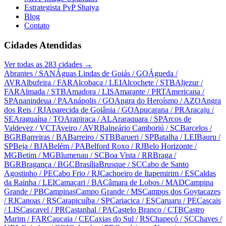
Estrategista PvP Shaiya
Blog
Contato
Cidades Atendidas
Ver todas as
283
cidades →
Abrantes
/ SAN
Águas Lindas de Goiás
/ GO
Águeda
/
AVR
Albufeira
/ FAR
Alcobaça
/ LEI
Alcochete
/ STB
Aljezur
/
FAR
Almada
/ STB
Amadora
/ LIS
Amarante
/ PRT
Americana
/
SP
Ananindeua
/ PA
Anápolis
/ GO
Angra do Heroísmo
/ AZO
Angra
dos Reis
/ RJ
Aparecida de Goiânia
/ GO
Apucarana
/ PR
Aracaju
/
SE
Araguaína
/ TO
Arapiraca
/ AL
Araraquara
/ SP
Arcos de
Valdevez
/ VCT
Aveiro
/ AVR
Balneário Camboriú
/ SC
Barcelos
/
BGR
Barreiras
/ BA
Barreiro
/ STB
Barueri
/ SP
Batalha
/ LEI
Bauru
/
SP
Beja
/ BJA
Belém
/ PA
Belford Roxo
/ RJ
Belo Horizonte
/
MG
Betim
/ MG
Blumenau
/ SC
Boa Vista
/ RR
Braga
/
BGR
Bragança
/ BGC
Brasília
Brusque
/ SC
Cabo de Santo
Agostinho
/ PE
Cabo Frio
/ RJ
Cachoeiro de Itapemirim
/ ES
Caldas
da Rainha
/ LEI
Camaçari
/ BA
Câmara de Lobos
/ MAD
Campina
Grande
/ PB
Campinas
Campo Grande
/ MS
Campos dos Goytacazes
/ RJ
Canoas
/ RS
Carapicuíba
/ SP
Cariacica
/ ES
Caruaru
/ PE
Cascais
/ LIS
Cascavel
/ PR
Castanhal
/ PA
Castelo Branco
/ CTB
Castro
Marim
/ FAR
Caucaia
/ CE
Caxias do Sul
/ RS
Chapecó
/ SC
Chaves
/