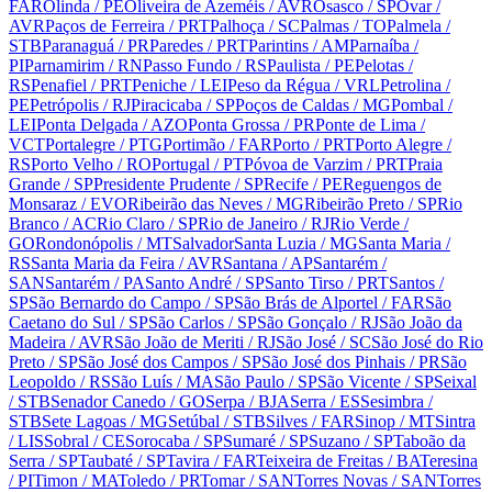
FAR
Olinda
/ PE
Oliveira de Azeméis
/ AVR
Osasco
/ SP
Ovar
/
AVR
Paços de Ferreira
/ PRT
Palhoça
/ SC
Palmas
/ TO
Palmela
/
STB
Paranaguá
/ PR
Paredes
/ PRT
Parintins
/ AM
Parnaíba
/
PI
Parnamirim
/ RN
Passo Fundo
/ RS
Paulista
/ PE
Pelotas
/
RS
Penafiel
/ PRT
Peniche
/ LEI
Peso da Régua
/ VRL
Petrolina
/
PE
Petrópolis
/ RJ
Piracicaba
/ SP
Poços de Caldas
/ MG
Pombal
/
LEI
Ponta Delgada
/ AZO
Ponta Grossa
/ PR
Ponte de Lima
/
VCT
Portalegre
/ PTG
Portimão
/ FAR
Porto
/ PRT
Porto Alegre
/
RS
Porto Velho
/ RO
Portugal
/ PT
Póvoa de Varzim
/ PRT
Praia
Grande
/ SP
Presidente Prudente
/ SP
Recife
/ PE
Reguengos de
Monsaraz
/ EVO
Ribeirão das Neves
/ MG
Ribeirão Preto
/ SP
Rio
Branco
/ AC
Rio Claro
/ SP
Rio de Janeiro
/ RJ
Rio Verde
/
GO
Rondonópolis
/ MT
Salvador
Santa Luzia
/ MG
Santa Maria
/
RS
Santa Maria da Feira
/ AVR
Santana
/ AP
Santarém
/
SAN
Santarém
/ PA
Santo André
/ SP
Santo Tirso
/ PRT
Santos
/
SP
São Bernardo do Campo
/ SP
São Brás de Alportel
/ FAR
São
Caetano do Sul
/ SP
São Carlos
/ SP
São Gonçalo
/ RJ
São João da
Madeira
/ AVR
São João de Meriti
/ RJ
São José
/ SC
São José do Rio
Preto
/ SP
São José dos Campos
/ SP
São José dos Pinhais
/ PR
São
Leopoldo
/ RS
São Luís
/ MA
São Paulo
/ SP
São Vicente
/ SP
Seixal
/ STB
Senador Canedo
/ GO
Serpa
/ BJA
Serra
/ ES
Sesimbra
/
STB
Sete Lagoas
/ MG
Setúbal
/ STB
Silves
/ FAR
Sinop
/ MT
Sintra
/ LIS
Sobral
/ CE
Sorocaba
/ SP
Sumaré
/ SP
Suzano
/ SP
Taboão da
Serra
/ SP
Taubaté
/ SP
Tavira
/ FAR
Teixeira de Freitas
/ BA
Teresina
/ PI
Timon
/ MA
Toledo
/ PR
Tomar
/ SAN
Torres Novas
/ SAN
Torres