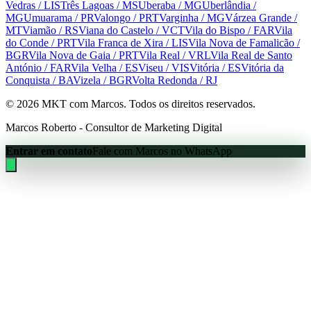
Vedras
/ LIS
Três Lagoas
/ MS
Uberaba
/ MG
Uberlândia
/
MG
Umuarama
/ PR
Valongo
/ PRT
Varginha
/ MG
Várzea Grande
/
MT
Viamão
/ RS
Viana do Castelo
/ VCT
Vila do Bispo
/ FAR
Vila
do Conde
/ PRT
Vila Franca de Xira
/ LIS
Vila Nova de Famalicão
/
BGR
Vila Nova de Gaia
/ PRT
Vila Real
/ VRL
Vila Real de Santo
António
/ FAR
Vila Velha
/ ES
Viseu
/ VIS
Vitória
/ ES
Vitória da
Conquista
/ BA
Vizela
/ BGR
Volta Redonda
/ RJ
©
2026
MKT com Marcos. Todos os direitos reservados.
Marcos Roberto - Consultor de Marketing Digital
Entrar em contato
Fale com Marcos no WhatsApp