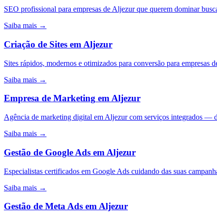
SEO profissional para empresas de Aljezur que querem dominar busca
Saiba mais →
Criação de Sites
em
Aljezur
Sites rápidos, modernos e otimizados para conversão para empresas d
Saiba mais →
Empresa de Marketing
em
Aljezur
Agência de marketing digital em Aljezur com serviços integrados — 
Saiba mais →
Gestão de Google Ads
em
Aljezur
Especialistas certificados em Google Ads cuidando das suas campa
Saiba mais →
Gestão de Meta Ads
em
Aljezur