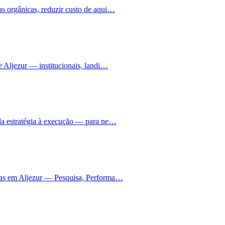
s orgânicas, reduzir custo de aqui…
e Aljezur — institucionais, landi…
da estratégia à execução — para ne…
nhas em Aljezur — Pesquisa, Performa…