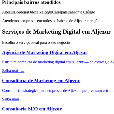
Principais bairros atendidos
Aljezur
Bordeira
Odeceixe
Rogil
Carrapateira
Monte Clérigo
Atendemos empresas em todos os bairros de
Aljezur
e região.
Serviços de Marketing Digital em Aljezur
Escolha o serviço ideal para o seu negócio
Agência de Marketing Digital
em
Aljezur
Estrutura completa de marketing digital em Aljezur — da estratégia
Saiba mais →
Consultoria de Marketing
em
Aljezur
Consultoria estratégica para empresas de Aljezur que precisam estrutu
Saiba mais →
Consultoria SEO
em
Aljezur