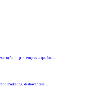
 à execução — para empresas que bu…
rar o marketing, destravar cres…