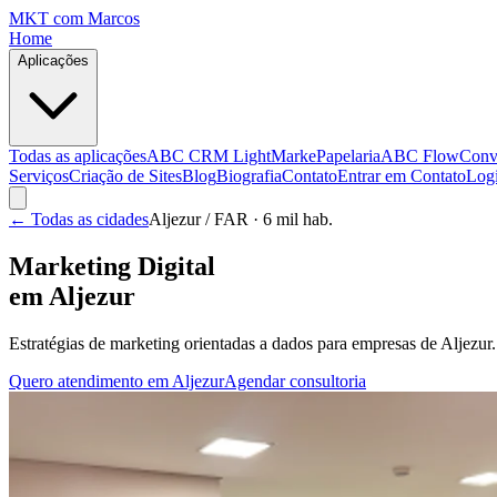
MKT
com Marcos
Home
Aplicações
Todas as aplicações
ABC CRM Light
MarkePapelaria
ABC Flow
Conv
Serviços
Criação de Sites
Blog
Biografia
Contato
Entrar em Contato
Log
← Todas as cidades
Aljezur
/ FAR
· 6 mil hab.
Marketing Digital
em
Aljezur
Estratégias de marketing orientadas a dados para empresas de
Aljezur
Quero atendimento em
Aljezur
Agendar consultoria