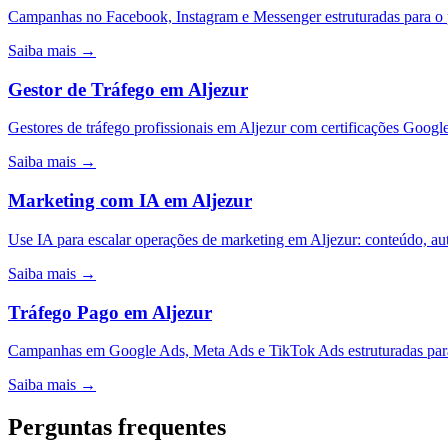
Campanhas no Facebook, Instagram e Messenger estruturadas para o 
Saiba mais →
Gestor de Tráfego
em
Aljezur
Gestores de tráfego profissionais em Aljezur com certificações Goog
Saiba mais →
Marketing com IA
em
Aljezur
Use IA para escalar operações de marketing em Aljezur: conteúdo, a
Saiba mais →
Tráfego Pago
em
Aljezur
Campanhas em Google Ads, Meta Ads e TikTok Ads estruturadas para
Saiba mais →
Perguntas frequentes