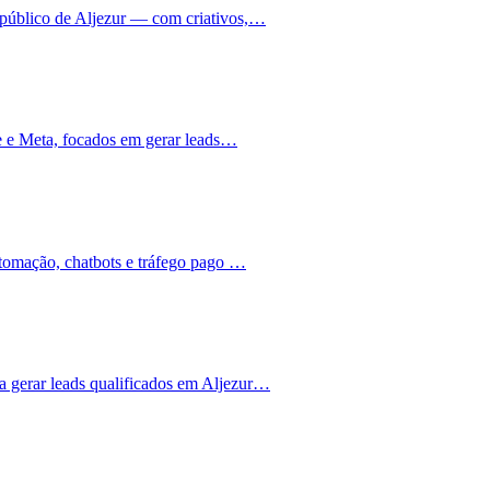
público de Aljezur — com criativos,…
le e Meta, focados em gerar leads…
utomação, chatbots e tráfego pago …
 gerar leads qualificados em Aljezur…