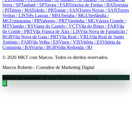
Serra
/ SP
Taubaté
/ SP
Tavira
/ FAR
Teixeira de Freitas
/ BA
Teresina
/ PI
Timon
/ MA
Toledo
/ PR
Tomar
/ SAN
Torres Novas
/ SAN
Torres
Vedras
/ LIS
Três Lagoas
/ MS
Uberaba
/ MG
Uberlândia
/
MG
Umuarama
/ PR
Valongo
/ PRT
Varginha
/ MG
Várzea Grande
/
MT
Viamão
/ RS
Viana do Castelo
/ VCT
Vila do Bispo
/ FAR
Vila
do Conde
/ PRT
Vila Franca de Xira
/ LIS
Vila Nova de Famalicão
/
BGR
Vila Nova de Gaia
/ PRT
Vila Real
/ VRL
Vila Real de Santo
António
/ FAR
Vila Velha
/ ES
Viseu
/ VIS
Vitória
/ ES
Vitória da
Conquista
/ BA
Vizela
/ BGR
Volta Redonda
/ RJ
©
2026
MKT com Marcos. Todos os direitos reservados.
Marcos Roberto - Consultor de Marketing Digital
Entrar em contato
Fale com Marcos no WhatsApp