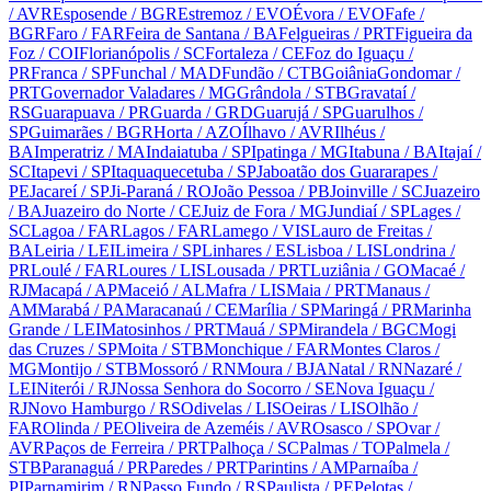
/ AVR
Esposende
/ BGR
Estremoz
/ EVO
Évora
/ EVO
Fafe
/
BGR
Faro
/ FAR
Feira de Santana
/ BA
Felgueiras
/ PRT
Figueira da
Foz
/ COI
Florianópolis
/ SC
Fortaleza
/ CE
Foz do Iguaçu
/
PR
Franca
/ SP
Funchal
/ MAD
Fundão
/ CTB
Goiânia
Gondomar
/
PRT
Governador Valadares
/ MG
Grândola
/ STB
Gravataí
/
RS
Guarapuava
/ PR
Guarda
/ GRD
Guarujá
/ SP
Guarulhos
/
SP
Guimarães
/ BGR
Horta
/ AZO
Ílhavo
/ AVR
Ilhéus
/
BA
Imperatriz
/ MA
Indaiatuba
/ SP
Ipatinga
/ MG
Itabuna
/ BA
Itajaí
/
SC
Itapevi
/ SP
Itaquaquecetuba
/ SP
Jaboatão dos Guararapes
/
PE
Jacareí
/ SP
Ji-Paraná
/ RO
João Pessoa
/ PB
Joinville
/ SC
Juazeiro
/ BA
Juazeiro do Norte
/ CE
Juiz de Fora
/ MG
Jundiaí
/ SP
Lages
/
SC
Lagoa
/ FAR
Lagos
/ FAR
Lamego
/ VIS
Lauro de Freitas
/
BA
Leiria
/ LEI
Limeira
/ SP
Linhares
/ ES
Lisboa
/ LIS
Londrina
/
PR
Loulé
/ FAR
Loures
/ LIS
Lousada
/ PRT
Luziânia
/ GO
Macaé
/
RJ
Macapá
/ AP
Maceió
/ AL
Mafra
/ LIS
Maia
/ PRT
Manaus
/
AM
Marabá
/ PA
Maracanaú
/ CE
Marília
/ SP
Maringá
/ PR
Marinha
Grande
/ LEI
Matosinhos
/ PRT
Mauá
/ SP
Mirandela
/ BGC
Mogi
das Cruzes
/ SP
Moita
/ STB
Monchique
/ FAR
Montes Claros
/
MG
Montijo
/ STB
Mossoró
/ RN
Moura
/ BJA
Natal
/ RN
Nazaré
/
LEI
Niterói
/ RJ
Nossa Senhora do Socorro
/ SE
Nova Iguaçu
/
RJ
Novo Hamburgo
/ RS
Odivelas
/ LIS
Oeiras
/ LIS
Olhão
/
FAR
Olinda
/ PE
Oliveira de Azeméis
/ AVR
Osasco
/ SP
Ovar
/
AVR
Paços de Ferreira
/ PRT
Palhoça
/ SC
Palmas
/ TO
Palmela
/
STB
Paranaguá
/ PR
Paredes
/ PRT
Parintins
/ AM
Parnaíba
/
PI
Parnamirim
/ RN
Passo Fundo
/ RS
Paulista
/ PE
Pelotas
/