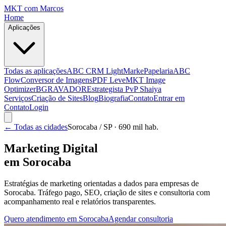
MKT
com Marcos
Home
Aplicações
Todas as aplicações
ABC CRM Light
MarkePapelaria
ABC
Flow
Conversor de Imagens
PDF Leve
MKT Image
Optimizer
BGRAVADOR
Estrategista PvP Shaiya
Serviços
Criação de Sites
Blog
Biografia
Contato
Entrar em
Contato
Login
← Todas as cidades
Sorocaba
/ SP
· 690 mil hab.
Marketing Digital
em
Sorocaba
Estratégias de marketing orientadas a dados para empresas de
Sorocaba
. Tráfego pago, SEO, criação de sites e consultoria com
acompanhamento real e relatórios transparentes.
Quero atendimento em
Sorocaba
Agendar consultoria