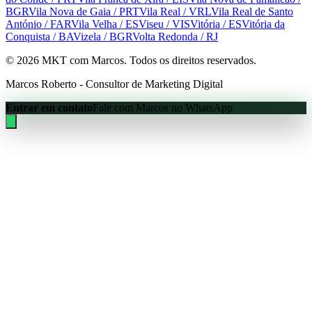
BGR
Vila Nova de Gaia
/ PRT
Vila Real
/ VRL
Vila Real de Santo
António
/ FAR
Vila Velha
/ ES
Viseu
/ VIS
Vitória
/ ES
Vitória da
Conquista
/ BA
Vizela
/ BGR
Volta Redonda
/ RJ
©
2026
MKT com Marcos. Todos os direitos reservados.
Marcos Roberto - Consultor de Marketing Digital
Entrar em contato
Fale com Marcos no WhatsApp