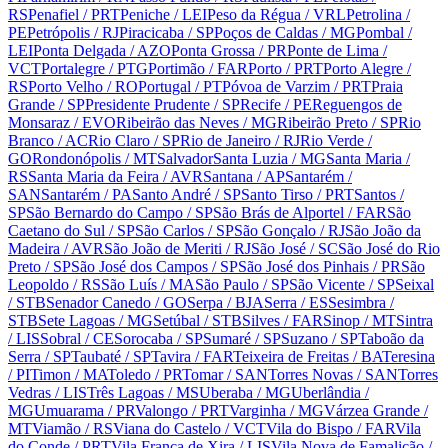
RS
Penafiel
/ PRT
Peniche
/ LEI
Peso da Régua
/ VRL
Petrolina
/
PE
Petrópolis
/ RJ
Piracicaba
/ SP
Poços de Caldas
/ MG
Pombal
/
LEI
Ponta Delgada
/ AZO
Ponta Grossa
/ PR
Ponte de Lima
/
VCT
Portalegre
/ PTG
Portimão
/ FAR
Porto
/ PRT
Porto Alegre
/
RS
Porto Velho
/ RO
Portugal
/ PT
Póvoa de Varzim
/ PRT
Praia
Grande
/ SP
Presidente Prudente
/ SP
Recife
/ PE
Reguengos de
Monsaraz
/ EVO
Ribeirão das Neves
/ MG
Ribeirão Preto
/ SP
Rio
Branco
/ AC
Rio Claro
/ SP
Rio de Janeiro
/ RJ
Rio Verde
/
GO
Rondonópolis
/ MT
Salvador
Santa Luzia
/ MG
Santa Maria
/
RS
Santa Maria da Feira
/ AVR
Santana
/ AP
Santarém
/
SAN
Santarém
/ PA
Santo André
/ SP
Santo Tirso
/ PRT
Santos
/
SP
São Bernardo do Campo
/ SP
São Brás de Alportel
/ FAR
São
Caetano do Sul
/ SP
São Carlos
/ SP
São Gonçalo
/ RJ
São João da
Madeira
/ AVR
São João de Meriti
/ RJ
São José
/ SC
São José do Rio
Preto
/ SP
São José dos Campos
/ SP
São José dos Pinhais
/ PR
São
Leopoldo
/ RS
São Luís
/ MA
São Paulo
/ SP
São Vicente
/ SP
Seixal
/ STB
Senador Canedo
/ GO
Serpa
/ BJA
Serra
/ ES
Sesimbra
/
STB
Sete Lagoas
/ MG
Setúbal
/ STB
Silves
/ FAR
Sinop
/ MT
Sintra
/ LIS
Sobral
/ CE
Sorocaba
/ SP
Sumaré
/ SP
Suzano
/ SP
Taboão da
Serra
/ SP
Taubaté
/ SP
Tavira
/ FAR
Teixeira de Freitas
/ BA
Teresina
/ PI
Timon
/ MA
Toledo
/ PR
Tomar
/ SAN
Torres Novas
/ SAN
Torres
Vedras
/ LIS
Três Lagoas
/ MS
Uberaba
/ MG
Uberlândia
/
MG
Umuarama
/ PR
Valongo
/ PRT
Varginha
/ MG
Várzea Grande
/
MT
Viamão
/ RS
Viana do Castelo
/ VCT
Vila do Bispo
/ FAR
Vila
do Conde
/ PRT
Vila Franca de Xira
/ LIS
Vila Nova de Famalicão
/