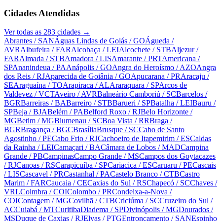
Cidades Atendidas
Ver todas as
283
cidades →
Abrantes
/ SAN
Águas Lindas de Goiás
/ GO
Águeda
/
AVR
Albufeira
/ FAR
Alcobaça
/ LEI
Alcochete
/ STB
Aljezur
/
FAR
Almada
/ STB
Amadora
/ LIS
Amarante
/ PRT
Americana
/
SP
Ananindeua
/ PA
Anápolis
/ GO
Angra do Heroísmo
/ AZO
Angra
dos Reis
/ RJ
Aparecida de Goiânia
/ GO
Apucarana
/ PR
Aracaju
/
SE
Araguaína
/ TO
Arapiraca
/ AL
Araraquara
/ SP
Arcos de
Valdevez
/ VCT
Aveiro
/ AVR
Balneário Camboriú
/ SC
Barcelos
/
BGR
Barreiras
/ BA
Barreiro
/ STB
Barueri
/ SP
Batalha
/ LEI
Bauru
/
SP
Beja
/ BJA
Belém
/ PA
Belford Roxo
/ RJ
Belo Horizonte
/
MG
Betim
/ MG
Blumenau
/ SC
Boa Vista
/ RR
Braga
/
BGR
Bragança
/ BGC
Brasília
Brusque
/ SC
Cabo de Santo
Agostinho
/ PE
Cabo Frio
/ RJ
Cachoeiro de Itapemirim
/ ES
Caldas
da Rainha
/ LEI
Camaçari
/ BA
Câmara de Lobos
/ MAD
Campina
Grande
/ PB
Campinas
Campo Grande
/ MS
Campos dos Goytacazes
/ RJ
Canoas
/ RS
Carapicuíba
/ SP
Cariacica
/ ES
Caruaru
/ PE
Cascais
/ LIS
Cascavel
/ PR
Castanhal
/ PA
Castelo Branco
/ CTB
Castro
Marim
/ FAR
Caucaia
/ CE
Caxias do Sul
/ RS
Chapecó
/ SC
Chaves
/
VRL
Coimbra
/ COI
Colombo
/ PR
Condeixa-a-Nova
/
COI
Contagem
/ MG
Covilhã
/ CTB
Criciúma
/ SC
Cruzeiro do Sul
/
AC
Cuiabá
/ MT
Curitiba
Diadema
/ SP
Divinópolis
/ MG
Dourados
/
MS
Duque de Caxias
/ RJ
Elvas
/ PTG
Entroncamento
/ SAN
Espinho