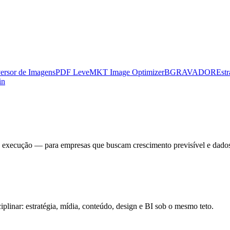
ersor de Imagens
PDF Leve
MKT Image Optimizer
BGRAVADOR
Estr
in
 à execução — para empresas que buscam crescimento previsível e dado
linar: estratégia, mídia, conteúdo, design e BI sob o mesmo teto.