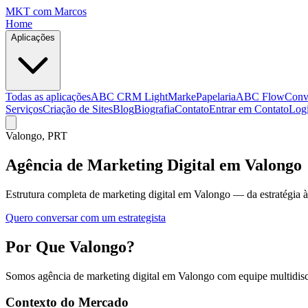
MKT
com Marcos
Home
Aplicações
Todas as aplicações
ABC CRM Light
MarkePapelaria
ABC Flow
Conv
Serviços
Criação de Sites
Blog
Biografia
Contato
Entrar em Contato
Log
Valongo
, PRT
Agência de Marketing Digital em Valongo
Estrutura completa de marketing digital em Valongo — da estratégia
Quero conversar com um estrategista
Por Que Valongo?
Somos agência de marketing digital em Valongo com equipe multidiscip
Contexto do Mercado