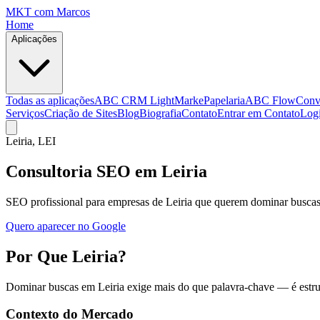
MKT
com Marcos
Home
Aplicações
Todas as aplicações
ABC CRM Light
MarkePapelaria
ABC Flow
Conv
Serviços
Criação de Sites
Blog
Biografia
Contato
Entrar em Contato
Log
Leiria
, LEI
Consultoria SEO em Leiria
SEO profissional para empresas de Leiria que querem dominar buscas o
Quero aparecer no Google
Por Que Leiria?
Dominar buscas em Leiria exige mais do que palavra-chave — é estrut
Contexto do Mercado