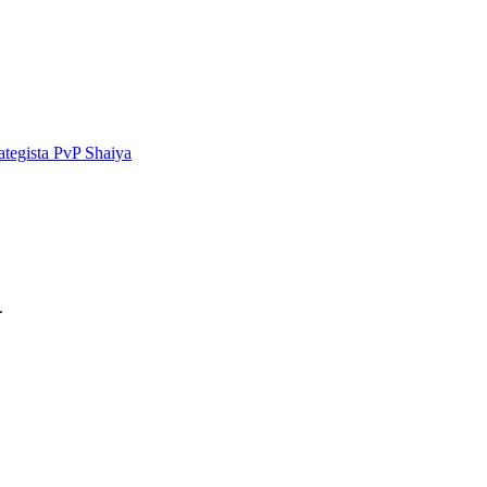
ategista PvP Shaiya
.