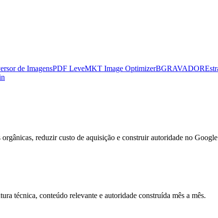
ersor de Imagens
PDF Leve
MKT Image Optimizer
BGRAVADOR
Estr
in
rgânicas, reduzir custo de aquisição e construir autoridade no Google
ura técnica, conteúdo relevante e autoridade construída mês a mês.