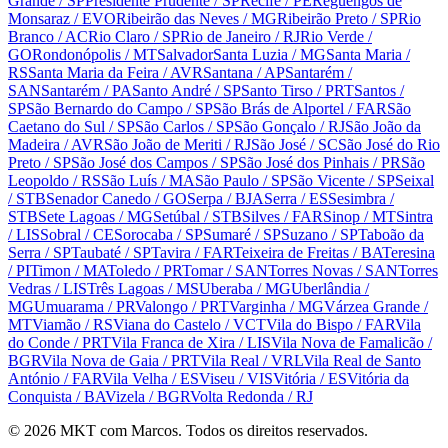
Grande
/ SP
Presidente Prudente
/ SP
Recife
/ PE
Reguengos de
Monsaraz
/ EVO
Ribeirão das Neves
/ MG
Ribeirão Preto
/ SP
Rio
Branco
/ AC
Rio Claro
/ SP
Rio de Janeiro
/ RJ
Rio Verde
/
GO
Rondonópolis
/ MT
Salvador
Santa Luzia
/ MG
Santa Maria
/
RS
Santa Maria da Feira
/ AVR
Santana
/ AP
Santarém
/
SAN
Santarém
/ PA
Santo André
/ SP
Santo Tirso
/ PRT
Santos
/
SP
São Bernardo do Campo
/ SP
São Brás de Alportel
/ FAR
São
Caetano do Sul
/ SP
São Carlos
/ SP
São Gonçalo
/ RJ
São João da
Madeira
/ AVR
São João de Meriti
/ RJ
São José
/ SC
São José do Rio
Preto
/ SP
São José dos Campos
/ SP
São José dos Pinhais
/ PR
São
Leopoldo
/ RS
São Luís
/ MA
São Paulo
/ SP
São Vicente
/ SP
Seixal
/ STB
Senador Canedo
/ GO
Serpa
/ BJA
Serra
/ ES
Sesimbra
/
STB
Sete Lagoas
/ MG
Setúbal
/ STB
Silves
/ FAR
Sinop
/ MT
Sintra
/ LIS
Sobral
/ CE
Sorocaba
/ SP
Sumaré
/ SP
Suzano
/ SP
Taboão da
Serra
/ SP
Taubaté
/ SP
Tavira
/ FAR
Teixeira de Freitas
/ BA
Teresina
/ PI
Timon
/ MA
Toledo
/ PR
Tomar
/ SAN
Torres Novas
/ SAN
Torres
Vedras
/ LIS
Três Lagoas
/ MS
Uberaba
/ MG
Uberlândia
/
MG
Umuarama
/ PR
Valongo
/ PRT
Varginha
/ MG
Várzea Grande
/
MT
Viamão
/ RS
Viana do Castelo
/ VCT
Vila do Bispo
/ FAR
Vila
do Conde
/ PRT
Vila Franca de Xira
/ LIS
Vila Nova de Famalicão
/
BGR
Vila Nova de Gaia
/ PRT
Vila Real
/ VRL
Vila Real de Santo
António
/ FAR
Vila Velha
/ ES
Viseu
/ VIS
Vitória
/ ES
Vitória da
Conquista
/ BA
Vizela
/ BGR
Volta Redonda
/ RJ
©
2026
MKT com Marcos. Todos os direitos reservados.