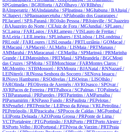
SP
Guimarães
/ BGR
Horta
/ AZO
Ílhavo
/ AVR
Ilhéus
/
BA
Imperatriz
/ MA
Indaiatuba
/ SP
Ipatinga
/ MG
Itabuna
/ BA
Itajaí
/
SC
Itapevi
/ SP
Itaquaquecetuba
/ SP
Jaboatão dos Guararapes
/
PE
Jacareí
/ SP
Ji-Paraná
/ RO
João Pessoa
/ PB
Joinville
/ SC
Juazeiro
/ BA
Juazeiro do Norte
/ CE
Juiz de Fora
/ MG
Jundiaí
/ SP
Lages
/
SC
Lagoa
/ FAR
Lagos
/ FAR
Lamego
/ VIS
Lauro de Freitas
/
BA
Leiria
/ LEI
Limeira
/ SP
Linhares
/ ES
Lisboa
/ LIS
Londrina
/
PR
Loulé
/ FAR
Loures
/ LIS
Lousada
/ PRT
Luziânia
/ GO
Macaé
/
RJ
Macapá
/ AP
Maceió
/ AL
Mafra
/ LIS
Maia
/ PRT
Manaus
/
AM
Marabá
/ PA
Maracanaú
/ CE
Marília
/ SP
Maringá
/ PR
Marinha
Grande
/ LEI
Matosinhos
/ PRT
Mauá
/ SP
Mirandela
/ BGC
Mogi
das Cruzes
/ SP
Moita
/ STB
Monchique
/ FAR
Montes Claros
/
MG
Montijo
/ STB
Mossoró
/ RN
Moura
/ BJA
Natal
/ RN
Nazaré
/
LEI
Niterói
/ RJ
Nossa Senhora do Socorro
/ SE
Nova Iguaçu
/
RJ
Novo Hamburgo
/ RS
Odivelas
/ LIS
Oeiras
/ LIS
Olhão
/
FAR
Olinda
/ PE
Oliveira de Azeméis
/ AVR
Osasco
/ SP
Ovar
/
AVR
Paços de Ferreira
/ PRT
Palhoça
/ SC
Palmas
/ TO
Palmela
/
STB
Paranaguá
/ PR
Paredes
/ PRT
Parintins
/ AM
Parnaíba
/
PI
Parnamirim
/ RN
Passo Fundo
/ RS
Paulista
/ PE
Pelotas
/
RS
Penafiel
/ PRT
Peniche
/ LEI
Peso da Régua
/ VRL
Petrolina
/
PE
Petrópolis
/ RJ
Piracicaba
/ SP
Poços de Caldas
/ MG
Pombal
/
LEI
Ponta Delgada
/ AZO
Ponta Grossa
/ PR
Ponte de Lima
/
VCT
Portalegre
/ PTG
Portimão
/ FAR
Porto
/ PRT
Porto Alegre
/
RS
Porto Velho
/ RO
Portugal
/ PT
Póvoa de Varzim
/ PRT
Praia