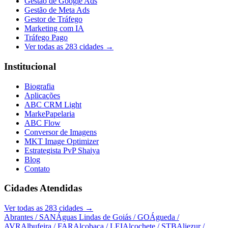
Gestão de Google Ads
Gestão de Meta Ads
Gestor de Tráfego
Marketing com IA
Tráfego Pago
Ver todas as
283
cidades →
Institucional
Biografia
Aplicações
ABC CRM Light
MarkePapelaria
ABC Flow
Conversor de Imagens
MKT Image Optimizer
Estrategista PvP Shaiya
Blog
Contato
Cidades Atendidas
Ver todas as
283
cidades →
Abrantes
/ SAN
Águas Lindas de Goiás
/ GO
Águeda
/
AVR
Albufeira
/ FAR
Alcobaça
/ LEI
Alcochete
/ STB
Aljezur
/