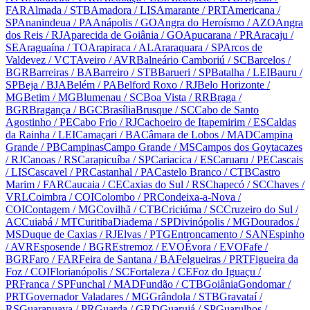
FAR
Almada
/ STB
Amadora
/ LIS
Amarante
/ PRT
Americana
/
SP
Ananindeua
/ PA
Anápolis
/ GO
Angra do Heroísmo
/ AZO
Angra
dos Reis
/ RJ
Aparecida de Goiânia
/ GO
Apucarana
/ PR
Aracaju
/
SE
Araguaína
/ TO
Arapiraca
/ AL
Araraquara
/ SP
Arcos de
Valdevez
/ VCT
Aveiro
/ AVR
Balneário Camboriú
/ SC
Barcelos
/
BGR
Barreiras
/ BA
Barreiro
/ STB
Barueri
/ SP
Batalha
/ LEI
Bauru
/
SP
Beja
/ BJA
Belém
/ PA
Belford Roxo
/ RJ
Belo Horizonte
/
MG
Betim
/ MG
Blumenau
/ SC
Boa Vista
/ RR
Braga
/
BGR
Bragança
/ BGC
Brasília
Brusque
/ SC
Cabo de Santo
Agostinho
/ PE
Cabo Frio
/ RJ
Cachoeiro de Itapemirim
/ ES
Caldas
da Rainha
/ LEI
Camaçari
/ BA
Câmara de Lobos
/ MAD
Campina
Grande
/ PB
Campinas
Campo Grande
/ MS
Campos dos Goytacazes
/ RJ
Canoas
/ RS
Carapicuíba
/ SP
Cariacica
/ ES
Caruaru
/ PE
Cascais
/ LIS
Cascavel
/ PR
Castanhal
/ PA
Castelo Branco
/ CTB
Castro
Marim
/ FAR
Caucaia
/ CE
Caxias do Sul
/ RS
Chapecó
/ SC
Chaves
/
VRL
Coimbra
/ COI
Colombo
/ PR
Condeixa-a-Nova
/
COI
Contagem
/ MG
Covilhã
/ CTB
Criciúma
/ SC
Cruzeiro do Sul
/
AC
Cuiabá
/ MT
Curitiba
Diadema
/ SP
Divinópolis
/ MG
Dourados
/
MS
Duque de Caxias
/ RJ
Elvas
/ PTG
Entroncamento
/ SAN
Espinho
/ AVR
Esposende
/ BGR
Estremoz
/ EVO
Évora
/ EVO
Fafe
/
BGR
Faro
/ FAR
Feira de Santana
/ BA
Felgueiras
/ PRT
Figueira da
Foz
/ COI
Florianópolis
/ SC
Fortaleza
/ CE
Foz do Iguaçu
/
PR
Franca
/ SP
Funchal
/ MAD
Fundão
/ CTB
Goiânia
Gondomar
/
PRT
Governador Valadares
/ MG
Grândola
/ STB
Gravataí
/
RS
Guarapuava
/ PR
Guarda
/ GRD
Guarujá
/ SP
Guarulhos
/