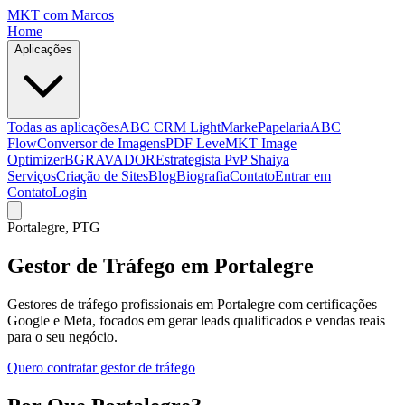
MKT
com Marcos
Home
Aplicações
Todas as aplicações
ABC CRM Light
MarkePapelaria
ABC
Flow
Conversor de Imagens
PDF Leve
MKT Image
Optimizer
BGRAVADOR
Estrategista PvP Shaiya
Serviços
Criação de Sites
Blog
Biografia
Contato
Entrar em
Contato
Login
Portalegre
, PTG
Gestor de Tráfego em Portalegre
Gestores de tráfego profissionais em Portalegre com certificações
Google e Meta, focados em gerar leads qualificados e vendas reais
para o seu negócio.
Quero contratar gestor de tráfego