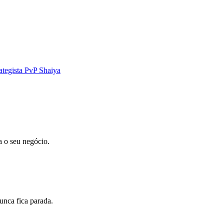
ategista PvP Shaiya
a o seu negócio.
unca fica parada.