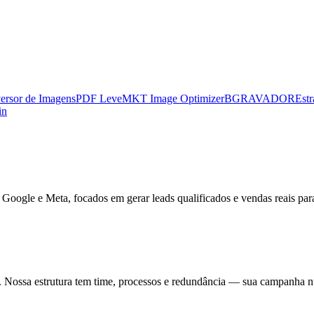
ersor de Imagens
PDF Leve
MKT Image Optimizer
BGRAVADOR
Estr
in
 Google e Meta, focados em gerar leads qualificados e vendas reais par
. Nossa estrutura tem time, processos e redundância — sua campanha n