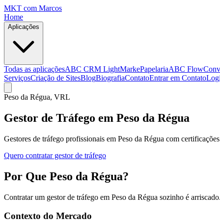
MKT
com Marcos
Home
Aplicações
Todas as aplicações
ABC CRM Light
MarkePapelaria
ABC Flow
Conv
Serviços
Criação de Sites
Blog
Biografia
Contato
Entrar em Contato
Log
Peso da Régua
, VRL
Gestor de Tráfego em Peso da Régua
Gestores de tráfego profissionais em Peso da Régua com certificações
Quero contratar gestor de tráfego
Por Que Peso da Régua?
Contratar um gestor de tráfego em Peso da Régua sozinho é arriscado
Contexto do Mercado