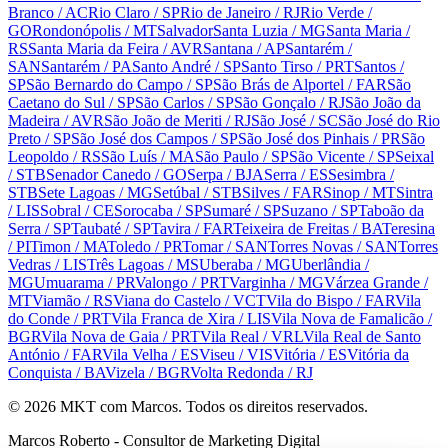
Branco
/ AC
Rio Claro
/ SP
Rio de Janeiro
/ RJ
Rio Verde
/
GO
Rondonópolis
/ MT
Salvador
Santa Luzia
/ MG
Santa Maria
/
RS
Santa Maria da Feira
/ AVR
Santana
/ AP
Santarém
/
SAN
Santarém
/ PA
Santo André
/ SP
Santo Tirso
/ PRT
Santos
/
SP
São Bernardo do Campo
/ SP
São Brás de Alportel
/ FAR
São
Caetano do Sul
/ SP
São Carlos
/ SP
São Gonçalo
/ RJ
São João da
Madeira
/ AVR
São João de Meriti
/ RJ
São José
/ SC
São José do Rio
Preto
/ SP
São José dos Campos
/ SP
São José dos Pinhais
/ PR
São
Leopoldo
/ RS
São Luís
/ MA
São Paulo
/ SP
São Vicente
/ SP
Seixal
/ STB
Senador Canedo
/ GO
Serpa
/ BJA
Serra
/ ES
Sesimbra
/
STB
Sete Lagoas
/ MG
Setúbal
/ STB
Silves
/ FAR
Sinop
/ MT
Sintra
/ LIS
Sobral
/ CE
Sorocaba
/ SP
Sumaré
/ SP
Suzano
/ SP
Taboão da
Serra
/ SP
Taubaté
/ SP
Tavira
/ FAR
Teixeira de Freitas
/ BA
Teresina
/ PI
Timon
/ MA
Toledo
/ PR
Tomar
/ SAN
Torres Novas
/ SAN
Torres
Vedras
/ LIS
Três Lagoas
/ MS
Uberaba
/ MG
Uberlândia
/
MG
Umuarama
/ PR
Valongo
/ PRT
Varginha
/ MG
Várzea Grande
/
MT
Viamão
/ RS
Viana do Castelo
/ VCT
Vila do Bispo
/ FAR
Vila
do Conde
/ PRT
Vila Franca de Xira
/ LIS
Vila Nova de Famalicão
/
BGR
Vila Nova de Gaia
/ PRT
Vila Real
/ VRL
Vila Real de Santo
António
/ FAR
Vila Velha
/ ES
Viseu
/ VIS
Vitória
/ ES
Vitória da
Conquista
/ BA
Vizela
/ BGR
Volta Redonda
/ RJ
©
2026
MKT com Marcos. Todos os direitos reservados.
Marcos Roberto - Consultor de Marketing Digital