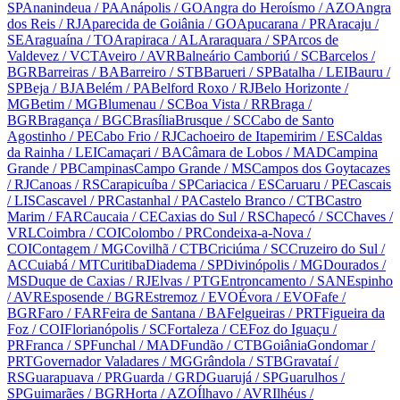
SP
Ananindeua
/ PA
Anápolis
/ GO
Angra do Heroísmo
/ AZO
Angra
dos Reis
/ RJ
Aparecida de Goiânia
/ GO
Apucarana
/ PR
Aracaju
/
SE
Araguaína
/ TO
Arapiraca
/ AL
Araraquara
/ SP
Arcos de
Valdevez
/ VCT
Aveiro
/ AVR
Balneário Camboriú
/ SC
Barcelos
/
BGR
Barreiras
/ BA
Barreiro
/ STB
Barueri
/ SP
Batalha
/ LEI
Bauru
/
SP
Beja
/ BJA
Belém
/ PA
Belford Roxo
/ RJ
Belo Horizonte
/
MG
Betim
/ MG
Blumenau
/ SC
Boa Vista
/ RR
Braga
/
BGR
Bragança
/ BGC
Brasília
Brusque
/ SC
Cabo de Santo
Agostinho
/ PE
Cabo Frio
/ RJ
Cachoeiro de Itapemirim
/ ES
Caldas
da Rainha
/ LEI
Camaçari
/ BA
Câmara de Lobos
/ MAD
Campina
Grande
/ PB
Campinas
Campo Grande
/ MS
Campos dos Goytacazes
/ RJ
Canoas
/ RS
Carapicuíba
/ SP
Cariacica
/ ES
Caruaru
/ PE
Cascais
/ LIS
Cascavel
/ PR
Castanhal
/ PA
Castelo Branco
/ CTB
Castro
Marim
/ FAR
Caucaia
/ CE
Caxias do Sul
/ RS
Chapecó
/ SC
Chaves
/
VRL
Coimbra
/ COI
Colombo
/ PR
Condeixa-a-Nova
/
COI
Contagem
/ MG
Covilhã
/ CTB
Criciúma
/ SC
Cruzeiro do Sul
/
AC
Cuiabá
/ MT
Curitiba
Diadema
/ SP
Divinópolis
/ MG
Dourados
/
MS
Duque de Caxias
/ RJ
Elvas
/ PTG
Entroncamento
/ SAN
Espinho
/ AVR
Esposende
/ BGR
Estremoz
/ EVO
Évora
/ EVO
Fafe
/
BGR
Faro
/ FAR
Feira de Santana
/ BA
Felgueiras
/ PRT
Figueira da
Foz
/ COI
Florianópolis
/ SC
Fortaleza
/ CE
Foz do Iguaçu
/
PR
Franca
/ SP
Funchal
/ MAD
Fundão
/ CTB
Goiânia
Gondomar
/
PRT
Governador Valadares
/ MG
Grândola
/ STB
Gravataí
/
RS
Guarapuava
/ PR
Guarda
/ GRD
Guarujá
/ SP
Guarulhos
/
SP
Guimarães
/ BGR
Horta
/ AZO
Ílhavo
/ AVR
Ilhéus
/