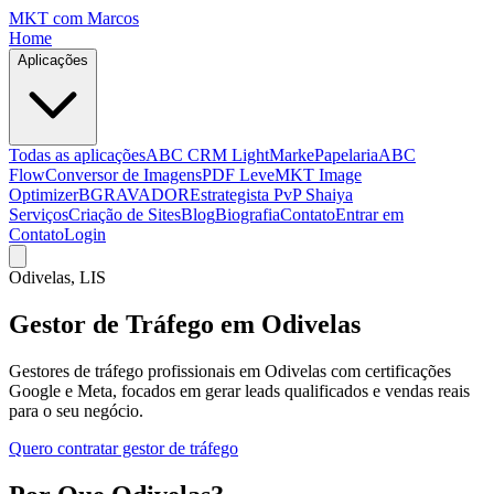
MKT
com Marcos
Home
Aplicações
Todas as aplicações
ABC CRM Light
MarkePapelaria
ABC
Flow
Conversor de Imagens
PDF Leve
MKT Image
Optimizer
BGRAVADOR
Estrategista PvP Shaiya
Serviços
Criação de Sites
Blog
Biografia
Contato
Entrar em
Contato
Login
Odivelas
, LIS
Gestor de Tráfego em Odivelas
Gestores de tráfego profissionais em Odivelas com certificações
Google e Meta, focados em gerar leads qualificados e vendas reais
para o seu negócio.
Quero contratar gestor de tráfego