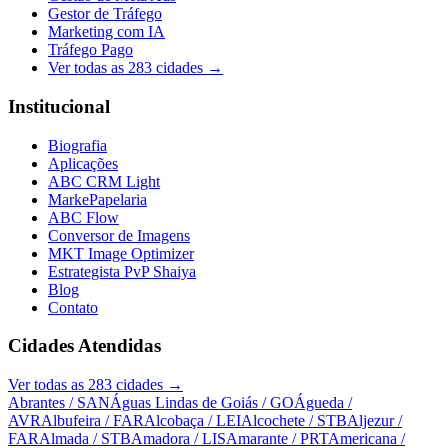
Gestor de Tráfego
Marketing com IA
Tráfego Pago
Ver todas as
283
cidades →
Institucional
Biografia
Aplicações
ABC CRM Light
MarkePapelaria
ABC Flow
Conversor de Imagens
MKT Image Optimizer
Estrategista PvP Shaiya
Blog
Contato
Cidades Atendidas
Ver todas as
283
cidades →
Abrantes
/ SAN
Águas Lindas de Goiás
/ GO
Águeda
/
AVR
Albufeira
/ FAR
Alcobaça
/ LEI
Alcochete
/ STB
Aljezur
/
FAR
Almada
/ STB
Amadora
/ LIS
Amarante
/ PRT
Americana
/