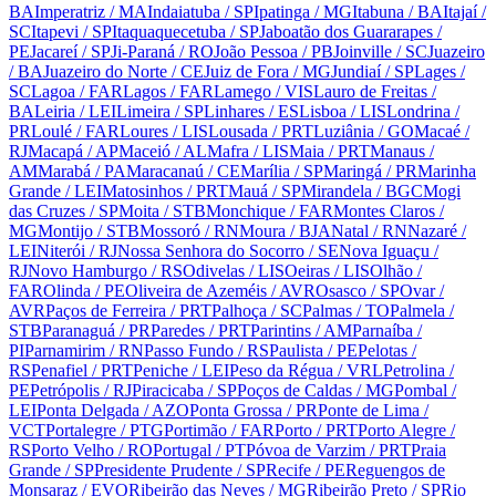
BA
Imperatriz
/ MA
Indaiatuba
/ SP
Ipatinga
/ MG
Itabuna
/ BA
Itajaí
/
SC
Itapevi
/ SP
Itaquaquecetuba
/ SP
Jaboatão dos Guararapes
/
PE
Jacareí
/ SP
Ji-Paraná
/ RO
João Pessoa
/ PB
Joinville
/ SC
Juazeiro
/ BA
Juazeiro do Norte
/ CE
Juiz de Fora
/ MG
Jundiaí
/ SP
Lages
/
SC
Lagoa
/ FAR
Lagos
/ FAR
Lamego
/ VIS
Lauro de Freitas
/
BA
Leiria
/ LEI
Limeira
/ SP
Linhares
/ ES
Lisboa
/ LIS
Londrina
/
PR
Loulé
/ FAR
Loures
/ LIS
Lousada
/ PRT
Luziânia
/ GO
Macaé
/
RJ
Macapá
/ AP
Maceió
/ AL
Mafra
/ LIS
Maia
/ PRT
Manaus
/
AM
Marabá
/ PA
Maracanaú
/ CE
Marília
/ SP
Maringá
/ PR
Marinha
Grande
/ LEI
Matosinhos
/ PRT
Mauá
/ SP
Mirandela
/ BGC
Mogi
das Cruzes
/ SP
Moita
/ STB
Monchique
/ FAR
Montes Claros
/
MG
Montijo
/ STB
Mossoró
/ RN
Moura
/ BJA
Natal
/ RN
Nazaré
/
LEI
Niterói
/ RJ
Nossa Senhora do Socorro
/ SE
Nova Iguaçu
/
RJ
Novo Hamburgo
/ RS
Odivelas
/ LIS
Oeiras
/ LIS
Olhão
/
FAR
Olinda
/ PE
Oliveira de Azeméis
/ AVR
Osasco
/ SP
Ovar
/
AVR
Paços de Ferreira
/ PRT
Palhoça
/ SC
Palmas
/ TO
Palmela
/
STB
Paranaguá
/ PR
Paredes
/ PRT
Parintins
/ AM
Parnaíba
/
PI
Parnamirim
/ RN
Passo Fundo
/ RS
Paulista
/ PE
Pelotas
/
RS
Penafiel
/ PRT
Peniche
/ LEI
Peso da Régua
/ VRL
Petrolina
/
PE
Petrópolis
/ RJ
Piracicaba
/ SP
Poços de Caldas
/ MG
Pombal
/
LEI
Ponta Delgada
/ AZO
Ponta Grossa
/ PR
Ponte de Lima
/
VCT
Portalegre
/ PTG
Portimão
/ FAR
Porto
/ PRT
Porto Alegre
/
RS
Porto Velho
/ RO
Portugal
/ PT
Póvoa de Varzim
/ PRT
Praia
Grande
/ SP
Presidente Prudente
/ SP
Recife
/ PE
Reguengos de
Monsaraz
/ EVO
Ribeirão das Neves
/ MG
Ribeirão Preto
/ SP
Rio