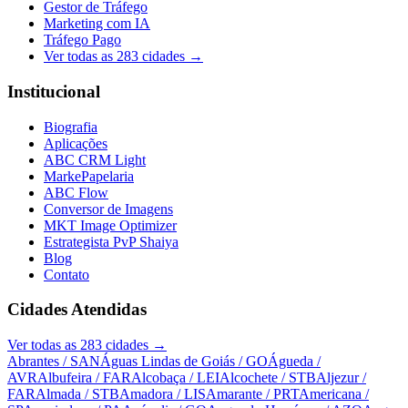
Gestor de Tráfego
Marketing com IA
Tráfego Pago
Ver todas as
283
cidades →
Institucional
Biografia
Aplicações
ABC CRM Light
MarkePapelaria
ABC Flow
Conversor de Imagens
MKT Image Optimizer
Estrategista PvP Shaiya
Blog
Contato
Cidades Atendidas
Ver todas as
283
cidades →
Abrantes
/ SAN
Águas Lindas de Goiás
/ GO
Águeda
/
AVR
Albufeira
/ FAR
Alcobaça
/ LEI
Alcochete
/ STB
Aljezur
/
FAR
Almada
/ STB
Amadora
/ LIS
Amarante
/ PRT
Americana
/