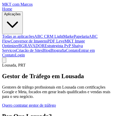
MKT
com Marcos
Home
Aplicações
Todas as aplicações
ABC CRM Light
MarkePapelaria
ABC
Flow
Conversor de Imagens
PDF Leve
MKT Image
Optimizer
BGRAVADOR
Estrategista PvP Shaiya
Serviços
Criação de Sites
Blog
Biografia
Contato
Entrar em
Contato
Login
Lousada
, PRT
Gestor de Tráfego em Lousada
Gestores de tráfego profissionais em Lousada com certificações
Google e Meta, focados em gerar leads qualificados e vendas reais
para o seu negócio.
Quero contratar gestor de tráfego