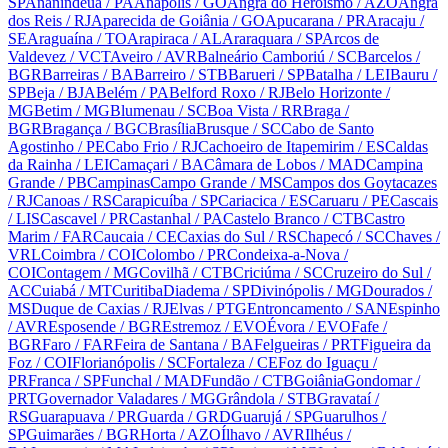
SP
Ananindeua
/ PA
Anápolis
/ GO
Angra do Heroísmo
/ AZO
Angra
dos Reis
/ RJ
Aparecida de Goiânia
/ GO
Apucarana
/ PR
Aracaju
/
SE
Araguaína
/ TO
Arapiraca
/ AL
Araraquara
/ SP
Arcos de
Valdevez
/ VCT
Aveiro
/ AVR
Balneário Camboriú
/ SC
Barcelos
/
BGR
Barreiras
/ BA
Barreiro
/ STB
Barueri
/ SP
Batalha
/ LEI
Bauru
/
SP
Beja
/ BJA
Belém
/ PA
Belford Roxo
/ RJ
Belo Horizonte
/
MG
Betim
/ MG
Blumenau
/ SC
Boa Vista
/ RR
Braga
/
BGR
Bragança
/ BGC
Brasília
Brusque
/ SC
Cabo de Santo
Agostinho
/ PE
Cabo Frio
/ RJ
Cachoeiro de Itapemirim
/ ES
Caldas
da Rainha
/ LEI
Camaçari
/ BA
Câmara de Lobos
/ MAD
Campina
Grande
/ PB
Campinas
Campo Grande
/ MS
Campos dos Goytacazes
/ RJ
Canoas
/ RS
Carapicuíba
/ SP
Cariacica
/ ES
Caruaru
/ PE
Cascais
/ LIS
Cascavel
/ PR
Castanhal
/ PA
Castelo Branco
/ CTB
Castro
Marim
/ FAR
Caucaia
/ CE
Caxias do Sul
/ RS
Chapecó
/ SC
Chaves
/
VRL
Coimbra
/ COI
Colombo
/ PR
Condeixa-a-Nova
/
COI
Contagem
/ MG
Covilhã
/ CTB
Criciúma
/ SC
Cruzeiro do Sul
/
AC
Cuiabá
/ MT
Curitiba
Diadema
/ SP
Divinópolis
/ MG
Dourados
/
MS
Duque de Caxias
/ RJ
Elvas
/ PTG
Entroncamento
/ SAN
Espinho
/ AVR
Esposende
/ BGR
Estremoz
/ EVO
Évora
/ EVO
Fafe
/
BGR
Faro
/ FAR
Feira de Santana
/ BA
Felgueiras
/ PRT
Figueira da
Foz
/ COI
Florianópolis
/ SC
Fortaleza
/ CE
Foz do Iguaçu
/
PR
Franca
/ SP
Funchal
/ MAD
Fundão
/ CTB
Goiânia
Gondomar
/
PRT
Governador Valadares
/ MG
Grândola
/ STB
Gravataí
/
RS
Guarapuava
/ PR
Guarda
/ GRD
Guarujá
/ SP
Guarulhos
/
SP
Guimarães
/ BGR
Horta
/ AZO
Ílhavo
/ AVR
Ilhéus
/