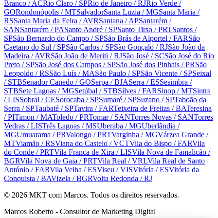
Branco
/ AC
Rio Claro
/ SP
Rio de Janeiro
/ RJ
Rio Verde
/
GO
Rondonópolis
/ MT
Salvador
Santa Luzia
/ MG
Santa Maria
/
RS
Santa Maria da Feira
/ AVR
Santana
/ AP
Santarém
/
SAN
Santarém
/ PA
Santo André
/ SP
Santo Tirso
/ PRT
Santos
/
SP
São Bernardo do Campo
/ SP
São Brás de Alportel
/ FAR
São
Caetano do Sul
/ SP
São Carlos
/ SP
São Gonçalo
/ RJ
São João da
Madeira
/ AVR
São João de Meriti
/ RJ
São José
/ SC
São José do Rio
Preto
/ SP
São José dos Campos
/ SP
São José dos Pinhais
/ PR
São
Leopoldo
/ RS
São Luís
/ MA
São Paulo
/ SP
São Vicente
/ SP
Seixal
/ STB
Senador Canedo
/ GO
Serpa
/ BJA
Serra
/ ES
Sesimbra
/
STB
Sete Lagoas
/ MG
Setúbal
/ STB
Silves
/ FAR
Sinop
/ MT
Sintra
/ LIS
Sobral
/ CE
Sorocaba
/ SP
Sumaré
/ SP
Suzano
/ SP
Taboão da
Serra
/ SP
Taubaté
/ SP
Tavira
/ FAR
Teixeira de Freitas
/ BA
Teresina
/ PI
Timon
/ MA
Toledo
/ PR
Tomar
/ SAN
Torres Novas
/ SAN
Torres
Vedras
/ LIS
Três Lagoas
/ MS
Uberaba
/ MG
Uberlândia
/
MG
Umuarama
/ PR
Valongo
/ PRT
Varginha
/ MG
Várzea Grande
/
MT
Viamão
/ RS
Viana do Castelo
/ VCT
Vila do Bispo
/ FAR
Vila
do Conde
/ PRT
Vila Franca de Xira
/ LIS
Vila Nova de Famalicão
/
BGR
Vila Nova de Gaia
/ PRT
Vila Real
/ VRL
Vila Real de Santo
António
/ FAR
Vila Velha
/ ES
Viseu
/ VIS
Vitória
/ ES
Vitória da
Conquista
/ BA
Vizela
/ BGR
Volta Redonda
/ RJ
©
2026
MKT com Marcos. Todos os direitos reservados.
Marcos Roberto - Consultor de Marketing Digital