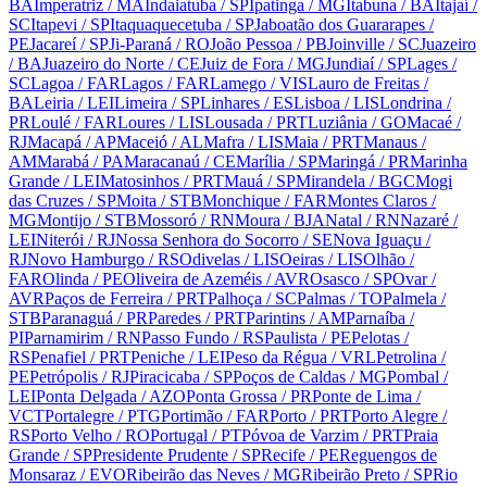
BA
Imperatriz
/ MA
Indaiatuba
/ SP
Ipatinga
/ MG
Itabuna
/ BA
Itajaí
/
SC
Itapevi
/ SP
Itaquaquecetuba
/ SP
Jaboatão dos Guararapes
/
PE
Jacareí
/ SP
Ji-Paraná
/ RO
João Pessoa
/ PB
Joinville
/ SC
Juazeiro
/ BA
Juazeiro do Norte
/ CE
Juiz de Fora
/ MG
Jundiaí
/ SP
Lages
/
SC
Lagoa
/ FAR
Lagos
/ FAR
Lamego
/ VIS
Lauro de Freitas
/
BA
Leiria
/ LEI
Limeira
/ SP
Linhares
/ ES
Lisboa
/ LIS
Londrina
/
PR
Loulé
/ FAR
Loures
/ LIS
Lousada
/ PRT
Luziânia
/ GO
Macaé
/
RJ
Macapá
/ AP
Maceió
/ AL
Mafra
/ LIS
Maia
/ PRT
Manaus
/
AM
Marabá
/ PA
Maracanaú
/ CE
Marília
/ SP
Maringá
/ PR
Marinha
Grande
/ LEI
Matosinhos
/ PRT
Mauá
/ SP
Mirandela
/ BGC
Mogi
das Cruzes
/ SP
Moita
/ STB
Monchique
/ FAR
Montes Claros
/
MG
Montijo
/ STB
Mossoró
/ RN
Moura
/ BJA
Natal
/ RN
Nazaré
/
LEI
Niterói
/ RJ
Nossa Senhora do Socorro
/ SE
Nova Iguaçu
/
RJ
Novo Hamburgo
/ RS
Odivelas
/ LIS
Oeiras
/ LIS
Olhão
/
FAR
Olinda
/ PE
Oliveira de Azeméis
/ AVR
Osasco
/ SP
Ovar
/
AVR
Paços de Ferreira
/ PRT
Palhoça
/ SC
Palmas
/ TO
Palmela
/
STB
Paranaguá
/ PR
Paredes
/ PRT
Parintins
/ AM
Parnaíba
/
PI
Parnamirim
/ RN
Passo Fundo
/ RS
Paulista
/ PE
Pelotas
/
RS
Penafiel
/ PRT
Peniche
/ LEI
Peso da Régua
/ VRL
Petrolina
/
PE
Petrópolis
/ RJ
Piracicaba
/ SP
Poços de Caldas
/ MG
Pombal
/
LEI
Ponta Delgada
/ AZO
Ponta Grossa
/ PR
Ponte de Lima
/
VCT
Portalegre
/ PTG
Portimão
/ FAR
Porto
/ PRT
Porto Alegre
/
RS
Porto Velho
/ RO
Portugal
/ PT
Póvoa de Varzim
/ PRT
Praia
Grande
/ SP
Presidente Prudente
/ SP
Recife
/ PE
Reguengos de
Monsaraz
/ EVO
Ribeirão das Neves
/ MG
Ribeirão Preto
/ SP
Rio