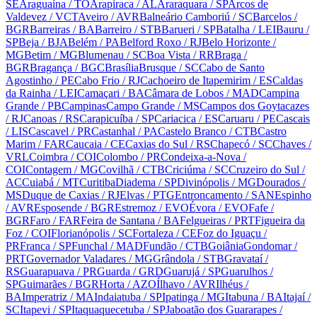
SE
Araguaína
/ TO
Arapiraca
/ AL
Araraquara
/ SP
Arcos de
Valdevez
/ VCT
Aveiro
/ AVR
Balneário Camboriú
/ SC
Barcelos
/
BGR
Barreiras
/ BA
Barreiro
/ STB
Barueri
/ SP
Batalha
/ LEI
Bauru
/
SP
Beja
/ BJA
Belém
/ PA
Belford Roxo
/ RJ
Belo Horizonte
/
MG
Betim
/ MG
Blumenau
/ SC
Boa Vista
/ RR
Braga
/
BGR
Bragança
/ BGC
Brasília
Brusque
/ SC
Cabo de Santo
Agostinho
/ PE
Cabo Frio
/ RJ
Cachoeiro de Itapemirim
/ ES
Caldas
da Rainha
/ LEI
Camaçari
/ BA
Câmara de Lobos
/ MAD
Campina
Grande
/ PB
Campinas
Campo Grande
/ MS
Campos dos Goytacazes
/ RJ
Canoas
/ RS
Carapicuíba
/ SP
Cariacica
/ ES
Caruaru
/ PE
Cascais
/ LIS
Cascavel
/ PR
Castanhal
/ PA
Castelo Branco
/ CTB
Castro
Marim
/ FAR
Caucaia
/ CE
Caxias do Sul
/ RS
Chapecó
/ SC
Chaves
/
VRL
Coimbra
/ COI
Colombo
/ PR
Condeixa-a-Nova
/
COI
Contagem
/ MG
Covilhã
/ CTB
Criciúma
/ SC
Cruzeiro do Sul
/
AC
Cuiabá
/ MT
Curitiba
Diadema
/ SP
Divinópolis
/ MG
Dourados
/
MS
Duque de Caxias
/ RJ
Elvas
/ PTG
Entroncamento
/ SAN
Espinho
/ AVR
Esposende
/ BGR
Estremoz
/ EVO
Évora
/ EVO
Fafe
/
BGR
Faro
/ FAR
Feira de Santana
/ BA
Felgueiras
/ PRT
Figueira da
Foz
/ COI
Florianópolis
/ SC
Fortaleza
/ CE
Foz do Iguaçu
/
PR
Franca
/ SP
Funchal
/ MAD
Fundão
/ CTB
Goiânia
Gondomar
/
PRT
Governador Valadares
/ MG
Grândola
/ STB
Gravataí
/
RS
Guarapuava
/ PR
Guarda
/ GRD
Guarujá
/ SP
Guarulhos
/
SP
Guimarães
/ BGR
Horta
/ AZO
Ílhavo
/ AVR
Ilhéus
/
BA
Imperatriz
/ MA
Indaiatuba
/ SP
Ipatinga
/ MG
Itabuna
/ BA
Itajaí
/
SC
Itapevi
/ SP
Itaquaquecetuba
/ SP
Jaboatão dos Guararapes
/