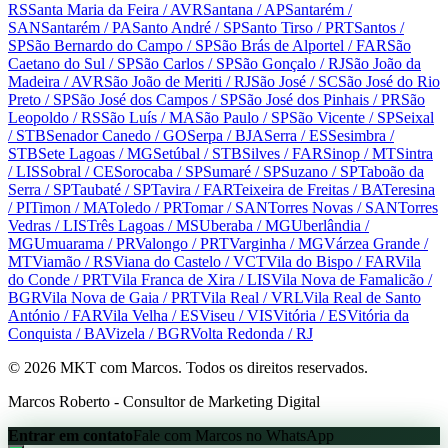
RS
Santa Maria da Feira
/ AVR
Santana
/ AP
Santarém
/
SAN
Santarém
/ PA
Santo André
/ SP
Santo Tirso
/ PRT
Santos
/
SP
São Bernardo do Campo
/ SP
São Brás de Alportel
/ FAR
São
Caetano do Sul
/ SP
São Carlos
/ SP
São Gonçalo
/ RJ
São João da
Madeira
/ AVR
São João de Meriti
/ RJ
São José
/ SC
São José do Rio
Preto
/ SP
São José dos Campos
/ SP
São José dos Pinhais
/ PR
São
Leopoldo
/ RS
São Luís
/ MA
São Paulo
/ SP
São Vicente
/ SP
Seixal
/ STB
Senador Canedo
/ GO
Serpa
/ BJA
Serra
/ ES
Sesimbra
/
STB
Sete Lagoas
/ MG
Setúbal
/ STB
Silves
/ FAR
Sinop
/ MT
Sintra
/ LIS
Sobral
/ CE
Sorocaba
/ SP
Sumaré
/ SP
Suzano
/ SP
Taboão da
Serra
/ SP
Taubaté
/ SP
Tavira
/ FAR
Teixeira de Freitas
/ BA
Teresina
/ PI
Timon
/ MA
Toledo
/ PR
Tomar
/ SAN
Torres Novas
/ SAN
Torres
Vedras
/ LIS
Três Lagoas
/ MS
Uberaba
/ MG
Uberlândia
/
MG
Umuarama
/ PR
Valongo
/ PRT
Varginha
/ MG
Várzea Grande
/
MT
Viamão
/ RS
Viana do Castelo
/ VCT
Vila do Bispo
/ FAR
Vila
do Conde
/ PRT
Vila Franca de Xira
/ LIS
Vila Nova de Famalicão
/
BGR
Vila Nova de Gaia
/ PRT
Vila Real
/ VRL
Vila Real de Santo
António
/ FAR
Vila Velha
/ ES
Viseu
/ VIS
Vitória
/ ES
Vitória da
Conquista
/ BA
Vizela
/ BGR
Volta Redonda
/ RJ
©
2026
MKT com Marcos. Todos os direitos reservados.
Marcos Roberto - Consultor de Marketing Digital
Entrar em contato
Fale com Marcos no WhatsApp