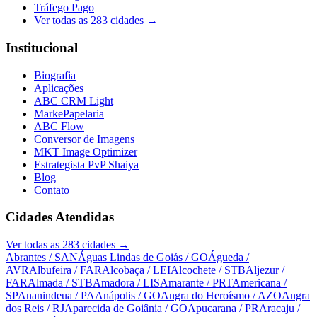
Tráfego Pago
Ver todas as
283
cidades →
Institucional
Biografia
Aplicações
ABC CRM Light
MarkePapelaria
ABC Flow
Conversor de Imagens
MKT Image Optimizer
Estrategista PvP Shaiya
Blog
Contato
Cidades Atendidas
Ver todas as
283
cidades →
Abrantes
/ SAN
Águas Lindas de Goiás
/ GO
Águeda
/
AVR
Albufeira
/ FAR
Alcobaça
/ LEI
Alcochete
/ STB
Aljezur
/
FAR
Almada
/ STB
Amadora
/ LIS
Amarante
/ PRT
Americana
/
SP
Ananindeua
/ PA
Anápolis
/ GO
Angra do Heroísmo
/ AZO
Angra
dos Reis
/ RJ
Aparecida de Goiânia
/ GO
Apucarana
/ PR
Aracaju
/