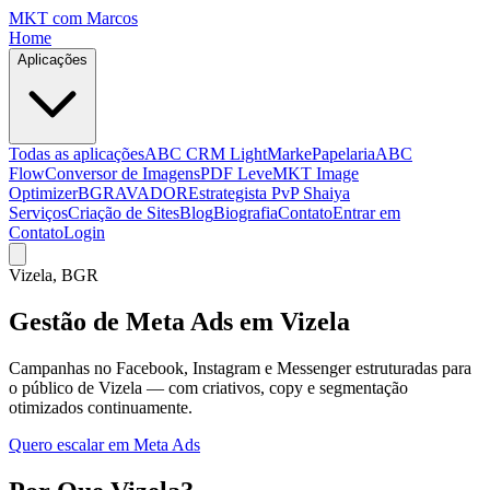
MKT
com Marcos
Home
Aplicações
Todas as aplicações
ABC CRM Light
MarkePapelaria
ABC
Flow
Conversor de Imagens
PDF Leve
MKT Image
Optimizer
BGRAVADOR
Estrategista PvP Shaiya
Serviços
Criação de Sites
Blog
Biografia
Contato
Entrar em
Contato
Login
Vizela
, BGR
Gestão de Meta Ads em Vizela
Campanhas no Facebook, Instagram e Messenger estruturadas para
o público de Vizela — com criativos, copy e segmentação
otimizados continuamente.
Quero escalar em Meta Ads