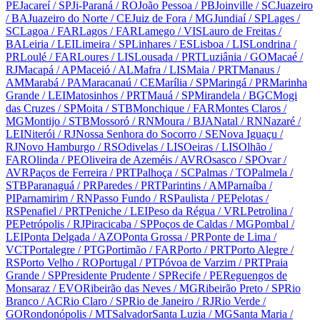
PE
Jacareí
/ SP
Ji-Paraná
/ RO
João Pessoa
/ PB
Joinville
/ SC
Juazeiro
/ BA
Juazeiro do Norte
/ CE
Juiz de Fora
/ MG
Jundiaí
/ SP
Lages
/
SC
Lagoa
/ FAR
Lagos
/ FAR
Lamego
/ VIS
Lauro de Freitas
/
BA
Leiria
/ LEI
Limeira
/ SP
Linhares
/ ES
Lisboa
/ LIS
Londrina
/
PR
Loulé
/ FAR
Loures
/ LIS
Lousada
/ PRT
Luziânia
/ GO
Macaé
/
RJ
Macapá
/ AP
Maceió
/ AL
Mafra
/ LIS
Maia
/ PRT
Manaus
/
AM
Marabá
/ PA
Maracanaú
/ CE
Marília
/ SP
Maringá
/ PR
Marinha
Grande
/ LEI
Matosinhos
/ PRT
Mauá
/ SP
Mirandela
/ BGC
Mogi
das Cruzes
/ SP
Moita
/ STB
Monchique
/ FAR
Montes Claros
/
MG
Montijo
/ STB
Mossoró
/ RN
Moura
/ BJA
Natal
/ RN
Nazaré
/
LEI
Niterói
/ RJ
Nossa Senhora do Socorro
/ SE
Nova Iguaçu
/
RJ
Novo Hamburgo
/ RS
Odivelas
/ LIS
Oeiras
/ LIS
Olhão
/
FAR
Olinda
/ PE
Oliveira de Azeméis
/ AVR
Osasco
/ SP
Ovar
/
AVR
Paços de Ferreira
/ PRT
Palhoça
/ SC
Palmas
/ TO
Palmela
/
STB
Paranaguá
/ PR
Paredes
/ PRT
Parintins
/ AM
Parnaíba
/
PI
Parnamirim
/ RN
Passo Fundo
/ RS
Paulista
/ PE
Pelotas
/
RS
Penafiel
/ PRT
Peniche
/ LEI
Peso da Régua
/ VRL
Petrolina
/
PE
Petrópolis
/ RJ
Piracicaba
/ SP
Poços de Caldas
/ MG
Pombal
/
LEI
Ponta Delgada
/ AZO
Ponta Grossa
/ PR
Ponte de Lima
/
VCT
Portalegre
/ PTG
Portimão
/ FAR
Porto
/ PRT
Porto Alegre
/
RS
Porto Velho
/ RO
Portugal
/ PT
Póvoa de Varzim
/ PRT
Praia
Grande
/ SP
Presidente Prudente
/ SP
Recife
/ PE
Reguengos de
Monsaraz
/ EVO
Ribeirão das Neves
/ MG
Ribeirão Preto
/ SP
Rio
Branco
/ AC
Rio Claro
/ SP
Rio de Janeiro
/ RJ
Rio Verde
/
GO
Rondonópolis
/ MT
Salvador
Santa Luzia
/ MG
Santa Maria
/