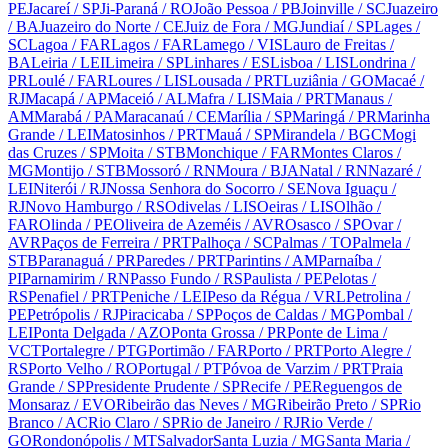
PE
Jacareí
/ SP
Ji-Paraná
/ RO
João Pessoa
/ PB
Joinville
/ SC
Juazeiro
/ BA
Juazeiro do Norte
/ CE
Juiz de Fora
/ MG
Jundiaí
/ SP
Lages
/
SC
Lagoa
/ FAR
Lagos
/ FAR
Lamego
/ VIS
Lauro de Freitas
/
BA
Leiria
/ LEI
Limeira
/ SP
Linhares
/ ES
Lisboa
/ LIS
Londrina
/
PR
Loulé
/ FAR
Loures
/ LIS
Lousada
/ PRT
Luziânia
/ GO
Macaé
/
RJ
Macapá
/ AP
Maceió
/ AL
Mafra
/ LIS
Maia
/ PRT
Manaus
/
AM
Marabá
/ PA
Maracanaú
/ CE
Marília
/ SP
Maringá
/ PR
Marinha
Grande
/ LEI
Matosinhos
/ PRT
Mauá
/ SP
Mirandela
/ BGC
Mogi
das Cruzes
/ SP
Moita
/ STB
Monchique
/ FAR
Montes Claros
/
MG
Montijo
/ STB
Mossoró
/ RN
Moura
/ BJA
Natal
/ RN
Nazaré
/
LEI
Niterói
/ RJ
Nossa Senhora do Socorro
/ SE
Nova Iguaçu
/
RJ
Novo Hamburgo
/ RS
Odivelas
/ LIS
Oeiras
/ LIS
Olhão
/
FAR
Olinda
/ PE
Oliveira de Azeméis
/ AVR
Osasco
/ SP
Ovar
/
AVR
Paços de Ferreira
/ PRT
Palhoça
/ SC
Palmas
/ TO
Palmela
/
STB
Paranaguá
/ PR
Paredes
/ PRT
Parintins
/ AM
Parnaíba
/
PI
Parnamirim
/ RN
Passo Fundo
/ RS
Paulista
/ PE
Pelotas
/
RS
Penafiel
/ PRT
Peniche
/ LEI
Peso da Régua
/ VRL
Petrolina
/
PE
Petrópolis
/ RJ
Piracicaba
/ SP
Poços de Caldas
/ MG
Pombal
/
LEI
Ponta Delgada
/ AZO
Ponta Grossa
/ PR
Ponte de Lima
/
VCT
Portalegre
/ PTG
Portimão
/ FAR
Porto
/ PRT
Porto Alegre
/
RS
Porto Velho
/ RO
Portugal
/ PT
Póvoa de Varzim
/ PRT
Praia
Grande
/ SP
Presidente Prudente
/ SP
Recife
/ PE
Reguengos de
Monsaraz
/ EVO
Ribeirão das Neves
/ MG
Ribeirão Preto
/ SP
Rio
Branco
/ AC
Rio Claro
/ SP
Rio de Janeiro
/ RJ
Rio Verde
/
GO
Rondonópolis
/ MT
Salvador
Santa Luzia
/ MG
Santa Maria
/