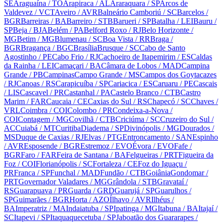
SE
Araguaína
/ TO
Arapiraca
/ AL
Araraquara
/ SP
Arcos de
Valdevez
/ VCT
Aveiro
/ AVR
Balneário Camboriú
/ SC
Barcelos
/
BGR
Barreiras
/ BA
Barreiro
/ STB
Barueri
/ SP
Batalha
/ LEI
Bauru
/
SP
Beja
/ BJA
Belém
/ PA
Belford Roxo
/ RJ
Belo Horizonte
/
MG
Betim
/ MG
Blumenau
/ SC
Boa Vista
/ RR
Braga
/
BGR
Bragança
/ BGC
Brasília
Brusque
/ SC
Cabo de Santo
Agostinho
/ PE
Cabo Frio
/ RJ
Cachoeiro de Itapemirim
/ ES
Caldas
da Rainha
/ LEI
Camaçari
/ BA
Câmara de Lobos
/ MAD
Campina
Grande
/ PB
Campinas
Campo Grande
/ MS
Campos dos Goytacazes
/ RJ
Canoas
/ RS
Carapicuíba
/ SP
Cariacica
/ ES
Caruaru
/ PE
Cascais
/ LIS
Cascavel
/ PR
Castanhal
/ PA
Castelo Branco
/ CTB
Castro
Marim
/ FAR
Caucaia
/ CE
Caxias do Sul
/ RS
Chapecó
/ SC
Chaves
/
VRL
Coimbra
/ COI
Colombo
/ PR
Condeixa-a-Nova
/
COI
Contagem
/ MG
Covilhã
/ CTB
Criciúma
/ SC
Cruzeiro do Sul
/
AC
Cuiabá
/ MT
Curitiba
Diadema
/ SP
Divinópolis
/ MG
Dourados
/
MS
Duque de Caxias
/ RJ
Elvas
/ PTG
Entroncamento
/ SAN
Espinho
/ AVR
Esposende
/ BGR
Estremoz
/ EVO
Évora
/ EVO
Fafe
/
BGR
Faro
/ FAR
Feira de Santana
/ BA
Felgueiras
/ PRT
Figueira da
Foz
/ COI
Florianópolis
/ SC
Fortaleza
/ CE
Foz do Iguaçu
/
PR
Franca
/ SP
Funchal
/ MAD
Fundão
/ CTB
Goiânia
Gondomar
/
PRT
Governador Valadares
/ MG
Grândola
/ STB
Gravataí
/
RS
Guarapuava
/ PR
Guarda
/ GRD
Guarujá
/ SP
Guarulhos
/
SP
Guimarães
/ BGR
Horta
/ AZO
Ílhavo
/ AVR
Ilhéus
/
BA
Imperatriz
/ MA
Indaiatuba
/ SP
Ipatinga
/ MG
Itabuna
/ BA
Itajaí
/
SC
Itapevi
/ SP
Itaquaquecetuba
/ SP
Jaboatão dos Guararapes
/