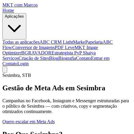
MKT
com Marcos
Home
Aplicações
Todas as aplicações
ABC CRM Light
MarkePapelaria
ABC
Flow
Conversor de Imagens
PDF Leve
MKT Image
Optimizer
BGRAVADOR
Estrategista PvP Shaiya
Serviços
Criação de Sites
Blog
Biografia
Contato
Entrar em
Contato
Login
Sesimbra
, STB
Gestão de Meta Ads em Sesimbra
Campanhas no Facebook, Instagram e Messenger estruturadas para
o público de Sesimbra — com criativos, copy e segmentação
otimizados continuamente.
Quero escalar em Meta Ads