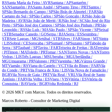
RS
Santa Maria da Feira
/ AVR
Santana
/ AP
Santarém
/
SAN
Santarém
/ PA
Santo André
/ SP
Santo Tirso
/ PRT
Santos
/
SP
São Bernardo do Campo
/ SP
São Brás de Alportel
/ FAR
São
Caetano do Sul
/ SP
São Carlos
/ SP
São Gonçalo
/ RJ
São João da
Madeira
/ AVR
São João de Meriti
/ RJ
São José
/ SC
São José do Rio
Preto
/ SP
São José dos Campos
/ SP
São José dos Pinhais
/ PR
São
Leopoldo
/ RS
São Luís
/ MA
São Paulo
/ SP
São Vicente
/ SP
Seixal
/ STB
Senador Canedo
/ GO
Serpa
/ BJA
Serra
/ ES
Sesimbra
/
STB
Sete Lagoas
/ MG
Setúbal
/ STB
Silves
/ FAR
Sinop
/ MT
Sintra
/ LIS
Sobral
/ CE
Sorocaba
/ SP
Sumaré
/ SP
Suzano
/ SP
Taboão da
Serra
/ SP
Taubaté
/ SP
Tavira
/ FAR
Teixeira de Freitas
/ BA
Teresina
/ PI
Timon
/ MA
Toledo
/ PR
Tomar
/ SAN
Torres Novas
/ SAN
Torres
Vedras
/ LIS
Três Lagoas
/ MS
Uberaba
/ MG
Uberlândia
/
MG
Umuarama
/ PR
Valongo
/ PRT
Varginha
/ MG
Várzea Grande
/
MT
Viamão
/ RS
Viana do Castelo
/ VCT
Vila do Bispo
/ FAR
Vila
do Conde
/ PRT
Vila Franca de Xira
/ LIS
Vila Nova de Famalicão
/
BGR
Vila Nova de Gaia
/ PRT
Vila Real
/ VRL
Vila Real de Santo
António
/ FAR
Vila Velha
/ ES
Viseu
/ VIS
Vitória
/ ES
Vitória da
Conquista
/ BA
Vizela
/ BGR
Volta Redonda
/ RJ
©
2026
MKT com Marcos. Todos os direitos reservados.
Marcos Roberto - Consultor de Marketing Digital
Entrar em contato
Fale com Marcos no WhatsApp