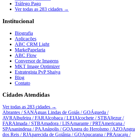
Tráfego Pago
Ver todas as
283
cidades →
Institucional
Biografia
Aplicações
ABC CRM Light
MarkePapelaria
ABC Flow
Conversor de Imagens
MKT Image Optimizer
Estrategista PvP Shaiya
Blog
Contato
Cidades Atendidas
Ver todas as
283
cidades →
Abrantes
/ SAN
Águas Lindas de Goiás
/ GO
Águeda
/
AVR
Albufeira
/ FAR
Alcobaça
/ LEI
Alcochete
/ STB
Aljezur
/
FAR
Almada
/ STB
Amadora
/ LIS
Amarante
/ PRT
Americana
/
SP
Ananindeua
/ PA
Anápolis
/ GO
Angra do Heroísmo
/ AZO
Angra
dos Reis
/ RJ
Aparecida de Goiânia
/ GO
Apucarana
/ PR
Aracaju
/