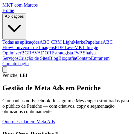
MKT
com Marcos
Home
Aplicações
Todas as aplicações
ABC CRM Light
MarkePapelaria
ABC
Flow
Conversor de Imagens
PDF Leve
MKT Image
Optimizer
BGRAVADOR
Estrategista PvP Shaiya
Serviços
Criação de Sites
Blog
Biografia
Contato
Entrar em
Contato
Login
Peniche
, LEI
Gestão de Meta Ads em Peniche
Campanhas no Facebook, Instagram e Messenger estruturadas para
o público de Peniche — com criativos, copy e segmentação
otimizados continuamente.
Quero escalar em Meta Ads