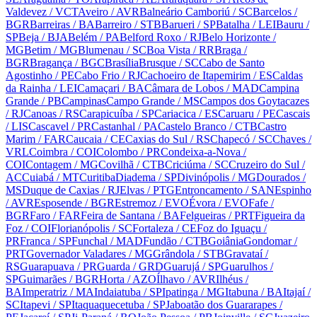
Valdevez
/ VCT
Aveiro
/ AVR
Balneário Camboriú
/ SC
Barcelos
/
BGR
Barreiras
/ BA
Barreiro
/ STB
Barueri
/ SP
Batalha
/ LEI
Bauru
/
SP
Beja
/ BJA
Belém
/ PA
Belford Roxo
/ RJ
Belo Horizonte
/
MG
Betim
/ MG
Blumenau
/ SC
Boa Vista
/ RR
Braga
/
BGR
Bragança
/ BGC
Brasília
Brusque
/ SC
Cabo de Santo
Agostinho
/ PE
Cabo Frio
/ RJ
Cachoeiro de Itapemirim
/ ES
Caldas
da Rainha
/ LEI
Camaçari
/ BA
Câmara de Lobos
/ MAD
Campina
Grande
/ PB
Campinas
Campo Grande
/ MS
Campos dos Goytacazes
/ RJ
Canoas
/ RS
Carapicuíba
/ SP
Cariacica
/ ES
Caruaru
/ PE
Cascais
/ LIS
Cascavel
/ PR
Castanhal
/ PA
Castelo Branco
/ CTB
Castro
Marim
/ FAR
Caucaia
/ CE
Caxias do Sul
/ RS
Chapecó
/ SC
Chaves
/
VRL
Coimbra
/ COI
Colombo
/ PR
Condeixa-a-Nova
/
COI
Contagem
/ MG
Covilhã
/ CTB
Criciúma
/ SC
Cruzeiro do Sul
/
AC
Cuiabá
/ MT
Curitiba
Diadema
/ SP
Divinópolis
/ MG
Dourados
/
MS
Duque de Caxias
/ RJ
Elvas
/ PTG
Entroncamento
/ SAN
Espinho
/ AVR
Esposende
/ BGR
Estremoz
/ EVO
Évora
/ EVO
Fafe
/
BGR
Faro
/ FAR
Feira de Santana
/ BA
Felgueiras
/ PRT
Figueira da
Foz
/ COI
Florianópolis
/ SC
Fortaleza
/ CE
Foz do Iguaçu
/
PR
Franca
/ SP
Funchal
/ MAD
Fundão
/ CTB
Goiânia
Gondomar
/
PRT
Governador Valadares
/ MG
Grândola
/ STB
Gravataí
/
RS
Guarapuava
/ PR
Guarda
/ GRD
Guarujá
/ SP
Guarulhos
/
SP
Guimarães
/ BGR
Horta
/ AZO
Ílhavo
/ AVR
Ilhéus
/
BA
Imperatriz
/ MA
Indaiatuba
/ SP
Ipatinga
/ MG
Itabuna
/ BA
Itajaí
/
SC
Itapevi
/ SP
Itaquaquecetuba
/ SP
Jaboatão dos Guararapes
/