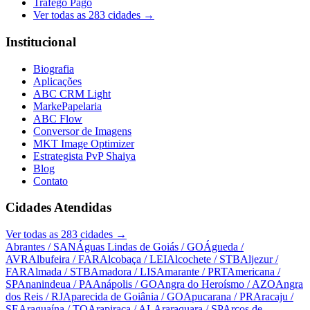
Tráfego Pago
Ver todas as
283
cidades →
Institucional
Biografia
Aplicações
ABC CRM Light
MarkePapelaria
ABC Flow
Conversor de Imagens
MKT Image Optimizer
Estrategista PvP Shaiya
Blog
Contato
Cidades Atendidas
Ver todas as
283
cidades →
Abrantes
/ SAN
Águas Lindas de Goiás
/ GO
Águeda
/
AVR
Albufeira
/ FAR
Alcobaça
/ LEI
Alcochete
/ STB
Aljezur
/
FAR
Almada
/ STB
Amadora
/ LIS
Amarante
/ PRT
Americana
/
SP
Ananindeua
/ PA
Anápolis
/ GO
Angra do Heroísmo
/ AZO
Angra
dos Reis
/ RJ
Aparecida de Goiânia
/ GO
Apucarana
/ PR
Aracaju
/
SE
Araguaína
/ TO
Arapiraca
/ AL
Araraquara
/ SP
Arcos de