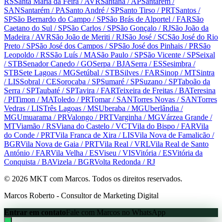
RS
Santa Maria da Feira
/ AVR
Santana
/ AP
Santarém
/
SAN
Santarém
/ PA
Santo André
/ SP
Santo Tirso
/ PRT
Santos
/
SP
São Bernardo do Campo
/ SP
São Brás de Alportel
/ FAR
São
Caetano do Sul
/ SP
São Carlos
/ SP
São Gonçalo
/ RJ
São João da
Madeira
/ AVR
São João de Meriti
/ RJ
São José
/ SC
São José do Rio
Preto
/ SP
São José dos Campos
/ SP
São José dos Pinhais
/ PR
São
Leopoldo
/ RS
São Luís
/ MA
São Paulo
/ SP
São Vicente
/ SP
Seixal
/ STB
Senador Canedo
/ GO
Serpa
/ BJA
Serra
/ ES
Sesimbra
/
STB
Sete Lagoas
/ MG
Setúbal
/ STB
Silves
/ FAR
Sinop
/ MT
Sintra
/ LIS
Sobral
/ CE
Sorocaba
/ SP
Sumaré
/ SP
Suzano
/ SP
Taboão da
Serra
/ SP
Taubaté
/ SP
Tavira
/ FAR
Teixeira de Freitas
/ BA
Teresina
/ PI
Timon
/ MA
Toledo
/ PR
Tomar
/ SAN
Torres Novas
/ SAN
Torres
Vedras
/ LIS
Três Lagoas
/ MS
Uberaba
/ MG
Uberlândia
/
MG
Umuarama
/ PR
Valongo
/ PRT
Varginha
/ MG
Várzea Grande
/
MT
Viamão
/ RS
Viana do Castelo
/ VCT
Vila do Bispo
/ FAR
Vila
do Conde
/ PRT
Vila Franca de Xira
/ LIS
Vila Nova de Famalicão
/
BGR
Vila Nova de Gaia
/ PRT
Vila Real
/ VRL
Vila Real de Santo
António
/ FAR
Vila Velha
/ ES
Viseu
/ VIS
Vitória
/ ES
Vitória da
Conquista
/ BA
Vizela
/ BGR
Volta Redonda
/ RJ
©
2026
MKT com Marcos. Todos os direitos reservados.
Marcos Roberto - Consultor de Marketing Digital
Entrar em contato
Fale com Marcos no WhatsApp