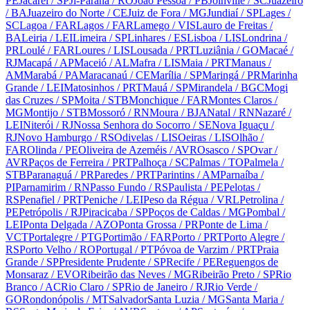
PE
Jacareí
/ SP
Ji-Paraná
/ RO
João Pessoa
/ PB
Joinville
/ SC
Juazeiro
/ BA
Juazeiro do Norte
/ CE
Juiz de Fora
/ MG
Jundiaí
/ SP
Lages
/
SC
Lagoa
/ FAR
Lagos
/ FAR
Lamego
/ VIS
Lauro de Freitas
/
BA
Leiria
/ LEI
Limeira
/ SP
Linhares
/ ES
Lisboa
/ LIS
Londrina
/
PR
Loulé
/ FAR
Loures
/ LIS
Lousada
/ PRT
Luziânia
/ GO
Macaé
/
RJ
Macapá
/ AP
Maceió
/ AL
Mafra
/ LIS
Maia
/ PRT
Manaus
/
AM
Marabá
/ PA
Maracanaú
/ CE
Marília
/ SP
Maringá
/ PR
Marinha
Grande
/ LEI
Matosinhos
/ PRT
Mauá
/ SP
Mirandela
/ BGC
Mogi
das Cruzes
/ SP
Moita
/ STB
Monchique
/ FAR
Montes Claros
/
MG
Montijo
/ STB
Mossoró
/ RN
Moura
/ BJA
Natal
/ RN
Nazaré
/
LEI
Niterói
/ RJ
Nossa Senhora do Socorro
/ SE
Nova Iguaçu
/
RJ
Novo Hamburgo
/ RS
Odivelas
/ LIS
Oeiras
/ LIS
Olhão
/
FAR
Olinda
/ PE
Oliveira de Azeméis
/ AVR
Osasco
/ SP
Ovar
/
AVR
Paços de Ferreira
/ PRT
Palhoça
/ SC
Palmas
/ TO
Palmela
/
STB
Paranaguá
/ PR
Paredes
/ PRT
Parintins
/ AM
Parnaíba
/
PI
Parnamirim
/ RN
Passo Fundo
/ RS
Paulista
/ PE
Pelotas
/
RS
Penafiel
/ PRT
Peniche
/ LEI
Peso da Régua
/ VRL
Petrolina
/
PE
Petrópolis
/ RJ
Piracicaba
/ SP
Poços de Caldas
/ MG
Pombal
/
LEI
Ponta Delgada
/ AZO
Ponta Grossa
/ PR
Ponte de Lima
/
VCT
Portalegre
/ PTG
Portimão
/ FAR
Porto
/ PRT
Porto Alegre
/
RS
Porto Velho
/ RO
Portugal
/ PT
Póvoa de Varzim
/ PRT
Praia
Grande
/ SP
Presidente Prudente
/ SP
Recife
/ PE
Reguengos de
Monsaraz
/ EVO
Ribeirão das Neves
/ MG
Ribeirão Preto
/ SP
Rio
Branco
/ AC
Rio Claro
/ SP
Rio de Janeiro
/ RJ
Rio Verde
/
GO
Rondonópolis
/ MT
Salvador
Santa Luzia
/ MG
Santa Maria
/