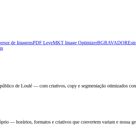
ersor de Imagens
PDF Leve
MKT Image Optimizer
BGRAVADOR
Estr
in
público de Loulé — com criativos, copy e segmentação otimizados con
io — horários, formatos e criativos que convertem variam e nossa gest