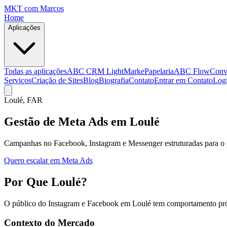
MKT
com Marcos
Home
Aplicações
Todas as aplicações
ABC CRM Light
MarkePapelaria
ABC Flow
Conv
Serviços
Criação de Sites
Blog
Biografia
Contato
Entrar em Contato
Log
Loulé
, FAR
Gestão de Meta Ads em Loulé
Campanhas no Facebook, Instagram e Messenger estruturadas para o 
Quero escalar em Meta Ads
Por Que Loulé?
O público do Instagram e Facebook em Loulé tem comportamento própr
Contexto do Mercado