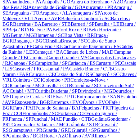
SP
Ananindeua
/ PA
Anápolis
/ GO
Angra do Heroísmo
/ AZO
Angra
dos Reis
/ RJ
Aparecida de Goiânia
/ GO
Apucarana
/ PR
Aracaju
/
SE
Araguaína
/ TO
Arapiraca
/ AL
Araraquara
/ SP
Arcos de
Valdevez
/ VCT
Aveiro
/ AVR
Balneário Camboriú
/ SC
Barcelos
/
BGR
Barreiras
/ BA
Barreiro
/ STB
Barueri
/ SP
Batalha
/ LEI
Bauru
/
SP
Beja
/ BJA
Belém
/ PA
Belford Roxo
/ RJ
Belo Horizonte
/
MG
Betim
/ MG
Blumenau
/ SC
Boa Vista
/ RR
Braga
/
BGR
Bragança
/ BGC
Brasília
Brusque
/ SC
Cabo de Santo
Agostinho
/ PE
Cabo Frio
/ RJ
Cachoeiro de Itapemirim
/ ES
Caldas
da Rainha
/ LEI
Camaçari
/ BA
Câmara de Lobos
/ MAD
Campina
Grande
/ PB
Campinas
Campo Grande
/ MS
Campos dos Goytacazes
/ RJ
Canoas
/ RS
Carapicuíba
/ SP
Cariacica
/ ES
Caruaru
/ PE
Cascais
/ LIS
Cascavel
/ PR
Castanhal
/ PA
Castelo Branco
/ CTB
Castro
Marim
/ FAR
Caucaia
/ CE
Caxias do Sul
/ RS
Chapecó
/ SC
Chaves
/
VRL
Coimbra
/ COI
Colombo
/ PR
Condeixa-a-Nova
/
COI
Contagem
/ MG
Covilhã
/ CTB
Criciúma
/ SC
Cruzeiro do Sul
/
AC
Cuiabá
/ MT
Curitiba
Diadema
/ SP
Divinópolis
/ MG
Dourados
/
MS
Duque de Caxias
/ RJ
Elvas
/ PTG
Entroncamento
/ SAN
Espinho
/ AVR
Esposende
/ BGR
Estremoz
/ EVO
Évora
/ EVO
Fafe
/
BGR
Faro
/ FAR
Feira de Santana
/ BA
Felgueiras
/ PRT
Figueira da
Foz
/ COI
Florianópolis
/ SC
Fortaleza
/ CE
Foz do Iguaçu
/
PR
Franca
/ SP
Funchal
/ MAD
Fundão
/ CTB
Goiânia
Gondomar
/
PRT
Governador Valadares
/ MG
Grândola
/ STB
Gravataí
/
RS
Guarapuava
/ PR
Guarda
/ GRD
Guarujá
/ SP
Guarulhos
/
SP
Guimarães
/ BGR
Horta
/ AZO
Ílhavo
/ AVR
Ilhéus
/