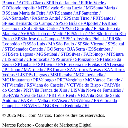
Branco
/ AC
Rio Claro
/ SP
Rio de Janeiro
/ RJ
Rio Verde
/
GO
Rondonópolis
/ MT
Salvador
Santa Luzia
/ MG
Santa Maria
/
RS
Santa Maria da Feira
/ AVR
Santana
/ AP
Santarém
/
SAN
Santarém
/ PA
Santo André
/ SP
Santo Tirso
/ PRT
Santos
/
SP
São Bernardo do Campo
/ SP
São Brás de Alportel
/ FAR
São
Caetano do Sul
/ SP
São Carlos
/ SP
São Gonçalo
/ RJ
São João da
Madeira
/ AVR
São João de Meriti
/ RJ
São José
/ SC
São José do Rio
Preto
/ SP
São José dos Campos
/ SP
São José dos Pinhais
/ PR
São
Leopoldo
/ RS
São Luís
/ MA
São Paulo
/ SP
São Vicente
/ SP
Seixal
/ STB
Senador Canedo
/ GO
Serpa
/ BJA
Serra
/ ES
Sesimbra
/
STB
Sete Lagoas
/ MG
Setúbal
/ STB
Silves
/ FAR
Sinop
/ MT
Sintra
/ LIS
Sobral
/ CE
Sorocaba
/ SP
Sumaré
/ SP
Suzano
/ SP
Taboão da
Serra
/ SP
Taubaté
/ SP
Tavira
/ FAR
Teixeira de Freitas
/ BA
Teresina
/ PI
Timon
/ MA
Toledo
/ PR
Tomar
/ SAN
Torres Novas
/ SAN
Torres
Vedras
/ LIS
Três Lagoas
/ MS
Uberaba
/ MG
Uberlândia
/
MG
Umuarama
/ PR
Valongo
/ PRT
Varginha
/ MG
Várzea Grande
/
MT
Viamão
/ RS
Viana do Castelo
/ VCT
Vila do Bispo
/ FAR
Vila
do Conde
/ PRT
Vila Franca de Xira
/ LIS
Vila Nova de Famalicão
/
BGR
Vila Nova de Gaia
/ PRT
Vila Real
/ VRL
Vila Real de Santo
António
/ FAR
Vila Velha
/ ES
Viseu
/ VIS
Vitória
/ ES
Vitória da
Conquista
/ BA
Vizela
/ BGR
Volta Redonda
/ RJ
©
2026
MKT com Marcos. Todos os direitos reservados.
Marcos Roberto - Consultor de Marketing Digital