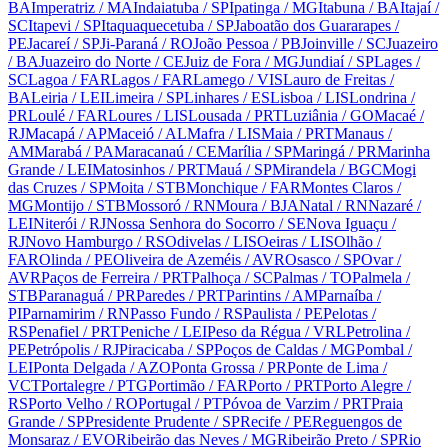
BA
Imperatriz
/ MA
Indaiatuba
/ SP
Ipatinga
/ MG
Itabuna
/ BA
Itajaí
/
SC
Itapevi
/ SP
Itaquaquecetuba
/ SP
Jaboatão dos Guararapes
/
PE
Jacareí
/ SP
Ji-Paraná
/ RO
João Pessoa
/ PB
Joinville
/ SC
Juazeiro
/ BA
Juazeiro do Norte
/ CE
Juiz de Fora
/ MG
Jundiaí
/ SP
Lages
/
SC
Lagoa
/ FAR
Lagos
/ FAR
Lamego
/ VIS
Lauro de Freitas
/
BA
Leiria
/ LEI
Limeira
/ SP
Linhares
/ ES
Lisboa
/ LIS
Londrina
/
PR
Loulé
/ FAR
Loures
/ LIS
Lousada
/ PRT
Luziânia
/ GO
Macaé
/
RJ
Macapá
/ AP
Maceió
/ AL
Mafra
/ LIS
Maia
/ PRT
Manaus
/
AM
Marabá
/ PA
Maracanaú
/ CE
Marília
/ SP
Maringá
/ PR
Marinha
Grande
/ LEI
Matosinhos
/ PRT
Mauá
/ SP
Mirandela
/ BGC
Mogi
das Cruzes
/ SP
Moita
/ STB
Monchique
/ FAR
Montes Claros
/
MG
Montijo
/ STB
Mossoró
/ RN
Moura
/ BJA
Natal
/ RN
Nazaré
/
LEI
Niterói
/ RJ
Nossa Senhora do Socorro
/ SE
Nova Iguaçu
/
RJ
Novo Hamburgo
/ RS
Odivelas
/ LIS
Oeiras
/ LIS
Olhão
/
FAR
Olinda
/ PE
Oliveira de Azeméis
/ AVR
Osasco
/ SP
Ovar
/
AVR
Paços de Ferreira
/ PRT
Palhoça
/ SC
Palmas
/ TO
Palmela
/
STB
Paranaguá
/ PR
Paredes
/ PRT
Parintins
/ AM
Parnaíba
/
PI
Parnamirim
/ RN
Passo Fundo
/ RS
Paulista
/ PE
Pelotas
/
RS
Penafiel
/ PRT
Peniche
/ LEI
Peso da Régua
/ VRL
Petrolina
/
PE
Petrópolis
/ RJ
Piracicaba
/ SP
Poços de Caldas
/ MG
Pombal
/
LEI
Ponta Delgada
/ AZO
Ponta Grossa
/ PR
Ponte de Lima
/
VCT
Portalegre
/ PTG
Portimão
/ FAR
Porto
/ PRT
Porto Alegre
/
RS
Porto Velho
/ RO
Portugal
/ PT
Póvoa de Varzim
/ PRT
Praia
Grande
/ SP
Presidente Prudente
/ SP
Recife
/ PE
Reguengos de
Monsaraz
/ EVO
Ribeirão das Neves
/ MG
Ribeirão Preto
/ SP
Rio