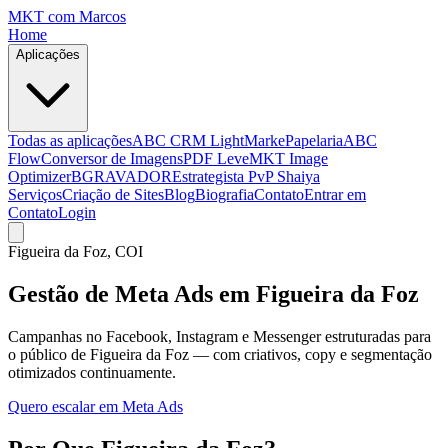
MKT
com Marcos
Home
Aplicações
Todas as aplicações
ABC CRM Light
MarkePapelaria
ABC
Flow
Conversor de Imagens
PDF Leve
MKT Image
Optimizer
BGRAVADOR
Estrategista PvP Shaiya
Serviços
Criação de Sites
Blog
Biografia
Contato
Entrar em
Contato
Login
Figueira da Foz
, COI
Gestão de Meta Ads em Figueira da Foz
Campanhas no Facebook, Instagram e Messenger estruturadas para
o público de Figueira da Foz — com criativos, copy e segmentação
otimizados continuamente.
Quero escalar em Meta Ads