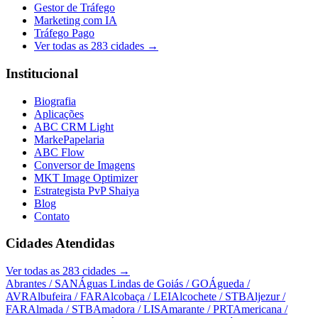
Gestor de Tráfego
Marketing com IA
Tráfego Pago
Ver todas as
283
cidades →
Institucional
Biografia
Aplicações
ABC CRM Light
MarkePapelaria
ABC Flow
Conversor de Imagens
MKT Image Optimizer
Estrategista PvP Shaiya
Blog
Contato
Cidades Atendidas
Ver todas as
283
cidades →
Abrantes
/ SAN
Águas Lindas de Goiás
/ GO
Águeda
/
AVR
Albufeira
/ FAR
Alcobaça
/ LEI
Alcochete
/ STB
Aljezur
/
FAR
Almada
/ STB
Amadora
/ LIS
Amarante
/ PRT
Americana
/