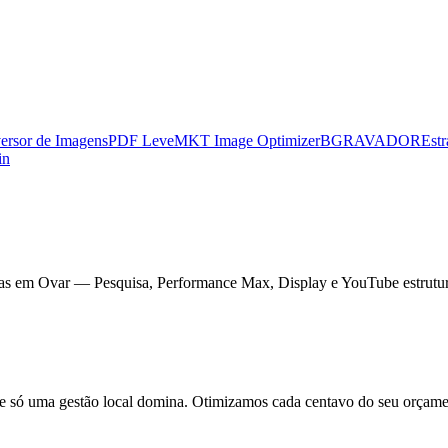
ersor de Imagens
PDF Leve
MKT Image Optimizer
BGRAVADOR
Estr
in
has em Ovar — Pesquisa, Performance Max, Display e YouTube estrutur
e só uma gestão local domina. Otimizamos cada centavo do seu orçame