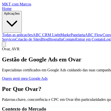
MKT
com Marcos
Home
Aplicações
Todas as aplicações
ABC CRM Light
MarkePapelaria
ABC Flow
Conv
Serviços
Criação de Sites
Blog
Biografia
Contato
Entrar em Contato
Log
Ovar
, AVR
Gestão de Google Ads em Ovar
Especialistas certificados em Google Ads cuidando das suas campan
Quero gerir meu Google Ads
Por Que Ovar?
Palavras-chave, concorrência e CPC em Ovar têm particularidades qu
Contexto do Mercado