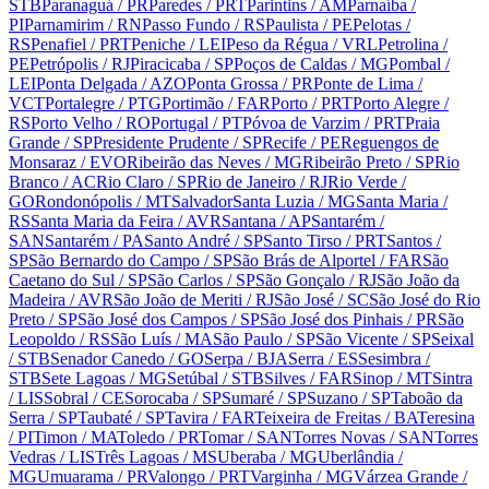
STB
Paranaguá
/ PR
Paredes
/ PRT
Parintins
/ AM
Parnaíba
/
PI
Parnamirim
/ RN
Passo Fundo
/ RS
Paulista
/ PE
Pelotas
/
RS
Penafiel
/ PRT
Peniche
/ LEI
Peso da Régua
/ VRL
Petrolina
/
PE
Petrópolis
/ RJ
Piracicaba
/ SP
Poços de Caldas
/ MG
Pombal
/
LEI
Ponta Delgada
/ AZO
Ponta Grossa
/ PR
Ponte de Lima
/
VCT
Portalegre
/ PTG
Portimão
/ FAR
Porto
/ PRT
Porto Alegre
/
RS
Porto Velho
/ RO
Portugal
/ PT
Póvoa de Varzim
/ PRT
Praia
Grande
/ SP
Presidente Prudente
/ SP
Recife
/ PE
Reguengos de
Monsaraz
/ EVO
Ribeirão das Neves
/ MG
Ribeirão Preto
/ SP
Rio
Branco
/ AC
Rio Claro
/ SP
Rio de Janeiro
/ RJ
Rio Verde
/
GO
Rondonópolis
/ MT
Salvador
Santa Luzia
/ MG
Santa Maria
/
RS
Santa Maria da Feira
/ AVR
Santana
/ AP
Santarém
/
SAN
Santarém
/ PA
Santo André
/ SP
Santo Tirso
/ PRT
Santos
/
SP
São Bernardo do Campo
/ SP
São Brás de Alportel
/ FAR
São
Caetano do Sul
/ SP
São Carlos
/ SP
São Gonçalo
/ RJ
São João da
Madeira
/ AVR
São João de Meriti
/ RJ
São José
/ SC
São José do Rio
Preto
/ SP
São José dos Campos
/ SP
São José dos Pinhais
/ PR
São
Leopoldo
/ RS
São Luís
/ MA
São Paulo
/ SP
São Vicente
/ SP
Seixal
/ STB
Senador Canedo
/ GO
Serpa
/ BJA
Serra
/ ES
Sesimbra
/
STB
Sete Lagoas
/ MG
Setúbal
/ STB
Silves
/ FAR
Sinop
/ MT
Sintra
/ LIS
Sobral
/ CE
Sorocaba
/ SP
Sumaré
/ SP
Suzano
/ SP
Taboão da
Serra
/ SP
Taubaté
/ SP
Tavira
/ FAR
Teixeira de Freitas
/ BA
Teresina
/ PI
Timon
/ MA
Toledo
/ PR
Tomar
/ SAN
Torres Novas
/ SAN
Torres
Vedras
/ LIS
Três Lagoas
/ MS
Uberaba
/ MG
Uberlândia
/
MG
Umuarama
/ PR
Valongo
/ PRT
Varginha
/ MG
Várzea Grande
/