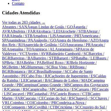
Contato
Cidades Atendidas
Ver todas as
283
cidades →
Abrantes
/ SAN
Águas Lindas de Goiás
/ GO
Águeda
/
AVR
Albufeira
/ FAR
Alcobaça
/ LEI
Alcochete
/ STB
Aljezur
/
FAR
Almada
/ STB
Amadora
/ LIS
Amarante
/ PRT
Americana
/
SP
Ananindeua
/ PA
Anápolis
/ GO
Angra do Heroísmo
/ AZO
Angra
dos Reis
/ RJ
Aparecida de Goiânia
/ GO
Apucarana
/ PR
Aracaju
/
SE
Araguaína
/ TO
Arapiraca
/ AL
Araraquara
/ SP
Arcos de
Valdevez
/ VCT
Aveiro
/ AVR
Balneário Camboriú
/ SC
Barcelos
/
BGR
Barreiras
/ BA
Barreiro
/ STB
Barueri
/ SP
Batalha
/ LEI
Bauru
/
SP
Beja
/ BJA
Belém
/ PA
Belford Roxo
/ RJ
Belo Horizonte
/
MG
Betim
/ MG
Blumenau
/ SC
Boa Vista
/ RR
Braga
/
BGR
Bragança
/ BGC
Brasília
Brusque
/ SC
Cabo de Santo
Agostinho
/ PE
Cabo Frio
/ RJ
Cachoeiro de Itapemirim
/ ES
Caldas
da Rainha
/ LEI
Camaçari
/ BA
Câmara de Lobos
/ MAD
Campina
Grande
/ PB
Campinas
Campo Grande
/ MS
Campos dos Goytacazes
/ RJ
Canoas
/ RS
Carapicuíba
/ SP
Cariacica
/ ES
Caruaru
/ PE
Cascais
/ LIS
Cascavel
/ PR
Castanhal
/ PA
Castelo Branco
/ CTB
Castro
Marim
/ FAR
Caucaia
/ CE
Caxias do Sul
/ RS
Chapecó
/ SC
Chaves
/
VRL
Coimbra
/ COI
Colombo
/ PR
Condeixa-a-Nova
/
COI
Contagem
/ MG
Covilhã
/ CTB
Criciúma
/ SC
Cruzeiro do Sul
/