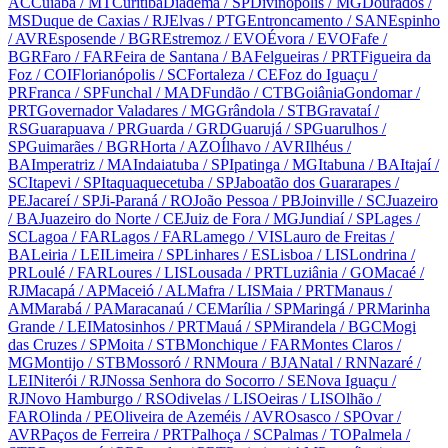
AC
Cuiabá
/ MT
Curitiba
Diadema
/ SP
Divinópolis
/ MG
Dourados
/
MS
Duque de Caxias
/ RJ
Elvas
/ PTG
Entroncamento
/ SAN
Espinho
/ AVR
Esposende
/ BGR
Estremoz
/ EVO
Évora
/ EVO
Fafe
/
BGR
Faro
/ FAR
Feira de Santana
/ BA
Felgueiras
/ PRT
Figueira da
Foz
/ COI
Florianópolis
/ SC
Fortaleza
/ CE
Foz do Iguaçu
/
PR
Franca
/ SP
Funchal
/ MAD
Fundão
/ CTB
Goiânia
Gondomar
/
PRT
Governador Valadares
/ MG
Grândola
/ STB
Gravataí
/
RS
Guarapuava
/ PR
Guarda
/ GRD
Guarujá
/ SP
Guarulhos
/
SP
Guimarães
/ BGR
Horta
/ AZO
Ílhavo
/ AVR
Ilhéus
/
BA
Imperatriz
/ MA
Indaiatuba
/ SP
Ipatinga
/ MG
Itabuna
/ BA
Itajaí
/
SC
Itapevi
/ SP
Itaquaquecetuba
/ SP
Jaboatão dos Guararapes
/
PE
Jacareí
/ SP
Ji-Paraná
/ RO
João Pessoa
/ PB
Joinville
/ SC
Juazeiro
/ BA
Juazeiro do Norte
/ CE
Juiz de Fora
/ MG
Jundiaí
/ SP
Lages
/
SC
Lagoa
/ FAR
Lagos
/ FAR
Lamego
/ VIS
Lauro de Freitas
/
BA
Leiria
/ LEI
Limeira
/ SP
Linhares
/ ES
Lisboa
/ LIS
Londrina
/
PR
Loulé
/ FAR
Loures
/ LIS
Lousada
/ PRT
Luziânia
/ GO
Macaé
/
RJ
Macapá
/ AP
Maceió
/ AL
Mafra
/ LIS
Maia
/ PRT
Manaus
/
AM
Marabá
/ PA
Maracanaú
/ CE
Marília
/ SP
Maringá
/ PR
Marinha
Grande
/ LEI
Matosinhos
/ PRT
Mauá
/ SP
Mirandela
/ BGC
Mogi
das Cruzes
/ SP
Moita
/ STB
Monchique
/ FAR
Montes Claros
/
MG
Montijo
/ STB
Mossoró
/ RN
Moura
/ BJA
Natal
/ RN
Nazaré
/
LEI
Niterói
/ RJ
Nossa Senhora do Socorro
/ SE
Nova Iguaçu
/
RJ
Novo Hamburgo
/ RS
Odivelas
/ LIS
Oeiras
/ LIS
Olhão
/
FAR
Olinda
/ PE
Oliveira de Azeméis
/ AVR
Osasco
/ SP
Ovar
/
AVR
Paços de Ferreira
/ PRT
Palhoça
/ SC
Palmas
/ TO
Palmela
/