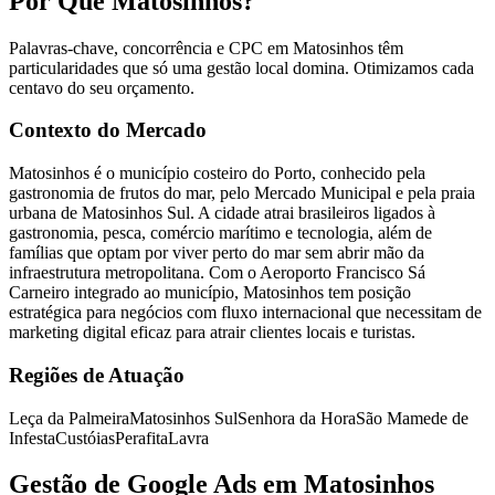
Por Que Matosinhos?
Palavras-chave, concorrência e CPC em Matosinhos têm
particularidades que só uma gestão local domina. Otimizamos cada
centavo do seu orçamento.
Contexto do Mercado
Matosinhos é o município costeiro do Porto, conhecido pela
gastronomia de frutos do mar, pelo Mercado Municipal e pela praia
urbana de Matosinhos Sul. A cidade atrai brasileiros ligados à
gastronomia, pesca, comércio marítimo e tecnologia, além de
famílias que optam por viver perto do mar sem abrir mão da
infraestrutura metropolitana. Com o Aeroporto Francisco Sá
Carneiro integrado ao município, Matosinhos tem posição
estratégica para negócios com fluxo internacional que necessitam de
marketing digital eficaz para atrair clientes locais e turistas.
Regiões de Atuação
Leça da Palmeira
Matosinhos Sul
Senhora da Hora
São Mamede de
Infesta
Custóias
Perafita
Lavra
Gestão de Google Ads em Matosinhos