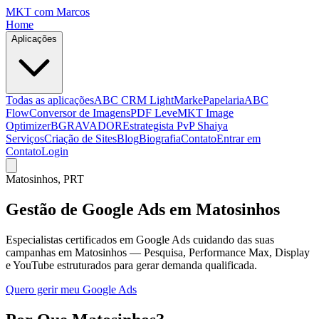
MKT
com Marcos
Home
Aplicações
Todas as aplicações
ABC CRM Light
MarkePapelaria
ABC
Flow
Conversor de Imagens
PDF Leve
MKT Image
Optimizer
BGRAVADOR
Estrategista PvP Shaiya
Serviços
Criação de Sites
Blog
Biografia
Contato
Entrar em
Contato
Login
Matosinhos
, PRT
Gestão de Google Ads em Matosinhos
Especialistas certificados em Google Ads cuidando das suas
campanhas em Matosinhos — Pesquisa, Performance Max, Display
e YouTube estruturados para gerar demanda qualificada.
Quero gerir meu Google Ads