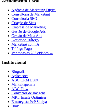
Atendimento Local
Agência de Marketing Digital
Consultoria de Marketing
Consultoria SEO
Criação de Sites
Empresa de Marketing
Gestão de Google Ads
Gestão de Meta Ads
Gestor de Tráfego
Marketing com IA
Tráfego Pago
Ver todas as
283
cidades →
Institucional
Biografia
Aplicações
ABC CRM Light
MarkePapelaria
ABC Flow
Conversor de Imagens
MKT Image Optimizer
Estrategista PvP Shaiya
Blog