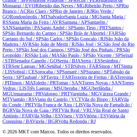
Grande
/ SP
Presidente Prudente
/ SP
Recife
/ PE
Reguengos de
Monsaraz
/ EVO
Ribeirão das Neves
/ MG
Ribeirão Preto
/ SP
Rio
Branco
/ AC
Rio Claro
/ SP
Rio de Janeiro
/ RJ
Rio Verde
/
GO
Rondonópolis
/ MT
Salvador
Santa Luzia
/ MG
Santa Maria
/
RS
Santa Maria da Feira
/ AVR
Santana
/ AP
Santarém
/
SAN
Santarém
/ PA
Santo André
/ SP
Santo Tirso
/ PRT
Santos
/
SP
São Bernardo do Campo
/ SP
São Brás de Alportel
/ FAR
São
Caetano do Sul
/ SP
São Carlos
/ SP
São Gonçalo
/ RJ
São João da
Madeira
/ AVR
São João de Meriti
/ RJ
São José
/ SC
São José do Rio
Preto
/ SP
São José dos Campos
/ SP
São José dos Pinhais
/ PR
São
Leopoldo
/ RS
São Luís
/ MA
São Paulo
/ SP
São Vicente
/ SP
Seixal
/ STB
Senador Canedo
/ GO
Serpa
/ BJA
Serra
/ ES
Sesimbra
/
STB
Sete Lagoas
/ MG
Setúbal
/ STB
Silves
/ FAR
Sinop
/ MT
Sintra
/ LIS
Sobral
/ CE
Sorocaba
/ SP
Sumaré
/ SP
Suzano
/ SP
Taboão da
Serra
/ SP
Taubaté
/ SP
Tavira
/ FAR
Teixeira de Freitas
/ BA
Teresina
/ PI
Timon
/ MA
Toledo
/ PR
Tomar
/ SAN
Torres Novas
/ SAN
Torres
Vedras
/ LIS
Três Lagoas
/ MS
Uberaba
/ MG
Uberlândia
/
MG
Umuarama
/ PR
Valongo
/ PRT
Varginha
/ MG
Várzea Grande
/
MT
Viamão
/ RS
Viana do Castelo
/ VCT
Vila do Bispo
/ FAR
Vila
do Conde
/ PRT
Vila Franca de Xira
/ LIS
Vila Nova de Famalicão
/
BGR
Vila Nova de Gaia
/ PRT
Vila Real
/ VRL
Vila Real de Santo
António
/ FAR
Vila Velha
/ ES
Viseu
/ VIS
Vitória
/ ES
Vitória da
Conquista
/ BA
Vizela
/ BGR
Volta Redonda
/ RJ
©
2026
MKT com Marcos. Todos os direitos reservados.