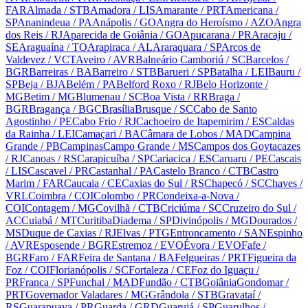
FAR
Almada
/ STB
Amadora
/ LIS
Amarante
/ PRT
Americana
/
SP
Ananindeua
/ PA
Anápolis
/ GO
Angra do Heroísmo
/ AZO
Angra
dos Reis
/ RJ
Aparecida de Goiânia
/ GO
Apucarana
/ PR
Aracaju
/
SE
Araguaína
/ TO
Arapiraca
/ AL
Araraquara
/ SP
Arcos de
Valdevez
/ VCT
Aveiro
/ AVR
Balneário Camboriú
/ SC
Barcelos
/
BGR
Barreiras
/ BA
Barreiro
/ STB
Barueri
/ SP
Batalha
/ LEI
Bauru
/
SP
Beja
/ BJA
Belém
/ PA
Belford Roxo
/ RJ
Belo Horizonte
/
MG
Betim
/ MG
Blumenau
/ SC
Boa Vista
/ RR
Braga
/
BGR
Bragança
/ BGC
Brasília
Brusque
/ SC
Cabo de Santo
Agostinho
/ PE
Cabo Frio
/ RJ
Cachoeiro de Itapemirim
/ ES
Caldas
da Rainha
/ LEI
Camaçari
/ BA
Câmara de Lobos
/ MAD
Campina
Grande
/ PB
Campinas
Campo Grande
/ MS
Campos dos Goytacazes
/ RJ
Canoas
/ RS
Carapicuíba
/ SP
Cariacica
/ ES
Caruaru
/ PE
Cascais
/ LIS
Cascavel
/ PR
Castanhal
/ PA
Castelo Branco
/ CTB
Castro
Marim
/ FAR
Caucaia
/ CE
Caxias do Sul
/ RS
Chapecó
/ SC
Chaves
/
VRL
Coimbra
/ COI
Colombo
/ PR
Condeixa-a-Nova
/
COI
Contagem
/ MG
Covilhã
/ CTB
Criciúma
/ SC
Cruzeiro do Sul
/
AC
Cuiabá
/ MT
Curitiba
Diadema
/ SP
Divinópolis
/ MG
Dourados
/
MS
Duque de Caxias
/ RJ
Elvas
/ PTG
Entroncamento
/ SAN
Espinho
/ AVR
Esposende
/ BGR
Estremoz
/ EVO
Évora
/ EVO
Fafe
/
BGR
Faro
/ FAR
Feira de Santana
/ BA
Felgueiras
/ PRT
Figueira da
Foz
/ COI
Florianópolis
/ SC
Fortaleza
/ CE
Foz do Iguaçu
/
PR
Franca
/ SP
Funchal
/ MAD
Fundão
/ CTB
Goiânia
Gondomar
/
PRT
Governador Valadares
/ MG
Grândola
/ STB
Gravataí
/
RS
Guarapuava
/ PR
Guarda
/ GRD
Guarujá
/ SP
Guarulhos
/