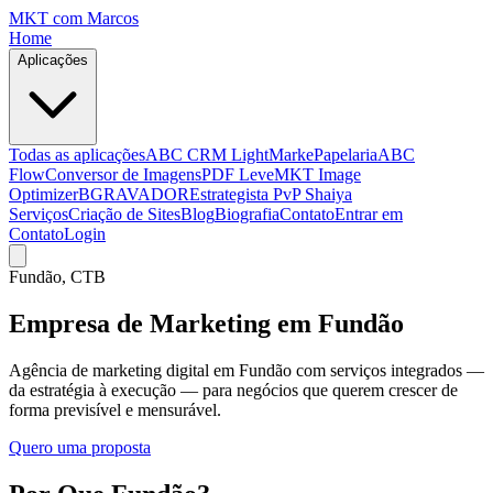
MKT
com Marcos
Home
Aplicações
Todas as aplicações
ABC CRM Light
MarkePapelaria
ABC
Flow
Conversor de Imagens
PDF Leve
MKT Image
Optimizer
BGRAVADOR
Estrategista PvP Shaiya
Serviços
Criação de Sites
Blog
Biografia
Contato
Entrar em
Contato
Login
Fundão
, CTB
Empresa de Marketing em Fundão
Agência de marketing digital em Fundão com serviços integrados —
da estratégia à execução — para negócios que querem crescer de
forma previsível e mensurável.
Quero uma proposta