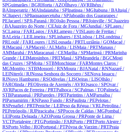
SP
Guimarães
/ BGR
Horta
/ AZO
Ílhavo
/ AVR
Ilhéus
/
BA
Imperatriz
/ MA
Indaiatuba
/ SP
Ipatinga
/ MG
Itabuna
/ BA
Itajaí
/
SC
Itapevi
/ SP
Itaquaquecetuba
/ SP
Jaboatão dos Guararapes
/
PE
Jacareí
/ SP
Ji-Paraná
/ RO
João Pessoa
/ PB
Joinville
/ SC
Juazeiro
/ BA
Juazeiro do Norte
/ CE
Juiz de Fora
/ MG
Jundiaí
/ SP
Lages
/
SC
Lagoa
/ FAR
Lagos
/ FAR
Lamego
/ VIS
Lauro de Freitas
/
BA
Leiria
/ LEI
Limeira
/ SP
Linhares
/ ES
Lisboa
/ LIS
Londrina
/
PR
Loulé
/ FAR
Loures
/ LIS
Lousada
/ PRT
Luziânia
/ GO
Macaé
/
RJ
Macapá
/ AP
Maceió
/ AL
Mafra
/ LIS
Maia
/ PRT
Manaus
/
AM
Marabá
/ PA
Maracanaú
/ CE
Marília
/ SP
Maringá
/ PR
Marinha
Grande
/ LEI
Matosinhos
/ PRT
Mauá
/ SP
Mirandela
/ BGC
Mogi
das Cruzes
/ SP
Moita
/ STB
Monchique
/ FAR
Montes Claros
/
MG
Montijo
/ STB
Mossoró
/ RN
Moura
/ BJA
Natal
/ RN
Nazaré
/
LEI
Niterói
/ RJ
Nossa Senhora do Socorro
/ SE
Nova Iguaçu
/
RJ
Novo Hamburgo
/ RS
Odivelas
/ LIS
Oeiras
/ LIS
Olhão
/
FAR
Olinda
/ PE
Oliveira de Azeméis
/ AVR
Osasco
/ SP
Ovar
/
AVR
Paços de Ferreira
/ PRT
Palhoça
/ SC
Palmas
/ TO
Palmela
/
STB
Paranaguá
/ PR
Paredes
/ PRT
Parintins
/ AM
Parnaíba
/
PI
Parnamirim
/ RN
Passo Fundo
/ RS
Paulista
/ PE
Pelotas
/
RS
Penafiel
/ PRT
Peniche
/ LEI
Peso da Régua
/ VRL
Petrolina
/
PE
Petrópolis
/ RJ
Piracicaba
/ SP
Poços de Caldas
/ MG
Pombal
/
LEI
Ponta Delgada
/ AZO
Ponta Grossa
/ PR
Ponte de Lima
/
VCT
Portalegre
/ PTG
Portimão
/ FAR
Porto
/ PRT
Porto Alegre
/
RS
Porto Velho
/ RO
Portugal
/ PT
Póvoa de Varzim
/ PRT
Praia