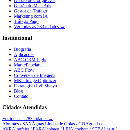
Gestão de Google Ads
Gestão de Meta Ads
Gestor de Tráfego
Marketing com IA
Tráfego Pago
Ver todas as
283
cidades →
Institucional
Biografia
Aplicações
ABC CRM Light
MarkePapelaria
ABC Flow
Conversor de Imagens
MKT Image Optimizer
Estrategista PvP Shaiya
Blog
Contato
Cidades Atendidas
Ver todas as
283
cidades →
Abrantes
/ SAN
Águas Lindas de Goiás
/ GO
Águeda
/
AVR
Albufeira
/ FAR
Alcobaça
/ LEI
Alcochete
/ STB
Aljezur
/