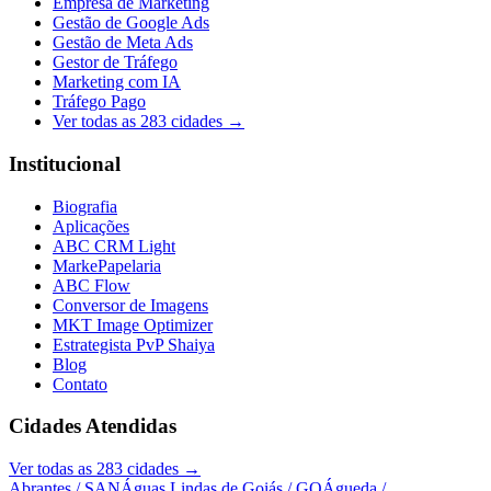
Empresa de Marketing
Gestão de Google Ads
Gestão de Meta Ads
Gestor de Tráfego
Marketing com IA
Tráfego Pago
Ver todas as
283
cidades →
Institucional
Biografia
Aplicações
ABC CRM Light
MarkePapelaria
ABC Flow
Conversor de Imagens
MKT Image Optimizer
Estrategista PvP Shaiya
Blog
Contato
Cidades Atendidas
Ver todas as
283
cidades →
Abrantes
/ SAN
Águas Lindas de Goiás
/ GO
Águeda
/