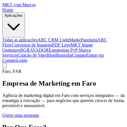
MKT
com Marcos
Home
Aplicações
Todas as aplicações
ABC CRM Light
MarkePapelaria
ABC
Flow
Conversor de Imagens
PDF Leve
MKT Image
Optimizer
BGRAVADOR
Estrategista PvP Shaiya
Serviços
Criação de Sites
Blog
Biografia
Contato
Entrar em
Contato
Login
Faro
, FAR
Empresa de Marketing em Faro
Agência de marketing digital em Faro com serviços integrados — da
estratégia à execução — para negócios que querem crescer de forma
previsível e mensurável.
Quero uma proposta