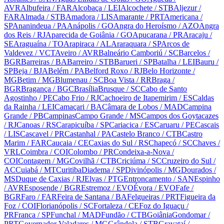
AVR
Albufeira
/ FAR
Alcobaça
/ LEI
Alcochete
/ STB
Aljezur
/
FAR
Almada
/ STB
Amadora
/ LIS
Amarante
/ PRT
Americana
/
SP
Ananindeua
/ PA
Anápolis
/ GO
Angra do Heroísmo
/ AZO
Angra
dos Reis
/ RJ
Aparecida de Goiânia
/ GO
Apucarana
/ PR
Aracaju
/
SE
Araguaína
/ TO
Arapiraca
/ AL
Araraquara
/ SP
Arcos de
Valdevez
/ VCT
Aveiro
/ AVR
Balneário Camboriú
/ SC
Barcelos
/
BGR
Barreiras
/ BA
Barreiro
/ STB
Barueri
/ SP
Batalha
/ LEI
Bauru
/
SP
Beja
/ BJA
Belém
/ PA
Belford Roxo
/ RJ
Belo Horizonte
/
MG
Betim
/ MG
Blumenau
/ SC
Boa Vista
/ RR
Braga
/
BGR
Bragança
/ BGC
Brasília
Brusque
/ SC
Cabo de Santo
Agostinho
/ PE
Cabo Frio
/ RJ
Cachoeiro de Itapemirim
/ ES
Caldas
da Rainha
/ LEI
Camaçari
/ BA
Câmara de Lobos
/ MAD
Campina
Grande
/ PB
Campinas
Campo Grande
/ MS
Campos dos Goytacazes
/ RJ
Canoas
/ RS
Carapicuíba
/ SP
Cariacica
/ ES
Caruaru
/ PE
Cascais
/ LIS
Cascavel
/ PR
Castanhal
/ PA
Castelo Branco
/ CTB
Castro
Marim
/ FAR
Caucaia
/ CE
Caxias do Sul
/ RS
Chapecó
/ SC
Chaves
/
VRL
Coimbra
/ COI
Colombo
/ PR
Condeixa-a-Nova
/
COI
Contagem
/ MG
Covilhã
/ CTB
Criciúma
/ SC
Cruzeiro do Sul
/
AC
Cuiabá
/ MT
Curitiba
Diadema
/ SP
Divinópolis
/ MG
Dourados
/
MS
Duque de Caxias
/ RJ
Elvas
/ PTG
Entroncamento
/ SAN
Espinho
/ AVR
Esposende
/ BGR
Estremoz
/ EVO
Évora
/ EVO
Fafe
/
BGR
Faro
/ FAR
Feira de Santana
/ BA
Felgueiras
/ PRT
Figueira da
Foz
/ COI
Florianópolis
/ SC
Fortaleza
/ CE
Foz do Iguaçu
/
PR
Franca
/ SP
Funchal
/ MAD
Fundão
/ CTB
Goiânia
Gondomar
/
PRT
Governador Valadares
/ MG
Grândola
/ STB
Gravataí
/