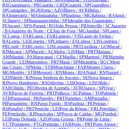
RS
Guarapuava
/ PR
Guarda
/ GRD
Guarujá
/ SP
Guarulhos
/
SP
Guimarães
/ BGR
Horta
/ AZO
Ílhavo
/ AVR
Ilhéus
/
BA
Imperatriz
/ MA
Indaiatuba
/ SP
Ipatinga
/ MG
Itabuna
/ BA
Itajaí
/
SC
Itapevi
/ SP
Itaquaquecetuba
/ SP
Jaboatão dos Guararapes
/
PE
Jacareí
/ SP
Ji-Paraná
/ RO
João Pessoa
/ PB
Joinville
/ SC
Juazeiro
/ BA
Juazeiro do Norte
/ CE
Juiz de Fora
/ MG
Jundiaí
/ SP
Lages
/
SC
Lagoa
/ FAR
Lagos
/ FAR
Lamego
/ VIS
Lauro de Freitas
/
BA
Leiria
/ LEI
Limeira
/ SP
Linhares
/ ES
Lisboa
/ LIS
Londrina
/
PR
Loulé
/ FAR
Loures
/ LIS
Lousada
/ PRT
Luziânia
/ GO
Macaé
/
RJ
Macapá
/ AP
Maceió
/ AL
Mafra
/ LIS
Maia
/ PRT
Manaus
/
AM
Marabá
/ PA
Maracanaú
/ CE
Marília
/ SP
Maringá
/ PR
Marinha
Grande
/ LEI
Matosinhos
/ PRT
Mauá
/ SP
Mirandela
/ BGC
Mogi
das Cruzes
/ SP
Moita
/ STB
Monchique
/ FAR
Montes Claros
/
MG
Montijo
/ STB
Mossoró
/ RN
Moura
/ BJA
Natal
/ RN
Nazaré
/
LEI
Niterói
/ RJ
Nossa Senhora do Socorro
/ SE
Nova Iguaçu
/
RJ
Novo Hamburgo
/ RS
Odivelas
/ LIS
Oeiras
/ LIS
Olhão
/
FAR
Olinda
/ PE
Oliveira de Azeméis
/ AVR
Osasco
/ SP
Ovar
/
AVR
Paços de Ferreira
/ PRT
Palhoça
/ SC
Palmas
/ TO
Palmela
/
STB
Paranaguá
/ PR
Paredes
/ PRT
Parintins
/ AM
Parnaíba
/
PI
Parnamirim
/ RN
Passo Fundo
/ RS
Paulista
/ PE
Pelotas
/
RS
Penafiel
/ PRT
Peniche
/ LEI
Peso da Régua
/ VRL
Petrolina
/
PE
Petrópolis
/ RJ
Piracicaba
/ SP
Poços de Caldas
/ MG
Pombal
/
LEI
Ponta Delgada
/ AZO
Ponta Grossa
/ PR
Ponte de Lima
/
VCT
Portalegre
/ PTG
Portimão
/ FAR
Porto
/ PRT
Porto Alegre
/