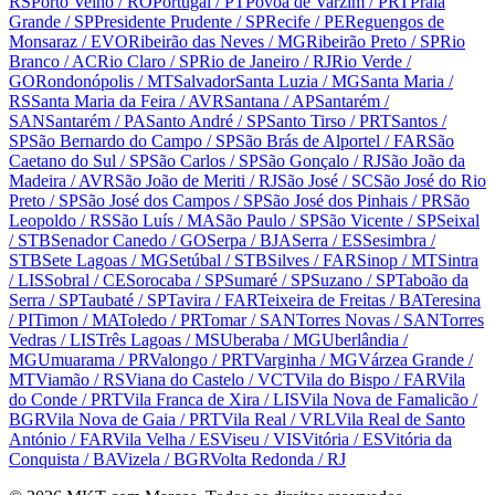
RS
Porto Velho
/ RO
Portugal
/ PT
Póvoa de Varzim
/ PRT
Praia
Grande
/ SP
Presidente Prudente
/ SP
Recife
/ PE
Reguengos de
Monsaraz
/ EVO
Ribeirão das Neves
/ MG
Ribeirão Preto
/ SP
Rio
Branco
/ AC
Rio Claro
/ SP
Rio de Janeiro
/ RJ
Rio Verde
/
GO
Rondonópolis
/ MT
Salvador
Santa Luzia
/ MG
Santa Maria
/
RS
Santa Maria da Feira
/ AVR
Santana
/ AP
Santarém
/
SAN
Santarém
/ PA
Santo André
/ SP
Santo Tirso
/ PRT
Santos
/
SP
São Bernardo do Campo
/ SP
São Brás de Alportel
/ FAR
São
Caetano do Sul
/ SP
São Carlos
/ SP
São Gonçalo
/ RJ
São João da
Madeira
/ AVR
São João de Meriti
/ RJ
São José
/ SC
São José do Rio
Preto
/ SP
São José dos Campos
/ SP
São José dos Pinhais
/ PR
São
Leopoldo
/ RS
São Luís
/ MA
São Paulo
/ SP
São Vicente
/ SP
Seixal
/ STB
Senador Canedo
/ GO
Serpa
/ BJA
Serra
/ ES
Sesimbra
/
STB
Sete Lagoas
/ MG
Setúbal
/ STB
Silves
/ FAR
Sinop
/ MT
Sintra
/ LIS
Sobral
/ CE
Sorocaba
/ SP
Sumaré
/ SP
Suzano
/ SP
Taboão da
Serra
/ SP
Taubaté
/ SP
Tavira
/ FAR
Teixeira de Freitas
/ BA
Teresina
/ PI
Timon
/ MA
Toledo
/ PR
Tomar
/ SAN
Torres Novas
/ SAN
Torres
Vedras
/ LIS
Três Lagoas
/ MS
Uberaba
/ MG
Uberlândia
/
MG
Umuarama
/ PR
Valongo
/ PRT
Varginha
/ MG
Várzea Grande
/
MT
Viamão
/ RS
Viana do Castelo
/ VCT
Vila do Bispo
/ FAR
Vila
do Conde
/ PRT
Vila Franca de Xira
/ LIS
Vila Nova de Famalicão
/
BGR
Vila Nova de Gaia
/ PRT
Vila Real
/ VRL
Vila Real de Santo
António
/ FAR
Vila Velha
/ ES
Viseu
/ VIS
Vitória
/ ES
Vitória da
Conquista
/ BA
Vizela
/ BGR
Volta Redonda
/ RJ