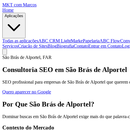
MKT
com Marcos
Home
Aplicações
Todas as aplicações
ABC CRM Light
MarkePapelaria
ABC Flow
Conv
Serviços
Criação de Sites
Blog
Biografia
Contato
Entrar em Contato
Log
São Brás de Alportel
, FAR
Consultoria SEO em São Brás de Alportel
SEO profissional para empresas de São Brás de Alportel que querem d
Quero aparecer no Google
Por Que São Brás de Alportel?
Dominar buscas em São Brás de Alportel exige mais do que palavra-ch
Contexto do Mercado