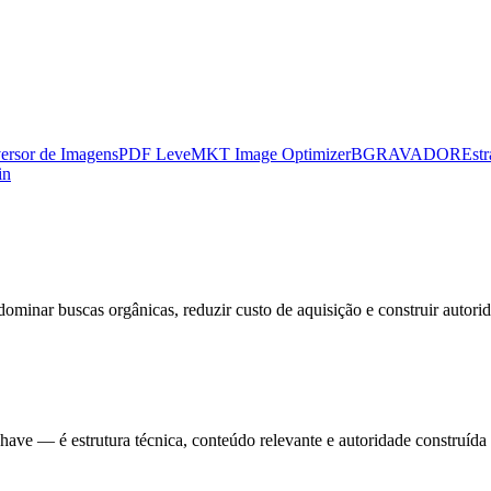
ersor de Imagens
PDF Leve
MKT Image Optimizer
BGRAVADOR
Estr
in
ominar buscas orgânicas, reduzir custo de aquisição e construir autori
ave — é estrutura técnica, conteúdo relevante e autoridade construída