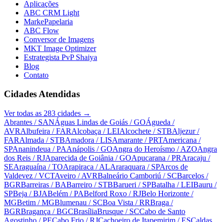
Aplicações
ABC CRM Light
MarkePapelaria
ABC Flow
Conversor de Imagens
MKT Image Optimizer
Estrategista PvP Shaiya
Blog
Contato
Cidades Atendidas
Ver todas as
283
cidades →
Abrantes
/ SAN
Águas Lindas de Goiás
/ GO
Águeda
/
AVR
Albufeira
/ FAR
Alcobaça
/ LEI
Alcochete
/ STB
Aljezur
/
FAR
Almada
/ STB
Amadora
/ LIS
Amarante
/ PRT
Americana
/
SP
Ananindeua
/ PA
Anápolis
/ GO
Angra do Heroísmo
/ AZO
Angra
dos Reis
/ RJ
Aparecida de Goiânia
/ GO
Apucarana
/ PR
Aracaju
/
SE
Araguaína
/ TO
Arapiraca
/ AL
Araraquara
/ SP
Arcos de
Valdevez
/ VCT
Aveiro
/ AVR
Balneário Camboriú
/ SC
Barcelos
/
BGR
Barreiras
/ BA
Barreiro
/ STB
Barueri
/ SP
Batalha
/ LEI
Bauru
/
SP
Beja
/ BJA
Belém
/ PA
Belford Roxo
/ RJ
Belo Horizonte
/
MG
Betim
/ MG
Blumenau
/ SC
Boa Vista
/ RR
Braga
/
BGR
Bragança
/ BGC
Brasília
Brusque
/ SC
Cabo de Santo
Agostinho
/ PE
Cabo Frio
/ RJ
Cachoeiro de Itapemirim
/ ES
Caldas