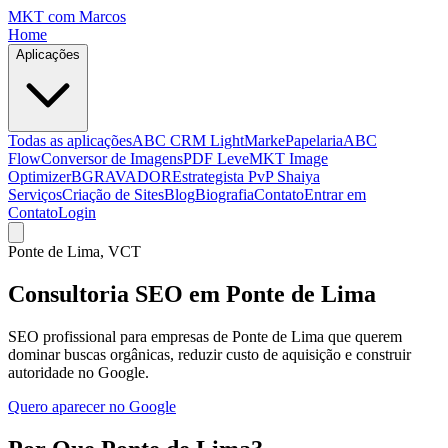
MKT
com Marcos
Home
Aplicações
Todas as aplicações
ABC CRM Light
MarkePapelaria
ABC
Flow
Conversor de Imagens
PDF Leve
MKT Image
Optimizer
BGRAVADOR
Estrategista PvP Shaiya
Serviços
Criação de Sites
Blog
Biografia
Contato
Entrar em
Contato
Login
Ponte de Lima
, VCT
Consultoria SEO em Ponte de Lima
SEO profissional para empresas de Ponte de Lima que querem
dominar buscas orgânicas, reduzir custo de aquisição e construir
autoridade no Google.
Quero aparecer no Google