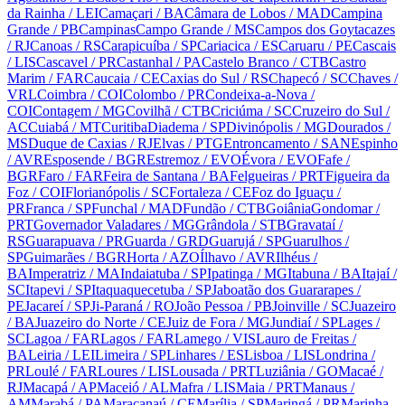
da Rainha
/ LEI
Camaçari
/ BA
Câmara de Lobos
/ MAD
Campina
Grande
/ PB
Campinas
Campo Grande
/ MS
Campos dos Goytacazes
/ RJ
Canoas
/ RS
Carapicuíba
/ SP
Cariacica
/ ES
Caruaru
/ PE
Cascais
/ LIS
Cascavel
/ PR
Castanhal
/ PA
Castelo Branco
/ CTB
Castro
Marim
/ FAR
Caucaia
/ CE
Caxias do Sul
/ RS
Chapecó
/ SC
Chaves
/
VRL
Coimbra
/ COI
Colombo
/ PR
Condeixa-a-Nova
/
COI
Contagem
/ MG
Covilhã
/ CTB
Criciúma
/ SC
Cruzeiro do Sul
/
AC
Cuiabá
/ MT
Curitiba
Diadema
/ SP
Divinópolis
/ MG
Dourados
/
MS
Duque de Caxias
/ RJ
Elvas
/ PTG
Entroncamento
/ SAN
Espinho
/ AVR
Esposende
/ BGR
Estremoz
/ EVO
Évora
/ EVO
Fafe
/
BGR
Faro
/ FAR
Feira de Santana
/ BA
Felgueiras
/ PRT
Figueira da
Foz
/ COI
Florianópolis
/ SC
Fortaleza
/ CE
Foz do Iguaçu
/
PR
Franca
/ SP
Funchal
/ MAD
Fundão
/ CTB
Goiânia
Gondomar
/
PRT
Governador Valadares
/ MG
Grândola
/ STB
Gravataí
/
RS
Guarapuava
/ PR
Guarda
/ GRD
Guarujá
/ SP
Guarulhos
/
SP
Guimarães
/ BGR
Horta
/ AZO
Ílhavo
/ AVR
Ilhéus
/
BA
Imperatriz
/ MA
Indaiatuba
/ SP
Ipatinga
/ MG
Itabuna
/ BA
Itajaí
/
SC
Itapevi
/ SP
Itaquaquecetuba
/ SP
Jaboatão dos Guararapes
/
PE
Jacareí
/ SP
Ji-Paraná
/ RO
João Pessoa
/ PB
Joinville
/ SC
Juazeiro
/ BA
Juazeiro do Norte
/ CE
Juiz de Fora
/ MG
Jundiaí
/ SP
Lages
/
SC
Lagoa
/ FAR
Lagos
/ FAR
Lamego
/ VIS
Lauro de Freitas
/
BA
Leiria
/ LEI
Limeira
/ SP
Linhares
/ ES
Lisboa
/ LIS
Londrina
/
PR
Loulé
/ FAR
Loures
/ LIS
Lousada
/ PRT
Luziânia
/ GO
Macaé
/
RJ
Macapá
/ AP
Maceió
/ AL
Mafra
/ LIS
Maia
/ PRT
Manaus
/
AM
Marabá
/ PA
Maracanaú
/ CE
Marília
/ SP
Maringá
/ PR
Marinha