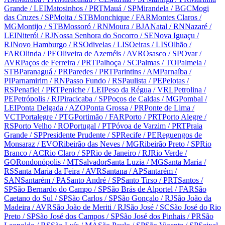
Grande
/ LEI
Matosinhos
/ PRT
Mauá
/ SP
Mirandela
/ BGC
Mogi
das Cruzes
/ SP
Moita
/ STB
Monchique
/ FAR
Montes Claros
/
MG
Montijo
/ STB
Mossoró
/ RN
Moura
/ BJA
Natal
/ RN
Nazaré
/
LEI
Niterói
/ RJ
Nossa Senhora do Socorro
/ SE
Nova Iguaçu
/
RJ
Novo Hamburgo
/ RS
Odivelas
/ LIS
Oeiras
/ LIS
Olhão
/
FAR
Olinda
/ PE
Oliveira de Azeméis
/ AVR
Osasco
/ SP
Ovar
/
AVR
Paços de Ferreira
/ PRT
Palhoça
/ SC
Palmas
/ TO
Palmela
/
STB
Paranaguá
/ PR
Paredes
/ PRT
Parintins
/ AM
Parnaíba
/
PI
Parnamirim
/ RN
Passo Fundo
/ RS
Paulista
/ PE
Pelotas
/
RS
Penafiel
/ PRT
Peniche
/ LEI
Peso da Régua
/ VRL
Petrolina
/
PE
Petrópolis
/ RJ
Piracicaba
/ SP
Poços de Caldas
/ MG
Pombal
/
LEI
Ponta Delgada
/ AZO
Ponta Grossa
/ PR
Ponte de Lima
/
VCT
Portalegre
/ PTG
Portimão
/ FAR
Porto
/ PRT
Porto Alegre
/
RS
Porto Velho
/ RO
Portugal
/ PT
Póvoa de Varzim
/ PRT
Praia
Grande
/ SP
Presidente Prudente
/ SP
Recife
/ PE
Reguengos de
Monsaraz
/ EVO
Ribeirão das Neves
/ MG
Ribeirão Preto
/ SP
Rio
Branco
/ AC
Rio Claro
/ SP
Rio de Janeiro
/ RJ
Rio Verde
/
GO
Rondonópolis
/ MT
Salvador
Santa Luzia
/ MG
Santa Maria
/
RS
Santa Maria da Feira
/ AVR
Santana
/ AP
Santarém
/
SAN
Santarém
/ PA
Santo André
/ SP
Santo Tirso
/ PRT
Santos
/
SP
São Bernardo do Campo
/ SP
São Brás de Alportel
/ FAR
São
Caetano do Sul
/ SP
São Carlos
/ SP
São Gonçalo
/ RJ
São João da
Madeira
/ AVR
São João de Meriti
/ RJ
São José
/ SC
São José do Rio
Preto
/ SP
São José dos Campos
/ SP
São José dos Pinhais
/ PR
São