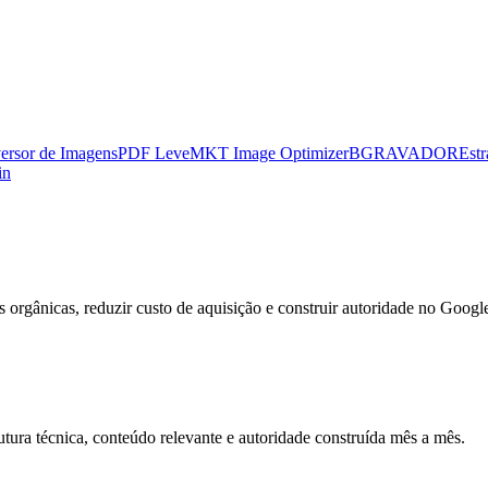
ersor de Imagens
PDF Leve
MKT Image Optimizer
BGRAVADOR
Estr
in
orgânicas, reduzir custo de aquisição e construir autoridade no Googl
ura técnica, conteúdo relevante e autoridade construída mês a mês.