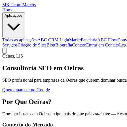
MKT
com Marcos
Home
Aplicações
Todas as aplicações
ABC CRM Light
MarkePapelaria
ABC Flow
Conv
Serviços
Criação de Sites
Blog
Biografia
Contato
Entrar em Contato
Log
Oeiras
, LIS
Consultoria SEO em Oeiras
SEO profissional para empresas de Oeiras que querem dominar buscas 
Quero aparecer no Google
Por Que Oeiras?
Dominar buscas em Oeiras exige mais do que palavra-chave — é estrut
Contexto do Mercado