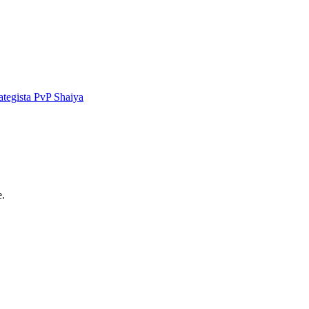
ategista PvP Shaiya
e.