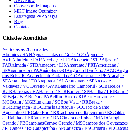
ABC Flow
Conversor de Imagens
MKT Image Optimizer
Estrategista PvP Shaiya
Blog
Contato
Cidades Atendidas
Ver todas as
283
cidades →
Abrantes
/ SAN
Águas Lindas de Goiás
/ GO
Águeda
/
AVR
Albufeira
/ FAR
Alcobaça
/ LEI
Alcochete
/ STB
Aljezur
/
FAR
Almada
/ STB
Amadora
/ LIS
Amarante
/ PRT
Americana
/
SP
Ananindeua
/ PA
Anápolis
/ GO
Angra do Heroísmo
/ AZO
Angra
dos Reis
/ RJ
Aparecida de Goiânia
/ GO
Apucarana
/ PR
Aracaju
/
SE
Araguaína
/ TO
Arapiraca
/ AL
Araraquara
/ SP
Arcos de
Valdevez
/ VCT
Aveiro
/ AVR
Balneário Camboriú
/ SC
Barcelos
/
BGR
Barreiras
/ BA
Barreiro
/ STB
Barueri
/ SP
Batalha
/ LEI
Bauru
/
SP
Beja
/ BJA
Belém
/ PA
Belford Roxo
/ RJ
Belo Horizonte
/
MG
Betim
/ MG
Blumenau
/ SC
Boa Vista
/ RR
Braga
/
BGR
Bragança
/ BGC
Brasília
Brusque
/ SC
Cabo de Santo
Agostinho
/ PE
Cabo Frio
/ RJ
Cachoeiro de Itapemirim
/ ES
Caldas
da Rainha
/ LEI
Camaçari
/ BA
Câmara de Lobos
/ MAD
Campina
Grande
/ PB
Campinas
Campo Grande
/ MS
Campos dos Goytacazes
/ RJ
Canoas
/ RS
Carapicuíba
/ SP
Cariacica
/ ES
Caruaru
/ PE
Cascais