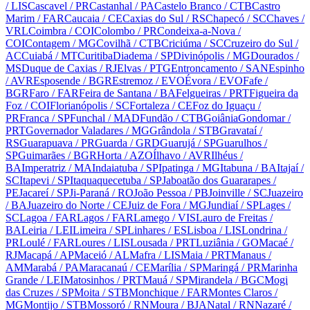
/ LIS
Cascavel
/ PR
Castanhal
/ PA
Castelo Branco
/ CTB
Castro
Marim
/ FAR
Caucaia
/ CE
Caxias do Sul
/ RS
Chapecó
/ SC
Chaves
/
VRL
Coimbra
/ COI
Colombo
/ PR
Condeixa-a-Nova
/
COI
Contagem
/ MG
Covilhã
/ CTB
Criciúma
/ SC
Cruzeiro do Sul
/
AC
Cuiabá
/ MT
Curitiba
Diadema
/ SP
Divinópolis
/ MG
Dourados
/
MS
Duque de Caxias
/ RJ
Elvas
/ PTG
Entroncamento
/ SAN
Espinho
/ AVR
Esposende
/ BGR
Estremoz
/ EVO
Évora
/ EVO
Fafe
/
BGR
Faro
/ FAR
Feira de Santana
/ BA
Felgueiras
/ PRT
Figueira da
Foz
/ COI
Florianópolis
/ SC
Fortaleza
/ CE
Foz do Iguaçu
/
PR
Franca
/ SP
Funchal
/ MAD
Fundão
/ CTB
Goiânia
Gondomar
/
PRT
Governador Valadares
/ MG
Grândola
/ STB
Gravataí
/
RS
Guarapuava
/ PR
Guarda
/ GRD
Guarujá
/ SP
Guarulhos
/
SP
Guimarães
/ BGR
Horta
/ AZO
Ílhavo
/ AVR
Ilhéus
/
BA
Imperatriz
/ MA
Indaiatuba
/ SP
Ipatinga
/ MG
Itabuna
/ BA
Itajaí
/
SC
Itapevi
/ SP
Itaquaquecetuba
/ SP
Jaboatão dos Guararapes
/
PE
Jacareí
/ SP
Ji-Paraná
/ RO
João Pessoa
/ PB
Joinville
/ SC
Juazeiro
/ BA
Juazeiro do Norte
/ CE
Juiz de Fora
/ MG
Jundiaí
/ SP
Lages
/
SC
Lagoa
/ FAR
Lagos
/ FAR
Lamego
/ VIS
Lauro de Freitas
/
BA
Leiria
/ LEI
Limeira
/ SP
Linhares
/ ES
Lisboa
/ LIS
Londrina
/
PR
Loulé
/ FAR
Loures
/ LIS
Lousada
/ PRT
Luziânia
/ GO
Macaé
/
RJ
Macapá
/ AP
Maceió
/ AL
Mafra
/ LIS
Maia
/ PRT
Manaus
/
AM
Marabá
/ PA
Maracanaú
/ CE
Marília
/ SP
Maringá
/ PR
Marinha
Grande
/ LEI
Matosinhos
/ PRT
Mauá
/ SP
Mirandela
/ BGC
Mogi
das Cruzes
/ SP
Moita
/ STB
Monchique
/ FAR
Montes Claros
/
MG
Montijo
/ STB
Mossoró
/ RN
Moura
/ BJA
Natal
/ RN
Nazaré
/