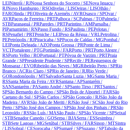
LEI
Niterói
/ RJ
Nossa Senhora do Socorro
/ SE
Nova Iguaçu
/
RJ
Novo Hamburgo
/ RS
Odivelas
/ LIS
Oeiras
/ LIS
Olhão
/
FAR
Olinda
/ PE
Oliveira de Azeméis
/ AVR
Osasco
/ SP
Ovar
/
AVR
Paços de Ferreira
/ PRT
Palhoça
/ SC
Palmas
/ TO
Palmela
/
STB
Paranaguá
/ PR
Paredes
/ PRT
Parintins
/ AM
Parnaíba
/
PI
Parnamirim
/ RN
Passo Fundo
/ RS
Paulista
/ PE
Pelotas
/
RS
Penafiel
/ PRT
Peniche
/ LEI
Peso da Régua
/ VRL
Petrolina
/
PE
Petrópolis
/ RJ
Piracicaba
/ SP
Poços de Caldas
/ MG
Pombal
/
LEI
Ponta Delgada
/ AZO
Ponta Grossa
/ PR
Ponte de Lima
/
VCT
Portalegre
/ PTG
Portimão
/ FAR
Porto
/ PRT
Porto Alegre
/
RS
Porto Velho
/ RO
Portugal
/ PT
Póvoa de Varzim
/ PRT
Praia
Grande
/ SP
Presidente Prudente
/ SP
Recife
/ PE
Reguengos de
Monsaraz
/ EVO
Ribeirão das Neves
/ MG
Ribeirão Preto
/ SP
Rio
Branco
/ AC
Rio Claro
/ SP
Rio de Janeiro
/ RJ
Rio Verde
/
GO
Rondonópolis
/ MT
Salvador
Santa Luzia
/ MG
Santa Maria
/
RS
Santa Maria da Feira
/ AVR
Santana
/ AP
Santarém
/
SAN
Santarém
/ PA
Santo André
/ SP
Santo Tirso
/ PRT
Santos
/
SP
São Bernardo do Campo
/ SP
São Brás de Alportel
/ FAR
São
Caetano do Sul
/ SP
São Carlos
/ SP
São Gonçalo
/ RJ
São João da
Madeira
/ AVR
São João de Meriti
/ RJ
São José
/ SC
São José do Rio
Preto
/ SP
São José dos Campos
/ SP
São José dos Pinhais
/ PR
São
Leopoldo
/ RS
São Luís
/ MA
São Paulo
/ SP
São Vicente
/ SP
Seixal
/ STB
Senador Canedo
/ GO
Serpa
/ BJA
Serra
/ ES
Sesimbra
/
STB
Sete Lagoas
/ MG
Setúbal
/ STB
Silves
/ FAR
Sinop
/ MT
Sintra
/ LIS
Sobral
/ CE
Sorocaba
/ SP
Sumaré
/ SP
Suzano
/ SP
Taboão da