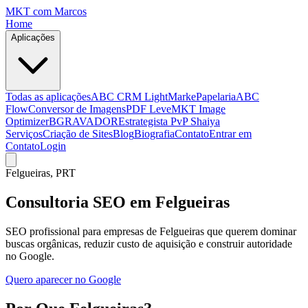
MKT
com Marcos
Home
Aplicações
Todas as aplicações
ABC CRM Light
MarkePapelaria
ABC
Flow
Conversor de Imagens
PDF Leve
MKT Image
Optimizer
BGRAVADOR
Estrategista PvP Shaiya
Serviços
Criação de Sites
Blog
Biografia
Contato
Entrar em
Contato
Login
Felgueiras
, PRT
Consultoria SEO em Felgueiras
SEO profissional para empresas de Felgueiras que querem dominar
buscas orgânicas, reduzir custo de aquisição e construir autoridade
no Google.
Quero aparecer no Google